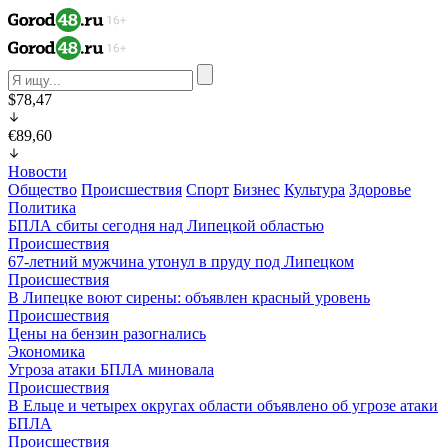
$78,47
€89,60
Новости
Общество
Происшествия
Спорт
Бизнес
Культура
Здоровье
Политика
БПЛА сбиты сегодня над Липецкой областью
Происшествия
67-летний мужчина утонул в пруду под Липецком
Происшествия
В Липецке воют сирены: объявлен красный уровень
Происшествия
Цены на бензин разогнались
Экономика
Угроза атаки БПЛА миновала
Происшествия
В Ельце и четырех округах области объявлено об угрозе атаки
БПЛА
Происшествия