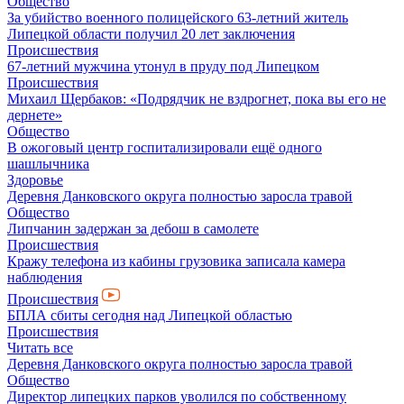
Общество
За убийство военного полицейского 63-летний житель
Липецкой области получил 20 лет заключения
Происшествия
67-летний мужчина утонул в пруду под Липецком
Происшествия
Михаил Щербаков: «Подрядчик не вздрогнет, пока вы его не
дернете»
Общество
В ожоговый центр госпитализировали ещё одного
шашлычника
Здоровье
Деревня Данковского округа полностью заросла травой
Общество
Липчанин задержан за дебош в самолете
Происшествия
Кражу телефона из кабины грузовика записала камера
наблюдения
Происшествия
БПЛА сбиты сегодня над Липецкой областью
Происшествия
Читать все
Деревня Данковского округа полностью заросла травой
Общество
Директор липецких парков уволился по собственному