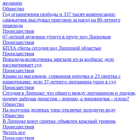
желанию
Общество
Год ограничения свободы и 337 тысяч компенсации:
самокатчик выслушал приговор за наезд на 80-летнего
пешехода
Происшествия
67-летний мужчина утонул в пруду под Липецком
Происшествия
БПЛА сбиты сегодня над Липецкой областью
Происшествия
Инвалида-колясочника зарезали из-за колбасы: дело
рассматривает суд
Происшествия
Кражи из магазинов, сорванная цепочка и 23 свертка с
наркотиками: дело 37-летнего липчанина ушло в суд
Происшествия
Сегодня в Липецке: что общего между липчанином и лордом,
почему рабочая династия – хорошо, а чиновничья – плохо?
Общество
На полутора десятках улиц отключат холодную воду
Общество
В Липецке воют сирены: объявлен красный уровень
Происшествия
Читать все
Происшествия