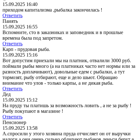
15.09.2025 16:40
приходом капитализма ,рыбалка закончилась !
Ответить
Паиять
15.09.2025 16:55
Вспомните, сто в заказниках и заповедник и в прошлые
времена была под запретом.
Ответить
Карп - прудовая рыба.
15.09.2025 15:16
Вот допустим приехали мы на платник, отвалили 3000 руб.
поймали рыбы много (а на платниках часто нет нормы или за
разность доплачивают), довольные едем с рыбалки, а тут
тормозят, рыбу отбирают, еще и дело шьют. Обращаю
внимание что улов - только карпы, а не дикая рыба.
Ответить
Дед
15.09.2025 15:12
На пруду ты платишь за возможность ловить , а не за рыбу !
Рыбу покупают в магазине !
Ответить
Пенсионер
15.09.2025 13:58
А.спросили у этого хозяина пруда отчисляет он от выручки
налоги а они очень сильно обдирают рыбаков деньги берут а