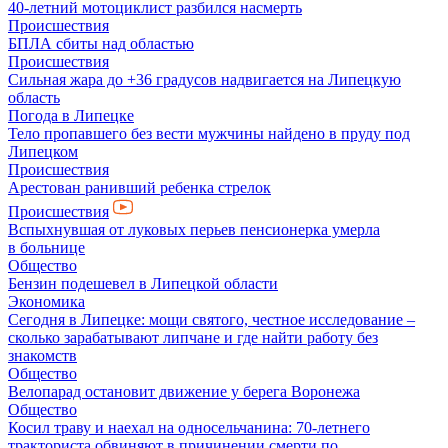
40-летний мотоциклист разбился насмерть
Происшествия
БПЛА сбиты над областью
Происшествия
Сильная жара до +36 градусов надвигается на Липецкую
область
Погода в Липецке
Тело пропавшего без вести мужчины найдено в пруду под
Липецком
Происшествия
Арестован ранивший ребенка стрелок
Происшествия
Вспыхнувшая от луковых перьев пенсионерка умерла
в больнице
Общество
Бензин подешевел в Липецкой области
Экономика
Сегодня в Липецке: мощи святого, честное исследование –
сколько зарабатывают липчане и где найти работу без
знакомств
Общество
Велопарад остановит движение у берега Воронежа
Общество
Косил траву и наехал на односельчанина: 70-летнего
тракториста обвиняют в причинении смерти по