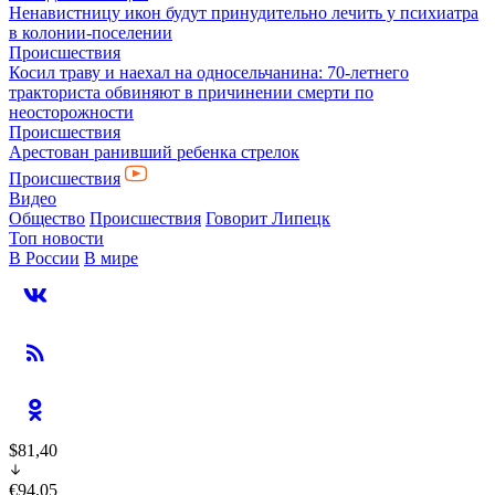
Ненавистницу икон будут принудительно лечить у психиатра
в колонии-поселении
Происшествия
Косил траву и наехал на односельчанина: 70-летнего
тракториста обвиняют в причинении смерти по
неосторожности
Происшествия
Арестован ранивший ребенка стрелок
Происшествия
Видео
Общество
Происшествия
Говорит Липецк
Топ новости
В России
В мире
$81,40
€94,05