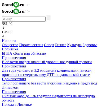
$81,40
€94,05
Новости
Общество
Происшествия
Спорт
Бизнес
Культура
Здоровье
Политика
БПЛА сбиты над областью
Происшествия
В области введен красный уровень воздушной тревоги
Происшествия
Два года условно и 3,2 миллиона компенсации: внесен
приговор по смертельному ДТП на данковской трассе
Происшествия
Тело пропавшего без вести мужчины найдено в пруду под
Липецком
Происшествия
Сильная жара до +36 градусов надвигается на Липецкую
область
Погода в Липецке