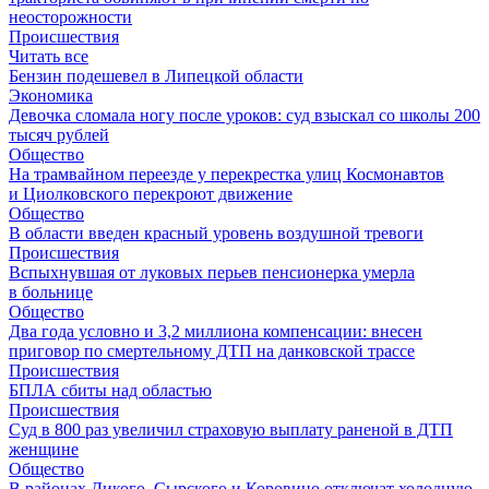
неосторожности
Происшествия
Читать все
Бензин подешевел в Липецкой области
Экономика
Девочка сломала ногу после уроков: суд взыскал со школы 200
тысяч рублей
Общество
На трамвайном переезде у перекрестка улиц Космонавтов
и Циолковского перекроют движение
Общество
В области введен красный уровень воздушной тревоги
Происшествия
Вспыхнувшая от луковых перьев пенсионерка умерла
в больнице
Общество
Два года условно и 3,2 миллиона компенсации: внесен
приговор по смертельному ДТП на данковской трассе
Происшествия
БПЛА сбиты над областью
Происшествия
Суд в 800 раз увеличил страховую выплату раненой в ДТП
женщине
Общество
В районах Дикого, Сырского и Коровино отключат холодную