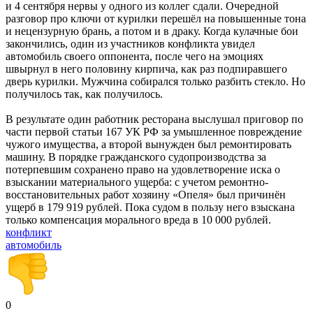
и 4 сентября нервы у одного из коллег сдали. Очередной
разговор про ключи от курилки перешёл на повышенные тона
и нецензурную брань, а потом и в драку. Когда кулачные бои
закончились, один из участников конфликта увидел
автомобиль своего оппонента, после чего на эмоциях
швырнул в него половину кирпича, как раз подпиравшего
дверь курилки. Мужчина собирался только разбить стекло. Но
получилось так, как получилось.
В результате один работник ресторана выслушал приговор по
части первой статьи 167 УК РФ за умышленное повреждение
чужого имущества, а второй вынужден был ремонтировать
машину. В порядке гражданского судопроизводства за
потерпевшим сохранено право на удовлетворение иска о
взыскании материального ущерба: с учетом ремонтно-
восстановительных работ хозяину «Опеля» был причинён
ущерб в 179 919 рублей. Пока судом в пользу него взыскана
только компенсация морального вреда в 10 000 рублей.
конфликт
автомобиль
0