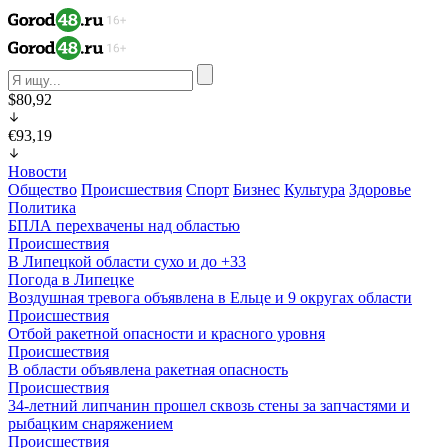
$80,92
€93,19
Новости
Общество
Происшествия
Спорт
Бизнес
Культура
Здоровье
Политика
БПЛА перехвачены над областью
Происшествия
В Липецкой области сухо и до +33
Погода в Липецке
Воздушная тревога объявлена в Ельце и 9 округах области
Происшествия
Отбой ракетной опасности и красного уровня
Происшествия
В области объявлена ракетная опасность
Происшествия
34-летний липчанин прошел сквозь стены за запчастями и
рыбацким снаряжением
Происшествия