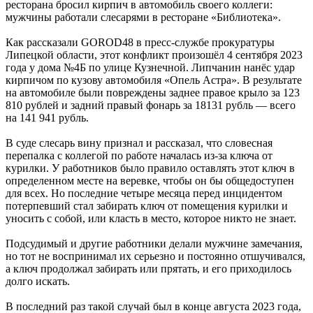
ресторана бросил кирпич в автомобиль своего коллеги:
мужчины работали слесарями в ресторане «Библиотека».
Как рассказали GOROD48 в пресс-службе прокуратуры
Липецкой области, этот конфликт произошёл 4 сентября 2023
года у дома №4Б по улице Кузнечной. Липчанин нанёс удар
кирпичом по кузову автомобиля «Опель Астра». В результате
на автомобиле были повреждены заднее правое крыло за 123
810 рублей и задний правый фонарь за 18131 рубль — всего
на 141 941 рубль.
В суде слесарь вину признал и рассказал, что словесная
перепалка с коллегой по работе началась из-за ключа от
курилки. У работников было правило оставлять этот ключ в
определенном месте на веревке, чтобы он бы общедоступен
для всех. Но последние четыре месяца перед инцидентом
потерпевший стал забирать ключ от помещения курилки и
уносить с собой, или класть в место, которое никто не знает.
Подсудимый и другие работники делали мужчине замечания,
но тот не воспринимал их серьезно и постоянно отшучивался,
а ключ продолжал забирать или прятать, и его приходилось
долго искать.
В последний раз такой случай был в конце августа 2023 года,