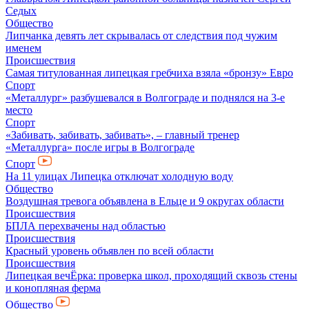
Седых
Общество
Липчанка девять лет скрывалась от следствия под чужим
именем
Происшествия
Самая титулованная липецкая гребчиха взяла «бронзу» Евро
Спорт
«Металлург» разбушевался в Волгограде и поднялся на 3-е
место
Спорт
«Забивать, забивать, забивать», – главный тренер
«Металлурга» после игры в Волгограде
Спорт
На 11 улицах Липецка отключат холодную воду
Общество
Воздушная тревога объявлена в Ельце и 9 округах области
Происшествия
БПЛА перехвачены над областью
Происшествия
Красный уровень объявлен по всей области
Происшествия
Липецкая вечЁрка: проверка школ, проходящий сквозь стены
и конопляная ферма
Общество