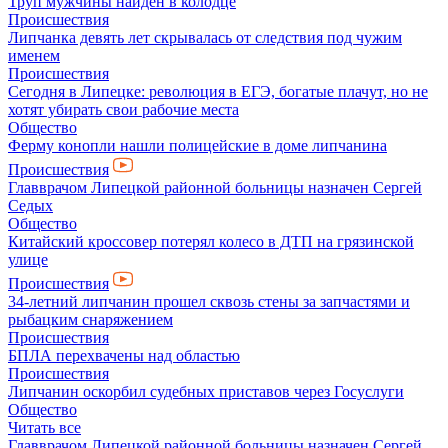
Труп мужчины найден в колодце
Происшествия
Липчанка девять лет скрывалась от следствия под чужим
именем
Происшествия
Сегодня в Липецке: революция в ЕГЭ, богатые плачут, но не
хотят убирать свои рабочие места
Общество
Ферму конопли нашли полицейские в доме липчанина
Происшествия
Главврачом Липецкой районной больницы назначен Сергей
Седых
Общество
Китайский кроссовер потерял колесо в ДТП на грязинской
улице
Происшествия
34-летний липчанин прошел сквозь стены за запчастями и
рыбацким снаряжением
Происшествия
БПЛА перехвачены над областью
Происшествия
Липчанин оскорбил судебных приставов через Госуслуги
Общество
Читать все
Главврачом Липецкой районной больницы назначен Сергей