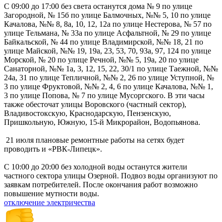
С 09:00 до 17:00 без света останутся дома № 9 по улице
Загородной, № 15б по улице Балмочных, №№ 5, 10 по улице
Качалова, №№ 8, 8а, 10, 12, 12а по улице Нестерова, № 57 по
улице Тельмана, № 33а по улице Асфальтной, № 29 по улице
Байкальской, № 44 по улице Владимирской, №№ 18, 21 по
улице Майской, №№ 19, 19а, 23, 53, 70, 93а, 97, 124 по улице
Морской, № 20 по улице Речной, №№ 5, 19а, 20 по улице
Санаторной, №№ 1а, 3, 12, 15, 22, 30/1 по улице Таежной, №№
24а, 31 по улице Тепличной, №№ 2, 26 по улице Уступной, №
3 по улице Фруктовой, №№ 2, 4, 6 по улице Качалова, №№ 1,
3 по улице Попова, № 7 по улице Мусоргского. В эти часы
также обесточат улицы Воровского (частный сектор),
Владивостокскую, Краснодарскую, Пензенскую,
Пришкольную, Южную, 15-й Микрорайон, Водопьянова.
21 июля плановые ремонтные работы на сетях будет
проводить и «РВК-Липецк».
С 10:00 до 20:00 без холодной воды останутся жители
частного сектора улицы Озерной. Подвоз воды организуют по
заявкам потребителей. После окончания работ возможно
повышение мутности воды.
отключение электричества