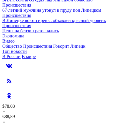
Происшествия
67-летний мужчина утонул в пруду под Липецком
Происшествия
В Липецке воют сирены: объявлен красный уровень
Происшествия
Цены на бензин разогнались
Экономика
Видео
Общество
Происшествия
Говорит Липецк
Топ новости
В России
В мире
$78,03
€88,89