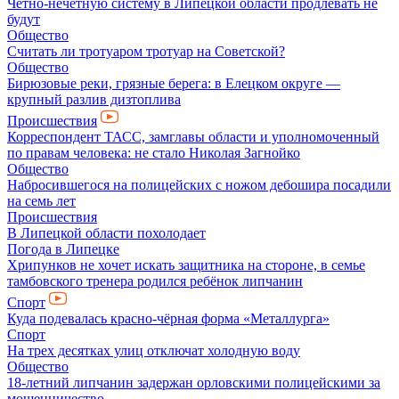
Чётно-нечётную систему в Липецкой области продлевать не
будут
Общество
Считать ли тротуаром тротуар на Советской?
Общество
Бирюзовые реки, грязные берега: в Елецком округе —
крупный разлив дизтоплива
Происшествия
Корреспондент ТАСС, замглавы области и уполномоченный
по правам человека: не стало Николая Загнойко
Общество
Набросившегося на полицейских с ножом дебошира посадили
на семь лет
Происшествия
В Липецкой области похолодает
Погода в Липецке
Хрипунков не хочет искать защитника на стороне, в семье
тамбовского тренера родился ребёнок липчанин
Спорт
Куда подевалась красно-чёрная форма «Металлурга»
Спорт
На трех десятках улиц отключат холодную воду
Общество
18-летний липчанин задержан орловскими полицейскими за
мошенничество