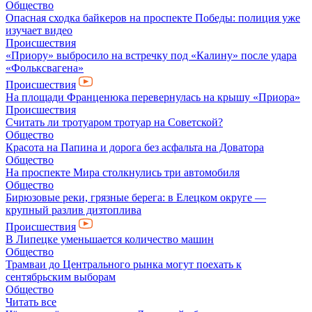
Общество
Опасная сходка байкеров на проспекте Победы: полиция уже
изучает видео
Происшествия
«Приору» выбросило на встречку под «Калину» после удара
«Фольксвагена»
Происшествия
На площади Франценюка перевернулась на крышу «Приора»
Происшествия
Считать ли тротуаром тротуар на Советской?
Общество
Красота на Папина и дорога без асфальта на Доватора
Общество
На проспекте Мира столкнулись три автомобиля
Общество
Бирюзовые реки, грязные берега: в Елецком округе —
крупный разлив дизтоплива
Происшествия
В Липецке уменьшается количество машин
Общество
Трамваи до Центрального рынка могут поехать к
сентябрьским выборам
Общество
Читать все