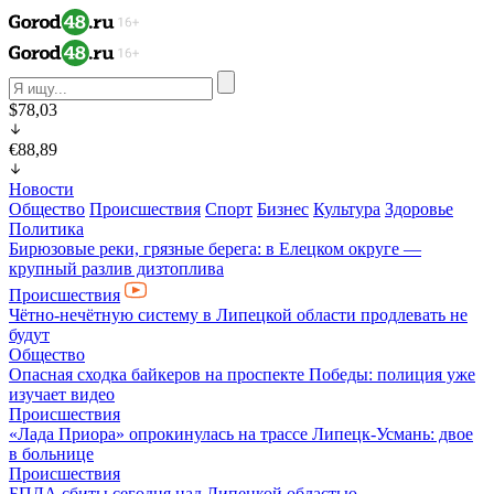
$78,03
€88,89
Новости
Общество
Происшествия
Спорт
Бизнес
Культура
Здоровье
Политика
Бирюзовые реки, грязные берега: в Елецком округе —
крупный разлив дизтоплива
Происшествия
Чётно-нечётную систему в Липецкой области продлевать не
будут
Общество
Опасная сходка байкеров на проспекте Победы: полиция уже
изучает видео
Происшествия
«Лада Приора» опрокинулась на трассе Липецк-Усмань: двое
в больнице
Происшествия
БПЛА сбиты сегодня над Липецкой областью