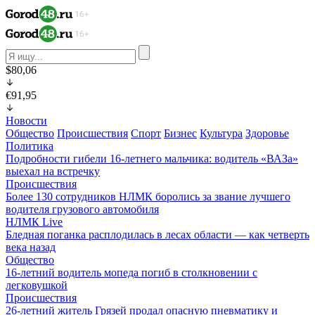
$80,06
€91,95
Новости
Общество
Происшествия
Спорт
Бизнес
Культура
Здоровье
Политика
Подробности гибели 16-летнего мальчика: водитель «ВАЗа»
выехал на встречку
Происшествия
Более 130 сотрудников НЛМК боролись за звание лучшего
водителя грузового автомобиля
НЛМК Live
Бледная поганка расплодилась в лесах области — как четверть
века назад
Общество
16-летний водитель мопеда погиб в столкновении с
легковушкой
Происшествия
26-летний житель Грязей продал опасную пневматику и