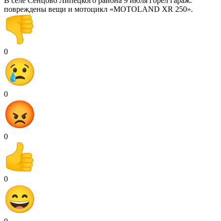
В селе Сенцово Липецкого района 9 июля горел гараж:
повреждены вещи и мотоцикл «MOTOLAND XR 250».
0
0
0
0