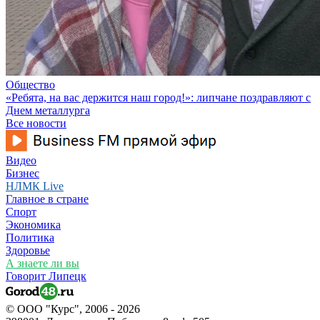
Общество
«Ребята, на вас держится наш город!»: липчане поздравляют с
Днем металлурга
Все новости
Видео
Бизнес
НЛМК Live
Главное в стране
Спорт
Экономика
Политика
Здоровье
А знаете ли вы
Говорит Липецк
© ООО "Курс", 2006 - 2026