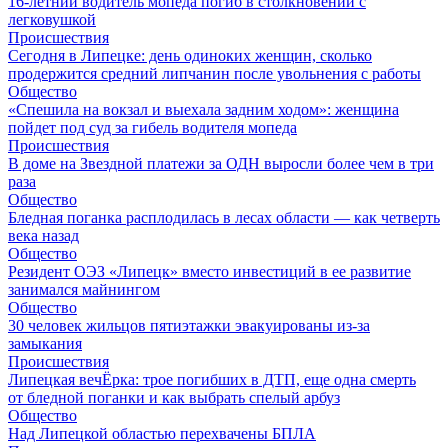
16-летний водитель мопеда погиб в столкновении с
легковушкой
Происшествия
Сегодня в Липецке: день одиноких женщин, сколько
продержится средний липчанин после увольнения с работы
Общество
«Спешила на вокзал и выехала задним ходом»: женщина
пойдет под суд за гибель водителя мопеда
Происшествия
В доме на Звездной платежи за ОДН выросли более чем в три
раза
Общество
Бледная поганка расплодилась в лесах области — как четверть
века назад
Общество
Резидент ОЭЗ «Липецк» вместо инвестиций в ее развитие
занимался майнингом
Общество
30 человек жильцов пятиэтажки эвакуированы из-за
замыкания
Происшествия
Липецкая вечЁрка: трое погибших в ДТП, еще одна смерть
от бледной поганки и как выбрать спелый арбуз
Общество
Над Липецкой областью перехвачены БПЛА