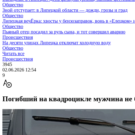
Общество
Зной отступает: в Липецкой области — дожди, грозы и град
Общество
Липецкая вечЁрка: хвосты у бензозаправок, вонь в «Елецком» и
Общество
Пьяный отец посадил за руль сына, и тот совершил аварию
Происшествия
На десяти улицах Липецка отключат холодную воду
Общество
Читать все
Происшествия
3945
02.06.2026 12:54
9
Погибший на квадроцикле мужчина не б