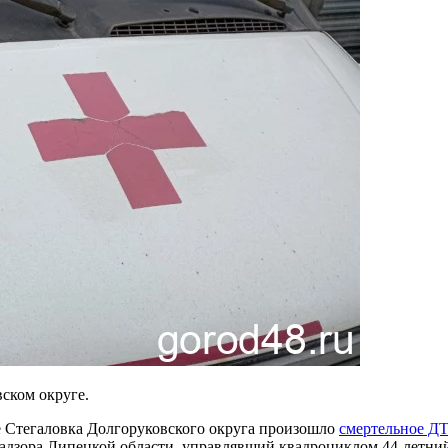
ском округе.
ле Стегаловка Долгоруковского округа произошло
смертельное Д
адзора Липецкой области, управлявший квадроциклом 44-летний