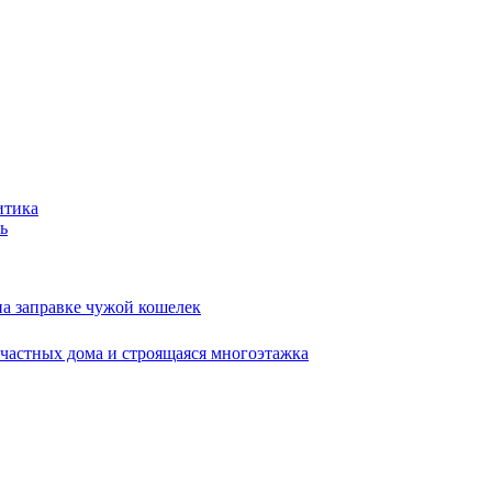
итика
ь
на заправке чужой кошелек
 частных дома и строящаяся многоэтажка