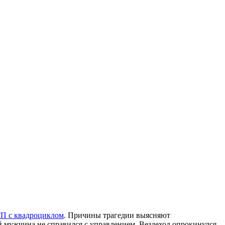
ТП с квадроциклом
. Причины трагедии выясняют
 мужчина не справился с управлением. Вездеход опрокинулся