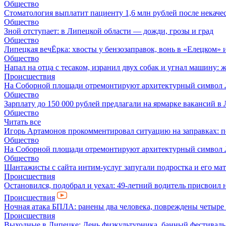
Общество
Стоматология выплатит пациенту 1,6 млн рублей после некач
Общество
Зной отступает: в Липецкой области — дожди, грозы и град
Общество
Липецкая вечЁрка: хвосты у бензозаправок, вонь в «Елецком» и
Общество
Напал на отца с тесаком, изранил двух собак и угнал машину: 
Происшествия
На Соборной площади отремонтируют архитектурный символ
Общество
Зарплату до 150 000 рублей предлагали на ярмарке вакансий в
Общество
Читать все
Игорь Артамонов прокомментировал ситуацию на заправках: по
Общество
На Соборной площади отремонтируют архитектурный символ
Общество
Шантажисты с сайта интим-услуг запугали подростка и его мат
Происшествия
Остановился, подобрал и уехал: 49-летний водитель присвоил 
Происшествия
Ночная атака БПЛА: ранены два человека, повреждены четыре
Происшествия
Выходные в Липецке: День физкультурника, банный фестиваль