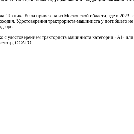
а. Техника была привезена из Московской области, где в 2023 
оходил. Удостоверения трактрориста-машиниста у погибшего не 
адзоре.
о с удостоверением тракториста-машиниста категории «АI» или
 осмотр, ОСАГО.