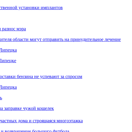
ественной установки имплантов
 разнос мэра
жителя области могут отправить на принудительное лечение
 Липецка
 Липецке
ставки бензина не успевают за спросом
 Липецка
ь
на заправке чужой кошелек
 частных дома и строящаяся многоэтажка
 и возвращение большого футбола