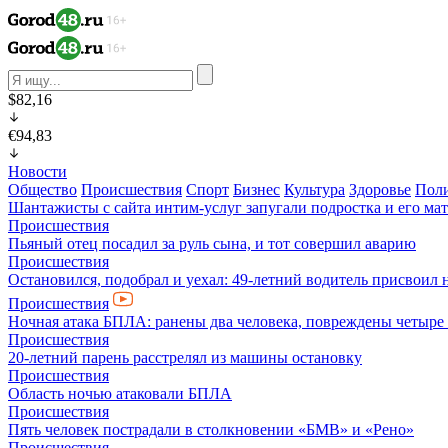
$82,16
€94,83
Новости
Общество
Происшествия
Спорт
Бизнес
Культура
Здоровье
Пол
Шантажисты с сайта интим-услуг запугали подростка и его мат
Происшествия
Пьяный отец посадил за руль сына, и тот совершил аварию
Происшествия
Остановился, подобрал и уехал: 49-летний водитель присвоил 
Происшествия
Ночная атака БПЛА: ранены два человека, повреждены четыре
Происшествия
20-летний парень расстрелял из машины остановку
Происшествия
Область ночью атаковали БПЛА
Происшествия
Пять человек пострадали в столкновении «БМВ» и «Рено»
Происшествия