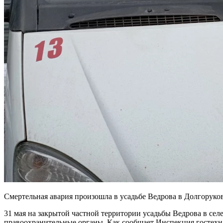
Смертельная авария произошла в усадьбе Ведрова в Долгоруков
31 мая на закрытой частной территории усадьбы Ведрова в се
правоохранительные органы. Как сообщает Инспекция гостехн