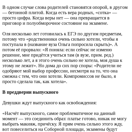
В одном случае слова родителей становятся опорой, в другом
— бетонной плитой. Когда есть вера родных, «сотка» —
просто цифра. Когда веры нет — она превращается в
приговор и полуобморочное состояние на экзамене.
Оля несколько лет готовилась к ЕГЭ по другим предметам,
потому что «родственники очень сильно хотели, чтобы я
поступала в (название вуза Ольга попросила скрыть)». А
потом её прорвало: «Я поняла: если сейчас не изменю
решение, мне придётся учиться там (в вузе, прим. ред.)
несколько лет, а я этого очень сильно не хотела, моя душа к
этому не лежит». Но дома до сих пор споры: «Родители не
одобряют мой выбор профессии, несмотря на то, что она
смежна с тем, что они хотели. Компромиссов не было, я
просто сделала так, как хотела».
В преддверии выпускного
Девушки ждут выпускного как освобождения:
«Насчёт выпускного, самое проблематичное на данный
момент — это соединить образ: платье готово, никак не могу
выбрать макияж, причёску. Я прям очень сильно этого жду,
вот повеселиться на Соборной площади, экзамены будут