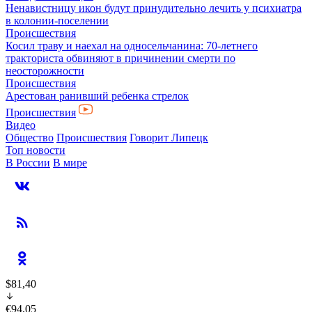
Ненавистницу икон будут принудительно лечить у психиатра
в колонии-поселении
Происшествия
Косил траву и наехал на односельчанина: 70-летнего
тракториста обвиняют в причинении смерти по
неосторожности
Происшествия
Арестован ранивший ребенка стрелок
Происшествия
Видео
Общество
Происшествия
Говорит Липецк
Топ новости
В России
В мире
$81,40
€94,05