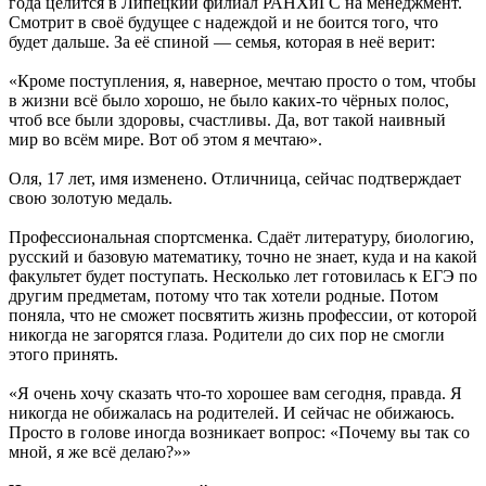
года целится в Липецкий филиал РАНХиГС на менеджмент.
Смотрит в своё будущее с надеждой и не боится того, что
будет дальше. За её спиной — семья, которая в неё верит:
«Кроме поступления, я, наверное, мечтаю просто о том, чтобы
в жизни всё было хорошо, не было каких-то чёрных полос,
чтоб все были здоровы, счастливы. Да, вот такой наивный
мир во всём мире. Вот об этом я мечтаю».
Оля, 17 лет, имя изменено. Отличница, сейчас подтверждает
свою золотую медаль.
Профессиональная спортсменка. Сдаёт литературу, биологию,
русский и базовую математику, точно не знает, куда и на какой
факультет будет поступать. Несколько лет готовилась к ЕГЭ по
другим предметам, потому что так хотели родные. Потом
поняла, что не сможет посвятить жизнь профессии, от которой
никогда не загорятся глаза. Родители до сих пор не смогли
этого принять.
«Я очень хочу сказать что-то хорошее вам сегодня, правда. Я
никогда не обижалась на родителей. И сейчас не обижаюсь.
Просто в голове иногда возникает вопрос: «Почему вы так со
мной, я же всё делаю?»»