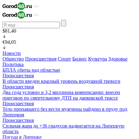
$81,40
€94,05
Новости
Общество
Происшествия
Спорт
Бизнес
Культура
Здоровье
Политика
БПЛА сбиты над областью
Происшествия
В области введен красный уровень воздушной тревоги
Происшествия
Два года условно и 3,2 миллиона компенсации: внесен
приговор по смертельному ДТП на данковской трассе
Происшествия
Тело пропавшего без вести мужчины найдено в пруду под
Липецком
Происшествия
Сильная жара до +36 градусов надвигается на Липецкую
область
Погода в Липецке