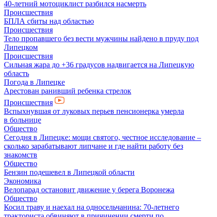
40-летний мотоциклист разбился насмерть
Происшествия
БПЛА сбиты над областью
Происшествия
Тело пропавшего без вести мужчины найдено в пруду под
Липецком
Происшествия
Сильная жара до +36 градусов надвигается на Липецкую
область
Погода в Липецке
Арестован ранивший ребенка стрелок
Происшествия
Вспыхнувшая от луковых перьев пенсионерка умерла
в больнице
Общество
Сегодня в Липецке: мощи святого, честное исследование –
сколько зарабатывают липчане и где найти работу без
знакомств
Общество
Бензин подешевел в Липецкой области
Экономика
Велопарад остановит движение у берега Воронежа
Общество
Косил траву и наехал на односельчанина: 70-летнего
тракториста обвиняют в причинении смерти по