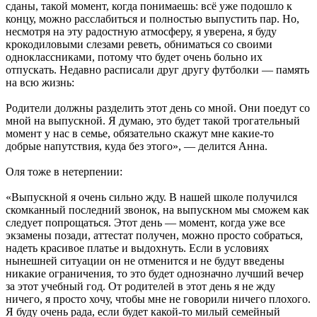
сданы, такой момент, когда понимаешь: всё уже подошло к
концу, можно расслабиться и полностью выпустить пар. Но,
несмотря на эту радостную атмосферу, я уверена, я буду
крокодиловыми слезами реветь, обниматься со своими
одноклассниками, потому что будет очень больно их
отпускать. Недавно расписали друг другу футболки — память
на всю жизнь:
Родители должны разделить этот день со мной. Они поедут со
мной на выпускной. Я думаю, это будет такой трогательный
момент у нас в семье, обязательно скажут мне какие-то
добрые напутствия, куда без этого», — делится Анна.
Оля тоже в нетерпении:
«Выпускной я очень сильно жду. В нашей школе получился
скомканный последний звонок, на выпускном мы сможем как
следует попрощаться. Этот день — момент, когда уже все
экзамены позади, аттестат получен, можно просто собраться,
надеть красивое платье и выдохнуть. Если в условиях
нынешней ситуации он не отменится и не будут введены
никакие ограничения, то это будет однозначно лучший вечер
за этот учебный год. От родителей в этот день я не жду
ничего, я просто хочу, чтобы мне не говорили ничего плохого.
Я буду очень рада, если будет какой-то милый семейный