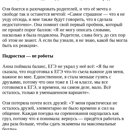
Оля боится и разочаровать родителей, и что её мечта о
свободе так и останется мечтой: «Самое страшное — что я не
уеду отсюда, и мне также будут говорить, что я сделала
недостаточно». Она помнит свой первый пробник, который
не прошёл порог баллов: «Я не могу описать словами,
насколько я была подавлена. Родители, слава богу, до сих пор
об этом не знают. А если бы узнали, я не знаю, какой бы могла
быть их реакция».
Подростки — не роботы
Анна поймала баланс, ЕГЭ не украл у неё всё: «Я бы не
сказала, что подготовка к ЕГЭ что-то съела важное для меня,
важное во мне. Единственное, я стала меньше гулять с
друзьями, потому что они тоже в 11-м классе, мы все
готовимся к ЕГЭ, и времени, на самом деле, мало. Всё
осталось, только в уменьшенном варианте».
Оля потеряла почти всех друзей: «У меня практически не
осталось друзей, элементарно не было времени и сил на
общение. Каждая поездка на соревнования ощущалась как
груз, потому что я понимала: вернусь — придётся работать в
два раза больше, чтобы сдать экзамены на максимальные
баллы».