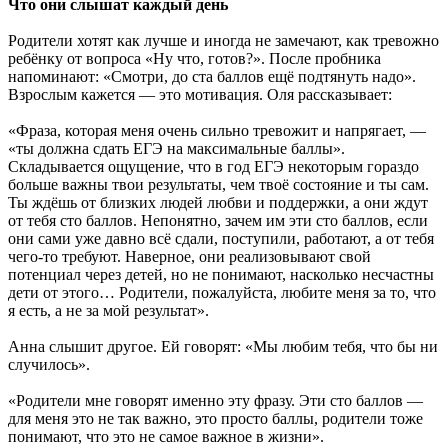
Что они слышат каждый день
Родители хотят как лучше и иногда не замечают, как тревожно
ребёнку от вопроса «Ну что, готов?». После пробника
напоминают: «Смотри, до ста баллов ещё подтянуть надо».
Взрослым кажется — это мотивация. Оля рассказывает:
«Фраза, которая меня очень сильно тревожит и напрягает, —
«ты должна сдать ЕГЭ на максимальные баллы».
Складывается ощущение, что в год ЕГЭ некоторым гораздо
больше важны твои результаты, чем твоё состояние и ты сам.
Ты ждёшь от близких людей любви и поддержки, а они ждут
от тебя сто баллов. Непонятно, зачем им эти сто баллов, если
они сами уже давно всё сдали, поступили, работают, а от тебя
чего-то требуют. Наверное, они реализовывают свой
потенциал через детей, но не понимают, насколько несчастны
дети от этого… Родители, пожалуйста, любите меня за то, что
я есть, а не за мой результат».
Анна слышит другое. Ей говорят: «Мы любим тебя, что бы ни
случилось».
«Родители мне говорят именно эту фразу. Эти сто баллов —
для меня это не так важно, это просто баллы, родители тоже
понимают, что это не самое важное в жизни».