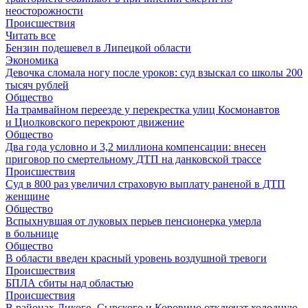
неосторожности
Происшествия
Читать все
Бензин подешевел в Липецкой области
Экономика
Девочка сломала ногу после уроков: суд взыскал со школы 200
тысяч рублей
Общество
На трамвайном переезде у перекрестка улиц Космонавтов
и Циолковского перекроют движение
Общество
Два года условно и 3,2 миллиона компенсации: внесен
приговор по смертельному ДТП на данковской трассе
Происшествия
Суд в 800 раз увеличил страховую выплату раненой в ДТП
женщине
Общество
Вспыхнувшая от луковых перьев пенсионерка умерла
в больнице
Общество
В области введен красный уровень воздушной тревоги
Происшествия
БПЛА сбиты над областью
Происшествия
В районах Дикого, Сырского и Коровино отключат холодную