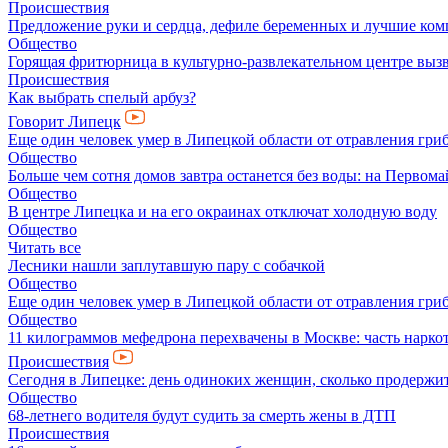
Происшествия
Предложение руки и сердца, дефиле беременных и лучшие ко
Общество
Горящая фритюрница в культурно-развлекательном центре выз
Происшествия
Как выбрать спелый арбуз?
Говорит Липецк
Еще один человек умер в Липецкой области от отравления гри
Общество
Больше чем сотня домов завтра останется без воды: на Перво
Общество
В центре Липецка и на его окраинах отключат холодную воду
Общество
Читать все
Лесники нашли заплутавшую пару с собачкой
Общество
Еще один человек умер в Липецкой области от отравления гри
Общество
11 килограммов мефедрона перехвачены в Москве: часть нарко
Происшествия
Сегодня в Липецке: день одиноких женщин, сколько продержит
Общество
68-летнего водителя будут судить за смерть жены в ДТП
Происшествия