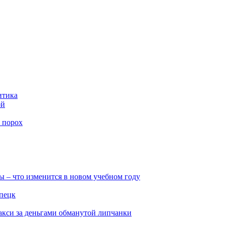
итика
ой
 порох
ы – что изменится в новом учебном году
ипецк
такси за деньгами обманутой липчанки