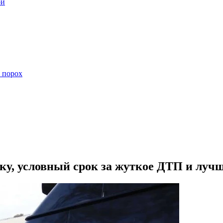
ой
 порох
чку, условный срок за жуткое ДТП и луч