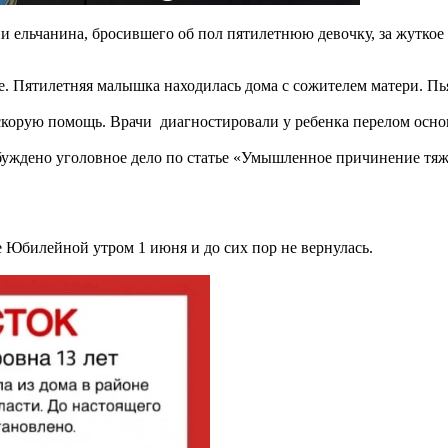
ии ельчанина, бросившего об пол пятилетнюю девочку, за жутко
це. Пятилетняя малышка находилась дома с сожителем матери. 
 скорую помощь. Врачи диагностировали у ребенка перелом осно
буждено уголовное дело по статье «Умышленное причинение тяжк
е Юбилейной утром 1 июня и до сих пор не вернулась.