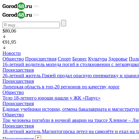
$80,06
€91,95
Новости
Общество
Происшествия
Спорт
Бизнес
Культура
Здоровье
Пол
16-летний водитель мопеда погиб в столкновении с легковушк
Происшествия
26-летний житель Грязей продал опасную пневматику и хранил
Происшествия
Липецкая область в топ-20 регионов по качеству дорог
Общество
Тело 18-летнего юноши нашли у ЖК «Парус»
Происшествия
Единые учебники истории, отмена бакалавриата и магистратур
Общество
Три человека погибли в ночной аварии на трассе Хлевное – Л
Происшествия
18-летний житель Магнитогорска летел на самолёте и ехал на 
Происшествия