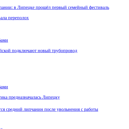
мпании: в Липецке прошёл первый семейный фестиваль
вала переполох
бами
майской подключают новый трубопровод
бами
тика предназначалась Липецку
ся средний липчанин после увольнения с работы