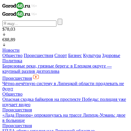
$78,03
€88,89
Новости
Общество
Происшествия
Спорт
Бизнес
Культура
Здоровье
Политика
Бирюзовые реки, грязные берега: в Елецком округе —
крупный разлив дизтоплива
Происшествия
Чётно-нечётную систему в Липецкой области продлевать не
будут
Общество
Опасная сходка байкеров на проспекте Победы: полиция уже
изучает видео
Происшествия
«Лада Приора» опрокинулась на трассе Липецк-Усмань: двое
в больнице
Происшествия
БПЛА сбиты сегодня над Липецкой областью