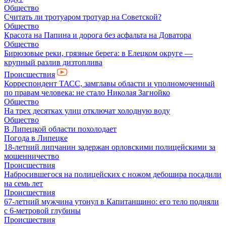
Общество
Считать ли тротуаром тротуар на Советской?
Общество
Красота на Папина и дорога без асфальта на Доватора
Общество
Бирюзовые реки, грязные берега: в Елецком округе —
крупный разлив дизтоплива
Происшествия
Корреспондент ТАСС, замглавы области и уполномоченный
по правам человека: не стало Николая Загнойко
Общество
На трех десятках улиц отключат холодную воду
Общество
В Липецкой области похолодает
Погода в Липецке
18-летний липчанин задержан орловскими полицейскими за
мошенничество
Происшествия
Набросившегося на полицейских с ножом дебошира посадили
на семь лет
Происшествия
67-летний мужчина утонул в Капитанщино: его тело подняли
с 6-метровой глубины
Происшествия