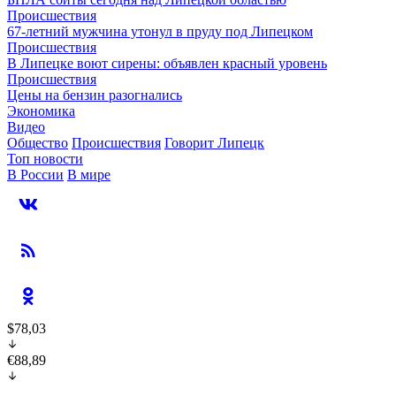
Происшествия
67-летний мужчина утонул в пруду под Липецком
Происшествия
В Липецке воют сирены: объявлен красный уровень
Происшествия
Цены на бензин разогнались
Экономика
Видео
Общество
Происшествия
Говорит Липецк
Топ новости
В России
В мире
$78,03
€88,89