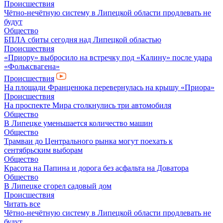
Происшествия
Чётно-нечётную систему в Липецкой области продлевать не
будут
Общество
БПЛА сбиты сегодня над Липецкой областью
Происшествия
«Приору» выбросило на встречку под «Калину» после удара
«Фольксвагена»
Происшествия
На площади Франценюка перевернулась на крышу «Приора»
Происшествия
На проспекте Мира столкнулись три автомобиля
Общество
В Липецке уменьшается количество машин
Общество
Трамваи до Центрального рынка могут поехать к
сентябрьским выборам
Общество
Красота на Папина и дорога без асфальта на Доватора
Общество
В Липецке сгорел садовый дом
Происшествия
Читать все
Чётно-нечётную систему в Липецкой области продлевать не
будут