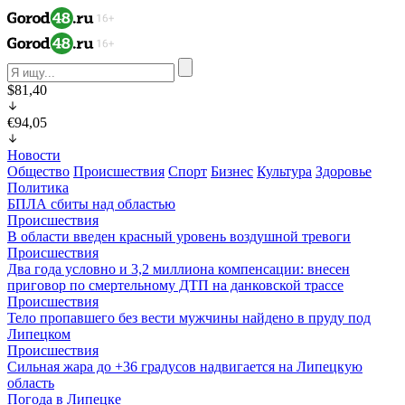
$81,40
€94,05
Новости
Общество
Происшествия
Спорт
Бизнес
Культура
Здоровье
Политика
БПЛА сбиты над областью
Происшествия
В области введен красный уровень воздушной тревоги
Происшествия
Два года условно и 3,2 миллиона компенсации: внесен
приговор по смертельному ДТП на данковской трассе
Происшествия
Тело пропавшего без вести мужчины найдено в пруду под
Липецком
Происшествия
Сильная жара до +36 градусов надвигается на Липецкую
область
Погода в Липецке