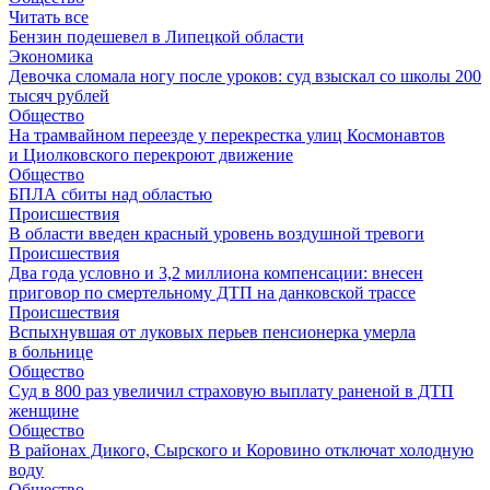
Читать все
Бензин подешевел в Липецкой области
Экономика
Девочка сломала ногу после уроков: суд взыскал со школы 200
тысяч рублей
Общество
На трамвайном переезде у перекрестка улиц Космонавтов
и Циолковского перекроют движение
Общество
БПЛА сбиты над областью
Происшествия
В области введен красный уровень воздушной тревоги
Происшествия
Два года условно и 3,2 миллиона компенсации: внесен
приговор по смертельному ДТП на данковской трассе
Происшествия
Вспыхнувшая от луковых перьев пенсионерка умерла
в больнице
Общество
Суд в 800 раз увеличил страховую выплату раненой в ДТП
женщине
Общество
В районах Дикого, Сырского и Коровино отключат холодную
воду
Общество