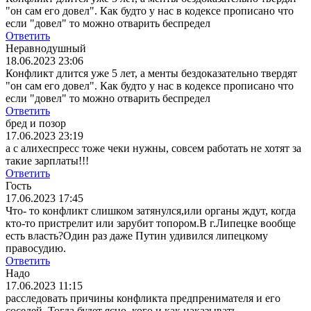
"он сам его довел". Как будто у нас в кодексе прописано что
если "довел" то можно отварить беспредел
Ответить
Неравнодушный
18.06.2023 23:06
Конфликт длится уже 5 лет, а менты бездоказательно твердят
"он сам его довел". Как будто у нас в кодексе прописано что
если "довел" то можно отварить беспредел
Ответить
бред и позор
17.06.2023 23:19
а с алихеспресс тоже чеки нужны, совсем работать не хотят за
такие зарплаты!!!
Ответить
Гость
17.06.2023 17:45
Что- то конфликт слишком затянулся,или органы ждут, когда
кто-то пристрелит или зарубит топором.В г.Липецке вообще
есть власть?Один раз даже Путин удивился липецкому
правосудию.
Ответить
Надо
17.06.2023 11:15
расследовать причины конфликта предпренимателя и его
соседей .Тогда будет ясно ,кого и как наказывать .