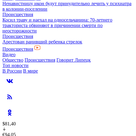
Ненавистницу икон будут принудительно лечить у психиатра
в колонии-поселении
Происшествия
Косил траву и наехал на односельчанина: 70-летнего
тракториста обвиняют в причинении смерти по
неосторожности
Происшествия
Арестован ранивший ребенка стрелок
Происшествия
Видео
Общество
Происшествия
Говорит Липецк
Топ новости
В России
В мире
$81,40
€94,05