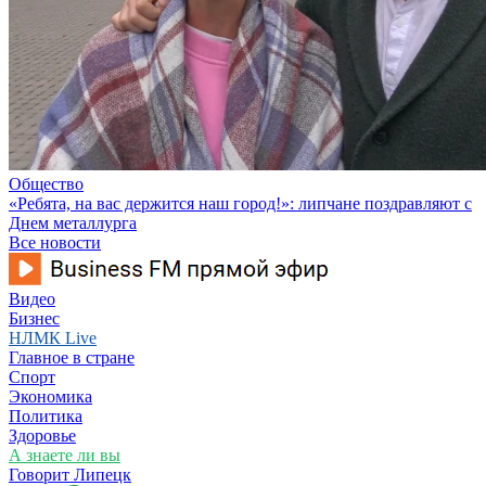
Общество
«Ребята, на вас держится наш город!»: липчане поздравляют с
Днем металлурга
Все новости
Видео
Бизнес
НЛМК Live
Главное в стране
Спорт
Экономика
Политика
Здоровье
А знаете ли вы
Говорит Липецк