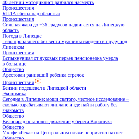
40-летний мотоциклист разбился насмерть
Происшествия
БПЛА сбиты над областью
Происшествия
Сильная жара до +36 градусов надвигается на Липецкую
область
Погода в Липецке
Тело пропавшего без вести мужчины найдено в пруду под
Липецком
Происшествия
Вспыхнувшая от луковых перьев пенсионерка умерла
в больнице
Общество
Арестован ранивший ребенка стрелок
Происшествия
Бензин подешевел в Липецкой области
Экономика
Сегодня в Липецке: мощи святого, честное исследование –
сколько зарабатывают липчане и где найти работу без
знакомств
Общество
Велопарад остановит движение у берега Воронежа
Общество
У кафе «Река» на Центральном пляже неприятно пахнет
Общество