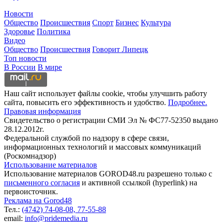
Новости
Общество
Происшествия
Спорт
Бизнес
Культура
Здоровье
Политика
Видео
Общество
Происшествия
Говорит Липецк
Топ новости
В России
В мире
Наш сайт использует файлы cookie, чтобы улучшить работу
сайта, повысить его эффективность и удобство.
Подробнее.
Правовая информация
Свидетельство о регистрации СМИ Эл № ФС77-52350 выдано
28.12.2012г.
Федеральной службой по надзору в сфере связи,
информационных технологий и массовых коммуникаций
(Роскомнадзор)
Использование материалов
Использование материалов GOROD48.ru разрешено только с
письменного согласия
и активной ссылкой (hyperlink) на
первоисточник.
Реклама на Gorod48
Тел.:
(4742) 74-08-08,
77-55-88
email:
info@pridemedia.ru