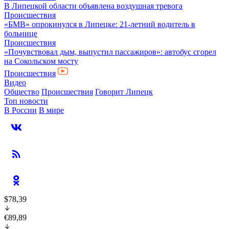
В Липецкой области объявлена воздушная тревога
Происшествия
«БМВ» опрокинулся в Липецке: 21-летний водитель в
больнице
Происшествия
«Почувствовал дым, выпустил пассажиров»: автобус сгорел
на Сокольском мосту
Происшествия
Видео
Общество
Происшествия
Говорит Липецк
Топ новости
В России
В мире
$78,39
€89,89