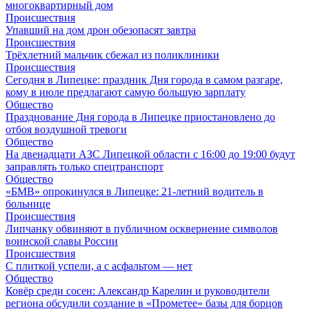
многоквартирный дом
Происшествия
Упавший на дом дрон обезопасят завтра
Происшествия
Трёхлетний мальчик сбежал из поликлиники
Происшествия
Сегодня в Липецке: праздник Дня города в самом разгаре,
кому в июле предлагают самую большую зарплату
Общество
Празднование Дня города в Липецке приостановлено до
отбоя воздушной тревоги
Общество
На двенадцати АЗС Липецкой области с 16:00 до 19:00 будут
заправлять только спецтранспорт
Общество
«БМВ» опрокинулся в Липецке: 21-летний водитель в
больнице
Происшествия
Липчанку обвиняют в публичном осквернение символов
воинской славы России
Происшествия
С плиткой успели, а с асфальтом — нет
Общество
Ковёр среди сосен: Александр Карелин и руководители
региона обсудили создание в «Прометее» базы для борцов