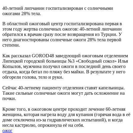
40-летний липчанин госпитализирован с солнечными
ожогами 28% тела.
В областной ожоговый центр госпитализирована первая в
этом году жертва солнечных ожогов: 40-летний липчанин
обратился к врачам сразу после возвращения из Турции. У
него диагностированы солнечные ожоги 28% тела первой
степени.
Как рассказал GOROD48 заведующий ожоговым отделением
Липецкой городской больницы №3 «Свободный сокол» Илья
Копылов, мужчина получил ожоги в последний день своего
отдыха, когда бегал по пляжу без майки. В результате у него
обгорели голова, тело и руки.
Сейчас 40-летнему пациенту отделения ставят капельницы.
Такие сильные солнечные ожоги могут дать осложнение на
почки.
Кроме того, в ожоговом центре проходит лечение 60-летняя
женщина, которая нагрела воду для купания (горячая вода в её
доме отключена из-за гидравлических испытаний), и когда
несла кастрюлю, опрокинула её на себя.
ожог