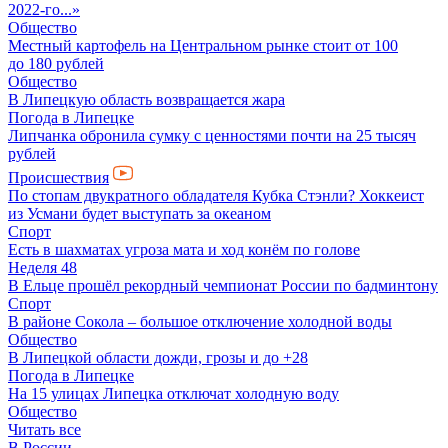
2022-го...»
Общество
Местный картофель на Центральном рынке стоит от 100
до 180 рублей
Общество
В Липецкую область возвращается жара
Погода в Липецке
Липчанка обронила сумку с ценностями почти на 25 тысяч
рублей
Происшествия
По стопам двукратного обладателя Кубка Стэнли? Хоккеист
из Усмани будет выступать за океаном
Спорт
Есть в шахматах угроза мата и ход конём по голове
Неделя 48
В Ельце прошёл рекордный чемпионат России по бадминтону
Спорт
В районе Сокола – большое отключение холодной воды
Общество
В Липецкой области дожди, грозы и до +28
Погода в Липецке
На 15 улицах Липецка отключат холодную воду
Общество
Читать все
В России