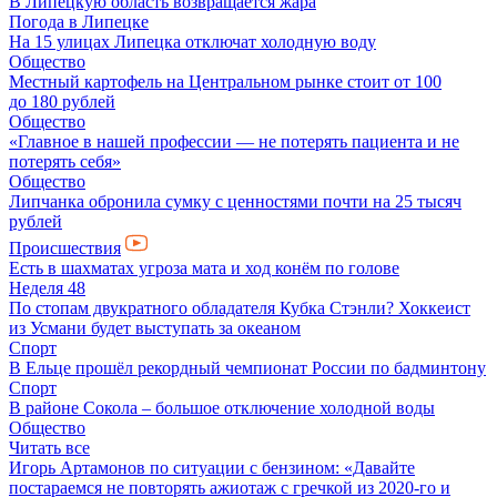
В Липецкую область возвращается жара
Погода в Липецке
На 15 улицах Липецка отключат холодную воду
Общество
Местный картофель на Центральном рынке стоит от 100
до 180 рублей
Общество
«Главное в нашей профессии — не потерять пациента и не
потерять себя»
Общество
Липчанка обронила сумку с ценностями почти на 25 тысяч
рублей
Происшествия
Есть в шахматах угроза мата и ход конём по голове
Неделя 48
По стопам двукратного обладателя Кубка Стэнли? Хоккеист
из Усмани будет выступать за океаном
Спорт
В Ельце прошёл рекордный чемпионат России по бадминтону
Спорт
В районе Сокола – большое отключение холодной воды
Общество
Читать все
Игорь Артамонов по ситуации с бензином: «Давайте
постараемся не повторять ажиотаж с гречкой из 2020-го и