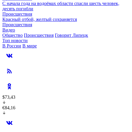
С начала года на водоёмах области спасли шесть человек,
десять погибли
Происшествия
Красный отбой, желтый сохраняется
Происшествия
Видео
Общество
Происшествия
Говорит Липецк
Топ новости
В России
В мире
$73,43
€84,16