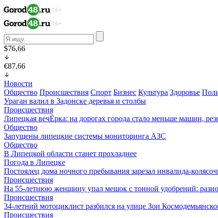
$76,66
€87,66
Новости
Общество
Происшествия
Спорт
Бизнес
Культура
Здоровье
Пол
Ураган валил в Задонске деревья и столбы
Происшествия
Липецкая вечЁрка: на дорогах города стало меньше машин, рез
Общество
Запущены липецкие системы мониторинга АЗС
Общество
В Липецкой области станет прохладнее
Погода в Липецке
Постоялец дома ночного пребывания зарезал инвалида-колясо
Происшествия
На 55-летнюю женщину упал мешок с тонной удобрений: разно
Происшествия
34-летний мотоциклист разбился на улице Зои Космодемьянско
Происшествия