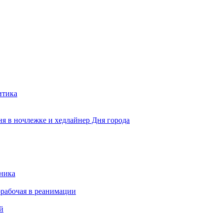
итика
ня в ночлежке и хедлайнер Дня города
чника
рабочая в реанимации
й