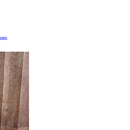
ами
.