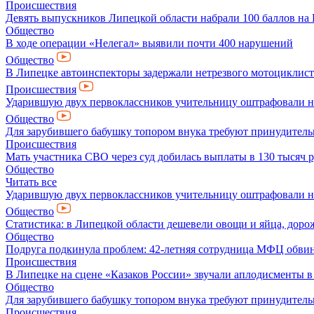
Происшествия
Девять выпускников Липецкой области набрали 100 баллов на
Общество
В ходе операции «Нелегал» выявили почти 400 нарушений
Общество
В Липецке автоинспекторы задержали нетрезвого мотоциклиста
Происшествия
Ударившую двух первоклассников учительницу оштрафовали на
Общество
Для зарубившего бабушку топором внука требуют принудитель
Происшествия
Мать участника СВО через суд добилась выплаты в 130 тысяч 
Общество
Читать все
Ударившую двух первоклассников учительницу оштрафовали на
Общество
Статистика: в Липецкой области дешевели овощи и яйца, дорож
Общество
Подруга подкинула проблем: 42-летняя сотрудница МФЦ обвин
Происшествия
В Липецке на сцене «Казаков России» звучали аплодисменты в 
Общество
Для зарубившего бабушку топором внука требуют принудитель
Происшествия