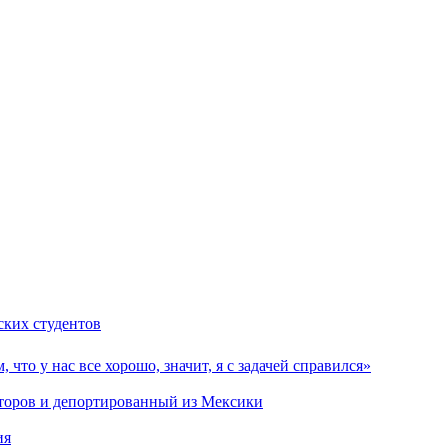
ских студентов
, что у нас все хорошо, значит, я с задачей справился»
кторов и депортированный из Мексики
ия