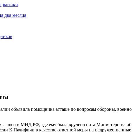
наркотики
а два месяца
дников
ата
талии объявила помощника атташе по вопросам обороны, военно
иглашен в МИД РФ, где ему была вручена нота Министерства об 
ссии К.Пачифичи в качестве ответной меры на недружественные 