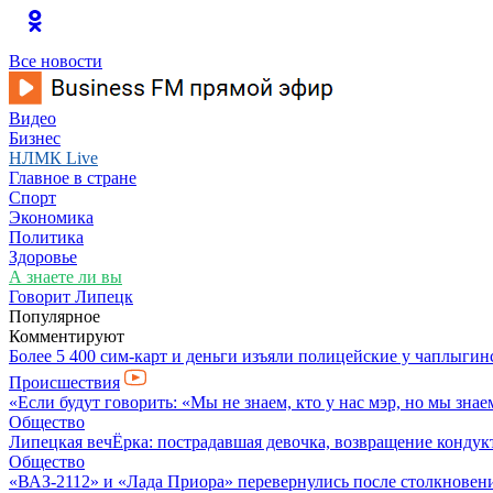
Все новости
Видео
Бизнес
НЛМК Live
Главное в стране
Спорт
Экономика
Политика
Здоровье
А знаете ли вы
Говорит Липецк
Популярное
Комментируют
Более 5 400 сим-карт и деньги изъяли полицейские у чаплыгин
Происшествия
«Если будут говорить: «Мы не знаем, кто у нас мэр, но мы знаем
Общество
Липецкая вечЁрка: пострадавшая девочка, возвращение конду
Общество
«ВАЗ-2112» и «Лада Приора» перевернулись после столкновен