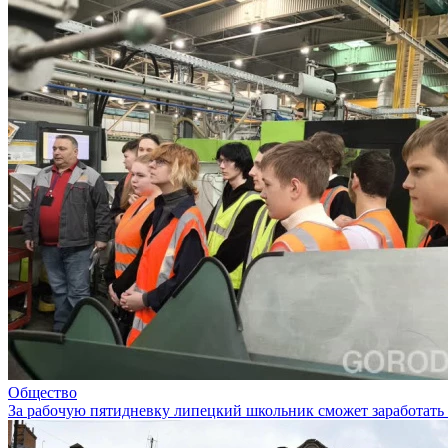
Общество
За рабочую пятидневку липецкий школьник сможет заработать 