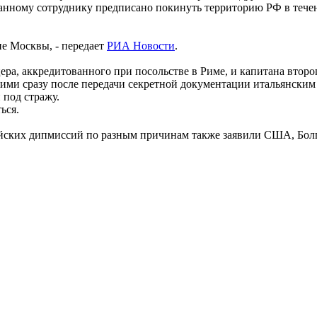
анному сотруднику предписано покинуть территорию РФ в течени
е Москвы, - передает
РИА Новости
.
ера, аккредитованного при посольстве в Риме, и капитана втор
ими сразу после передачи секретной документации итальянским
 под стражу.
ься.
ийских дипмиссий по разным причинам также заявили США, Болга