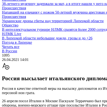
38-летнего мужчину задержали за мат, а в итоге нашли у него 
Происшествия
Напавший на ельчанку с ножом 50-летний мужчина арестован н
Происшествия
Украинские дроны сбиты над территорией Липецкой области
Общество
В интеллектуальном турнире НЛМК сразятся более 2000 сотру
НЛМК Live
В Липецкой области небольшие дожди, грозы и до +26
Погода в Липецке
Читать все
В России
1095
26.04.2021 14:01
Россия высылает итальянского диплом
Россия в качестве ответной меры на высылку дипломатов из И
персоной нон грата.
26 апреля посол Италии в Москве Паскуале Терраччано был пр
обороны, военно-морского атташе при посольстве Италии в Ро