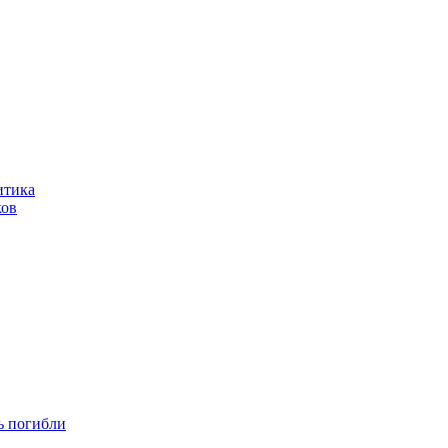
итика
ков
ть погибли