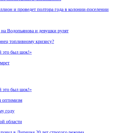
ллион и проведет полтора года в колонии-поселении
 на Водопьянова и девушки рулят
конец топливному кризису?
й это был шок!»
амрет
й это был шок!»
ся оптимизм
му году
ой области
лучил в Липецке 20 лет строгого режима