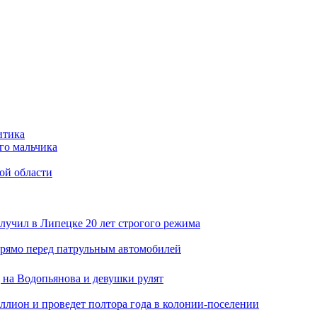
итика
го мальчика
ой области
лучил в Липецке 20 лет строгого режима
прямо перед патрульным автомобилей
 на Водопьянова и девушки рулят
ллион и проведет полтора года в колонии-поселении