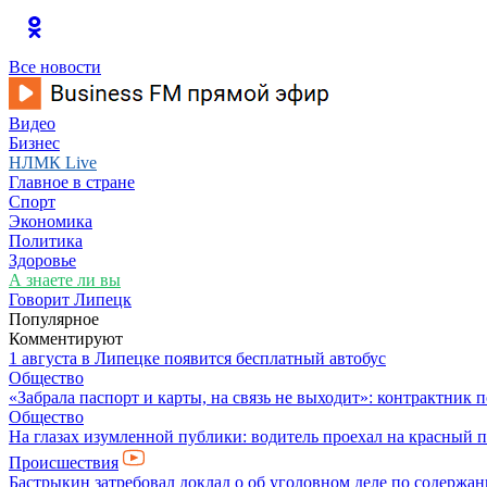
Все новости
Видео
Бизнес
НЛМК Live
Главное в стране
Спорт
Экономика
Политика
Здоровье
А знаете ли вы
Говорит Липецк
Популярное
Комментируют
1 августа в Липецке появится бесплатный автобус
Общество
«Забрала паспорт и карты, на связь не выходит»: контрактник 
Общество
На глазах изумленной публики: водитель проехал на красный 
Происшествия
Бастрыкин затребовал доклад о об уголовном деле по содерж