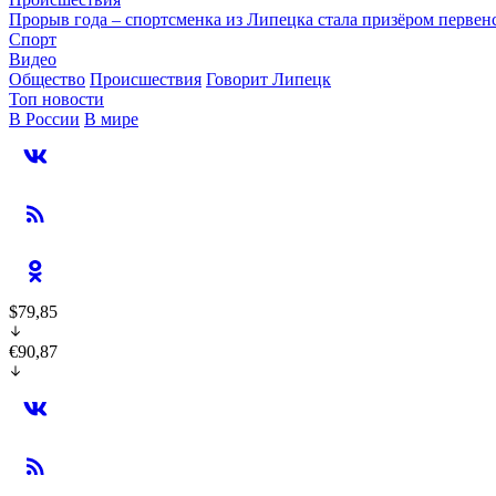
Прорыв года – спортсменка из Липецка стала призёром перве
Спорт
Видео
Общество
Происшествия
Говорит Липецк
Топ новости
В России
В мире
$79,85
€90,87