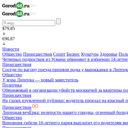
$79,85
€90,87
Новости
Общество
Происшествия
Спорт
Бизнес
Культура
Здоровье
Пол
Четверых подростков из Усмани обвиняют в избиении 14-летне
Происшествия
Соседи по вагону поезда приняли роды у марокканки в Липецк
Общество
У мэра Липецка — новый заместитель
Политика
Обвиняемый в организации убийств москвичей за квартиры по
Происшествия
На глазах изумленной публики: водитель проехал на красный 
Происшествия
Липецкая вечЁрка: нелепости нашего городка, огненный болид
Общество
Виновник гибели 16-летнего парня выплатит его родителям ми
Происшествия