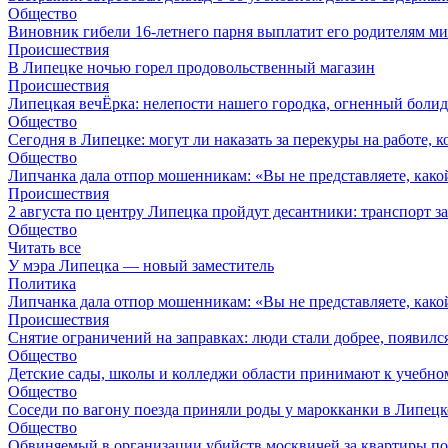
Общество
Виновник гибели 16-летнего парня выплатит его родителям ми
Происшествия
В Липецке ночью горел продовольственный магазин
Происшествия
Липецкая вечЁрка: нелепости нашего городка, огненный болид
Общество
Сегодня в Липецке: могут ли наказать за перекуры на работе, 
Общество
Липчанка дала отпор мошенникам: «Вы не представляете, како
Происшествия
2 августа по центру Липецка пройдут десантники: транспорт з
Общество
Читать все
У мэра Липецка — новый заместитель
Политика
Липчанка дала отпор мошенникам: «Вы не представляете, како
Происшествия
Снятие ограничений на заправках: люди стали добрее, появил
Общество
Детские сады, школы и колледжи области принимают к учебно
Общество
Соседи по вагону поезда приняли роды у марокканки в Липецк
Общество
Обвиняемый в организации убийств москвичей за квартиры по