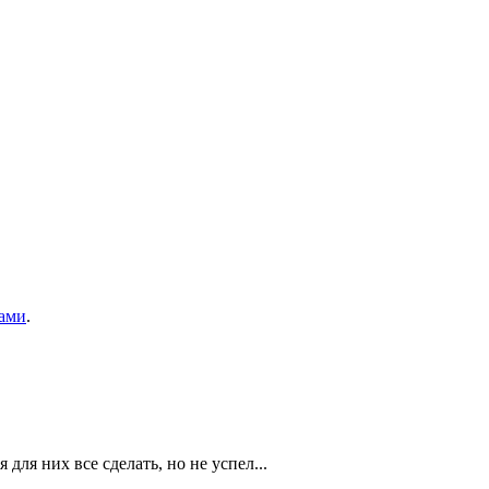
ами
.
ля них все сделать, но не успел...