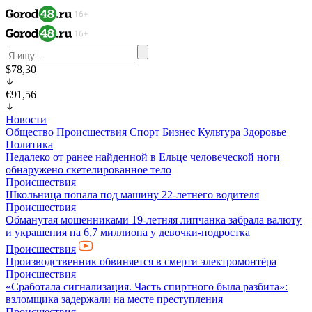
$78,30
€91,56
Новости
Общество
Происшествия
Спорт
Бизнес
Культура
Здоровье
Политика
Недалеко от ранее найденной в Ельце человеческой ноги
обнаружено скетелированное тело
Происшествия
Школьница попала под машину 22-летнего водителя
Происшествия
Обманутая мошенниками 19-летняя липчанка забрала валюту
и украшения на 6,7 миллиона у девочки-подростка
Происшествия
Производственник обвиняется в смерти электромонтёра
Происшествия
«Сработала сигнализация. Часть спиртного была разбита»:
взломщика задержали на месте преступления
Происшествия