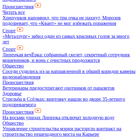
Происшествия
Читать все
Хрипунков напомнил, что три очка не пахнут, Морозов
подозревает, что «Квант» не мог избежать поражения
Спорт
«Металлург» забил один из самых красивых голов за много
лет
Спорт
Липецкая вечЁрка: собранный скелет, секретный сотрудник
мошенников, и вонь с очистных продолжится
Общество
Соседи судились из-за направленной в общий коридор камеры
видеонаблюдения
Происшествия
Ветеринары предостерегают охотников от паразитов
Здоровье
Стрельба в Ссёлках: винтовку нашли во дворе 35-летнего
подозреваемого
Происшествия
На восьми улицах Липецка отключат холодную воду
Общество
Управление строительства мэрии расторгло контракт на
строительство пешеходного моста на Карьере