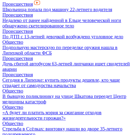
Происшествия
Школьница попала под машину 22-летнего водителя
Происшествия
Недалеко от ранее найденной в Ельце человеческой ноги
обнаружено скетелированное тело
Происшествия
По ДТП с 13-летней девочкой возбуждено уголовное дело
Общество
Подпольную мастерскую по переделке оружия нашла в
Липецкой области ФСБ
Происшествия
Дочь сбитой автобусом 63-летней липчанки ищет свидетелей
аварии
Происшествия
Сегодня в Липецке: купить продукты дешевле, кто чаще
страдает от самодурства начальства
Общество
В бывшую поликлинику на улице Шкатова переедет Центр
медицины катастроф
Общество
«А будет ли платить мэрия за сжигание отходов
жизнедеятельности горожан?»
Общество
Стрельба в Ссёлках: винтовку нашли во дворе 35-летнего
подозреваемого