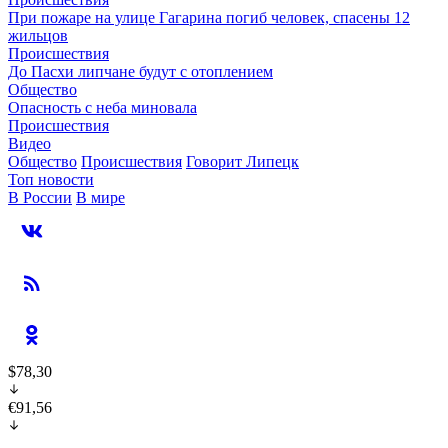
При пожаре на улице Гагарина погиб человек, спасены 12
жильцов
Происшествия
До Пасхи липчане будут с отоплением
Общество
Опасность с неба миновала
Происшествия
Видео
Общество
Происшествия
Говорит Липецк
Топ новости
В России
В мире
$78,30
€91,56