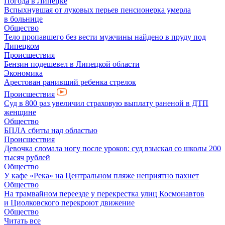
Погода в Липецке
Вспыхнувшая от луковых перьев пенсионерка умерла
в больнице
Общество
Тело пропавшего без вести мужчины найдено в пруду под
Липецком
Происшествия
Бензин подешевел в Липецкой области
Экономика
Арестован ранивший ребенка стрелок
Происшествия
Суд в 800 раз увеличил страховую выплату раненой в ДТП
женщине
Общество
БПЛА сбиты над областью
Происшествия
Девочка сломала ногу после уроков: суд взыскал со школы 200
тысяч рублей
Общество
У кафе «Река» на Центральном пляже неприятно пахнет
Общество
На трамвайном переезде у перекрестка улиц Космонавтов
и Циолковского перекроют движение
Общество
Читать все