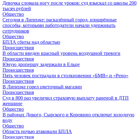
Девочка сломала ногу после уроков: суд взыскал со школы 200
тысяч рублей
Общество
Сегодня в Липецке: раскалённый город, изощрённые
способы, которыми работодатели начали удерживать
сотрудников
Общество
БПЛА сбиты над областью
Происшествия
В области введен красный уровень воздушной тревоги
Происшествия
Юную дропершу задержали в Ельце
Происшествия
Пять человек пострадали в столкновении «БМВ» и «Рено»
Происшествия
В Липецке горел цветочный магазин
Происшествия
Суд в 800 раз увеличил страховую выплату раненой в ДТП
женщине
Общество
В районах Дикого, Сырского и Коровино отключат холодную
воду
Общество
Область ночью атаковали БПЛА
Происшествия