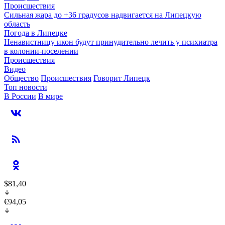
Происшествия
Сильная жара до +36 градусов надвигается на Липецкую
область
Погода в Липецке
Ненавистницу икон будут принудительно лечить у психиатра
в колонии-поселении
Происшествия
Видео
Общество
Происшествия
Говорит Липецк
Топ новости
В России
В мире
$81,40
€94,05