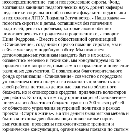
несовершеннолетние, так и повзрослевшие сироты. Фонд
возглавила кандидат педагогических наук, доцент кафедры
педагогики социального образования факультета педагогики
и психологии ЛГПУ Людмила Затуливетер. - Наша задача —
помогать сиротам и детям, оставшимся без попечения
родителей, решать проблемы, которые людям обычно
помогают решать их родители и родственники, - говорит
Нина Федорова. - Вместе с общественной организацией
«Становление», созданной с целью помощи сиротам, мы и
сейчас уже ведем подобную работу. Мы помогаем
детдомовцам-выпускникам наладить быт в их жилье,
обзавестись мебелью и техникой, мы консультируем их по
юридическим вопросам, помогаем в оформлении и получении
различных документов. С появлением благотворительного
фонда организация «Становление» совместно с городским
управлением опеки получит возможность привлекать для
своей работы не только денежные гранты из областного
бюджета, но и спонсорские средства, привлекать волонтеров
для работы. Кстати, в этом году организация «Становление»
получила из областного бюджета грант на 200 тысяч рублей
от областного управления внутренней политики в рамках
проекта «Старт в жизнь». На эти деньги была мягкая мебель и
бытовая техника для обживающих новое жилье сирот-
выпускников, проведены психологические тренинги и
юридические консультации, организованы поездки по святым