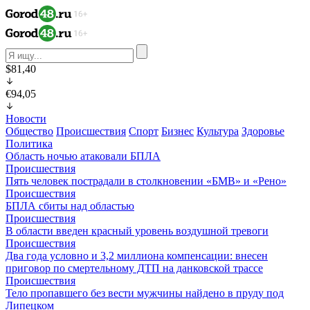
$81,40
€94,05
Новости
Общество
Происшествия
Спорт
Бизнес
Культура
Здоровье
Политика
Область ночью атаковали БПЛА
Происшествия
Пять человек пострадали в столкновении «БМВ» и «Рено»
Происшествия
БПЛА сбиты над областью
Происшествия
В области введен красный уровень воздушной тревоги
Происшествия
Два года условно и 3,2 миллиона компенсации: внесен
приговор по смертельному ДТП на данковской трассе
Происшествия
Тело пропавшего без вести мужчины найдено в пруду под
Липецком