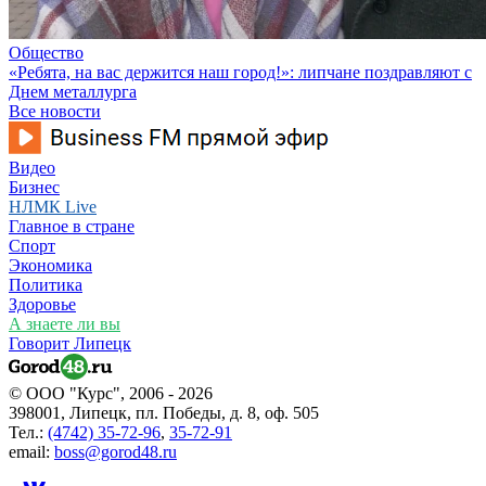
Общество
«Ребята, на вас держится наш город!»: липчане поздравляют с
Днем металлурга
Все новости
Видео
Бизнес
НЛМК Live
Главное в стране
Спорт
Экономика
Политика
Здоровье
А знаете ли вы
Говорит Липецк
© ООО "Курс", 2006 - 2026
398001, Липецк, пл. Победы, д. 8, оф. 505
Тел.:
(4742) 35-72-96
,
35-72-91
email:
boss@gorod48.ru