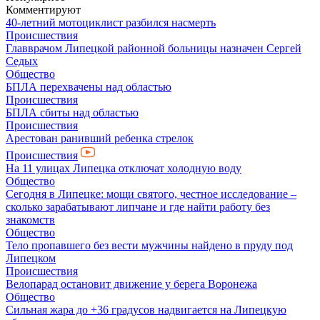
Комментируют
40-летний мотоциклист разбился насмерть
Происшествия
Главврачом Липецкой районной больницы назначен Сергей
Седых
Общество
БПЛА перехвачены над областью
Происшествия
БПЛА сбиты над областью
Происшествия
Арестован ранивший ребенка стрелок
Происшествия
На 11 улицах Липецка отключат холодную воду
Общество
Сегодня в Липецке: мощи святого, честное исследование –
сколько зарабатывают липчане и где найти работу без
знакомств
Общество
Тело пропавшего без вести мужчины найдено в пруду под
Липецком
Происшествия
Велопарад остановит движение у берега Воронежа
Общество
Сильная жара до +36 градусов надвигается на Липецкую