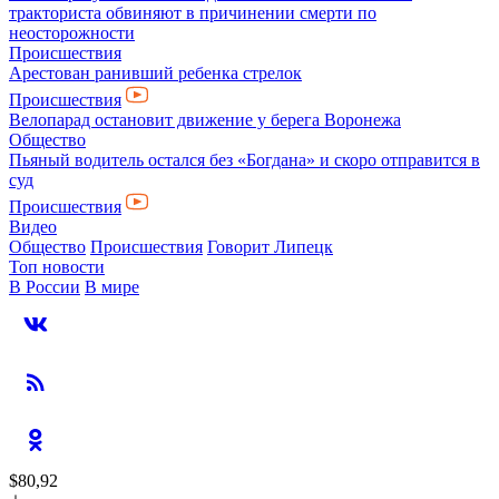
тракториста обвиняют в причинении смерти по
неосторожности
Происшествия
Арестован ранивший ребенка стрелок
Происшествия
Велопарад остановит движение у берега Воронежа
Общество
Пьяный водитель остался без «Богдана» и скоро отправится в
суд
Происшествия
Видео
Общество
Происшествия
Говорит Липецк
Топ новости
В России
В мире
$80,92