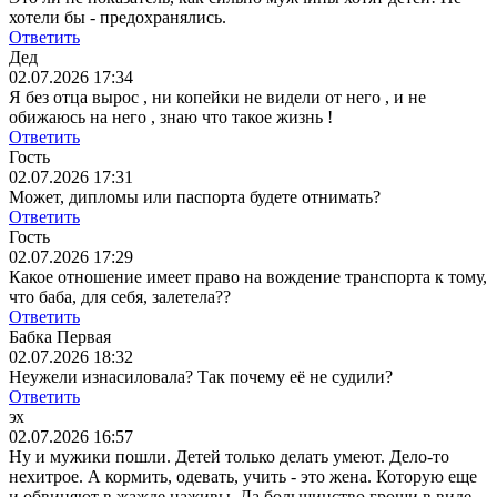
хотели бы - предохранялись.
Ответить
Дед
02.07.2026 17:34
Я без отца вырос , ни копейки не видели от него , и не
обижаюсь на него , знаю что такое жизнь !
Ответить
Гость
02.07.2026 17:31
Может, дипломы или паспорта будете отнимать?
Ответить
Гость
02.07.2026 17:29
Какое отношение имеет право на вождение транспорта к тому,
что баба, для себя, залетела??
Ответить
Бабка Первая
02.07.2026 18:32
Неужели изнасиловала? Так почему её не судили?
Ответить
эх
02.07.2026 16:57
Ну и мужики пошли. Детей только делать умеют. Дело-то
нехитрое. А кормить, одевать, учить - это жена. Которую еще
и обвиняют в жажде наживы. Да большинство гроши в виде