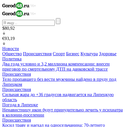
$80,92
€93,19
Новости
Общество
Происшествия
Спорт
Бизнес
Культура
Здоровье
Политика
Два года условно и 3,2 миллиона компенсации: внесен
приговор по смертельному ДТП на данковской трассе
Происшествия
Тело пропавшего без вести мужчины найдено в пруду под
Липецком
Происшествия
Сильная жара до +36 градусов надвигается на Липецкую
область
Погода в Липецке
Ненавистницу икон будут принудительно лечить у психиатра
в колонии-поселении
Происшествия
Косил траву и наехал на односельчанина: 70-летнего