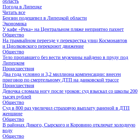
область
Погода в Липецке
Читать все
Бензин подешевел в Липецкой области
Экономика
У кафе «Река» на Центральном пляже неприятно пахнет
Общество
На трамвайном переезде у перекрестка улиц Космонавтов
и Циолковского перекроют движение
Общество
Тело пропавшего без вести мужчины найдено в пруду под
Липецком
Происшествия
Два года условно и 3,2 миллиона компенсации: внесен
приговор по смертельному ДТП на данковской трассе
Происшествия
Девочка сломала ногу после уроков: суд взыскал со школы 200
тысяч рублей
Общество
Суд в 800 раз увеличил страховую выплату раненой в ДТП
женщине
Общество
В районах Дикого, Сырского и Коровино отключат холодную
воду
Общество