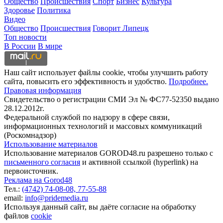
Общество
Происшествия
Спорт
Бизнес
Культура
Здоровье
Политика
Видео
Общество
Происшествия
Говорит Липецк
Топ новости
В России
В мире
Наш сайт использует файлы cookie, чтобы улучшить работу
сайта, повысить его эффективность и удобство.
Подробнее.
Правовая информация
Свидетельство о регистрации СМИ Эл № ФС77-52350 выдано
28.12.2012г.
Федеральной службой по надзору в сфере связи,
информационных технологий и массовых коммуникаций
(Роскомнадзор)
Использование материалов
Использование материалов GOROD48.ru разрешено только с
письменного согласия
и активной ссылкой (hyperlink) на
первоисточник.
Реклама на Gorod48
Тел.:
(4742) 74-08-08,
77-55-88
email:
info@pridemedia.ru
Используя данный сайт, вы даёте согласие на обработку
файлов
cookie