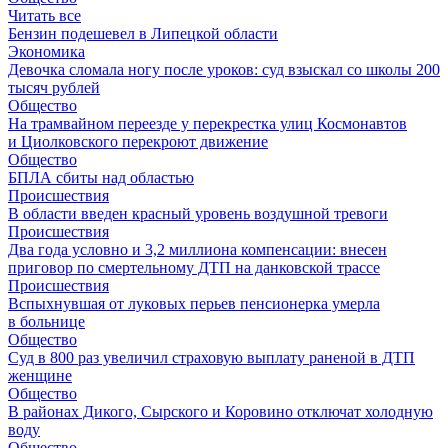
Читать все
Бензин подешевел в Липецкой области
Экономика
Девочка сломала ногу после уроков: суд взыскал со школы 200
тысяч рублей
Общество
На трамвайном переезде у перекрестка улиц Космонавтов
и Циолковского перекроют движение
Общество
БПЛА сбиты над областью
Происшествия
В области введен красный уровень воздушной тревоги
Происшествия
Два года условно и 3,2 миллиона компенсации: внесен
приговор по смертельному ДТП на данковской трассе
Происшествия
Вспыхнувшая от луковых перьев пенсионерка умерла
в больнице
Общество
Суд в 800 раз увеличил страховую выплату раненой в ДТП
женщине
Общество
В районах Дикого, Сырского и Коровино отключат холодную
воду
Общество