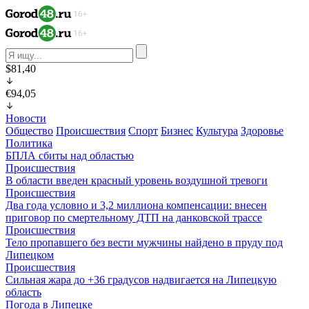
$81,40
€94,05
Новости
Общество
Происшествия
Спорт
Бизнес
Культура
Здоровье
Политика
БПЛА сбиты над областью
Происшествия
В области введен красный уровень воздушной тревоги
Происшествия
Два года условно и 3,2 миллиона компенсации: внесен
приговор по смертельному ДТП на данковской трассе
Происшествия
Тело пропавшего без вести мужчины найдено в пруду под
Липецком
Происшествия
Сильная жара до +36 градусов надвигается на Липецкую
область
Погода в Липецке