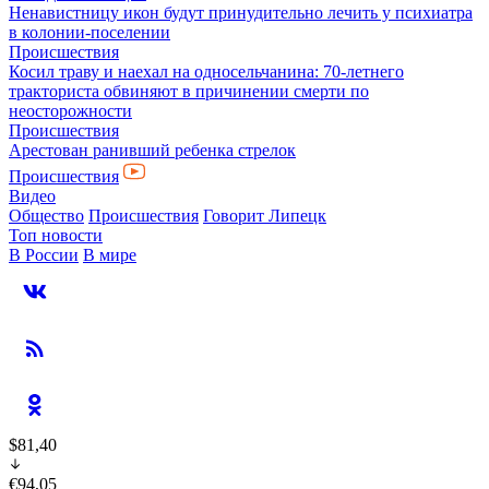
Ненавистницу икон будут принудительно лечить у психиатра
в колонии-поселении
Происшествия
Косил траву и наехал на односельчанина: 70-летнего
тракториста обвиняют в причинении смерти по
неосторожности
Происшествия
Арестован ранивший ребенка стрелок
Происшествия
Видео
Общество
Происшествия
Говорит Липецк
Топ новости
В России
В мире
$81,40
€94,05