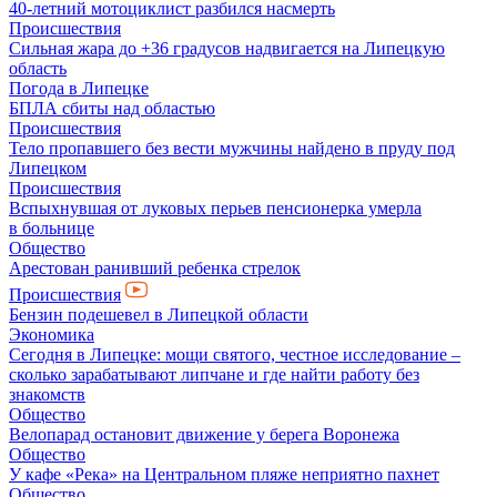
40-летний мотоциклист разбился насмерть
Происшествия
Сильная жара до +36 градусов надвигается на Липецкую
область
Погода в Липецке
БПЛА сбиты над областью
Происшествия
Тело пропавшего без вести мужчины найдено в пруду под
Липецком
Происшествия
Вспыхнувшая от луковых перьев пенсионерка умерла
в больнице
Общество
Арестован ранивший ребенка стрелок
Происшествия
Бензин подешевел в Липецкой области
Экономика
Сегодня в Липецке: мощи святого, честное исследование –
сколько зарабатывают липчане и где найти работу без
знакомств
Общество
Велопарад остановит движение у берега Воронежа
Общество
У кафе «Река» на Центральном пляже неприятно пахнет
Общество