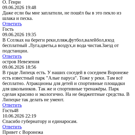
О. Генри
09.06.2026 19:48
Даже если бы мне заплатили, не пошёл бы в это пекло из
шлака и песка.
Ответить
Гость
09.06.2026 19:35
В Сселках на береги реки,пляж,футбол,валейбол,вход
бесплатный .Луга,цветы,а воздух,и вода чистая.Заезд от
подстанции.
Ответить
остров Невезения
09.06.2026 18:56
В граде Липецк есть. У наших соседей в соседнем Воронеже
есть известный парк "Алые паруса". Тоже у реки. Там всё
бесплатно. Атракционы для детей и спортивные площадки
для школьников. Так же и спортивные тренажёры. Парк
сделан красиво и экологично. На не бюджептные средства. В
Липецке так делать не умеют.
Ответить
Гость48
10.06.2026 22:19
Спасибо губернатору и единаросам.
Ответить
Привет с Воронежа