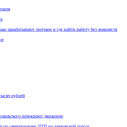
ецком
ть
ько зарабатывают липчане и где найти работу без знакомств
це
тысяч рублей
иолковского перекроют движение
ор по смертельному ДТП на данковской трассе