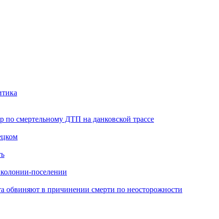
итика
ор по смертельному ДТП на данковской трассе
ецком
ть
в колонии-поселении
иста обвиняют в причинении смерти по неосторожности