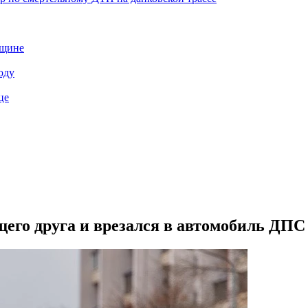
нщине
оду
це
его друга и врезался в автомобиль ДПС