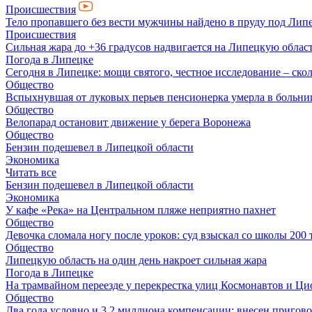
Происшествия
Тело пропавшего без вести мужчины найдено в пруду под Лип
Происшествия
Сильная жара до +36 градусов надвигается на Липецкую облас
Погода в Липецке
Сегодня в Липецке: мощи святого, честное исследование – скол
Общество
Вспыхнувшая от луковых перьев пенсионерка умерла в больни
Общество
Велопарад остановит движение у берега Воронежа
Общество
Бензин подешевел в Липецкой области
Экономика
Читать все
Бензин подешевел в Липецкой области
Экономика
У кафе «Река» на Центральном пляже неприятно пахнет
Общество
Девочка сломала ногу после уроков: суд взыскал со школы 200 
Общество
Липецкую область на один день накроет сильная жара
Погода в Липецке
На трамвайном переезде у перекрестка улиц Космонавтов и Ц
Общество
Два года условно и 3,2 миллиона компенсации: внесен пригов