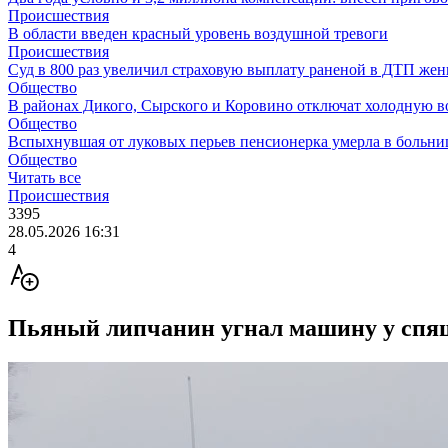
Происшествия
В области введен красный уровень воздушной тревоги
Происшествия
Суд в 800 раз увеличил страховую выплату раненой в ДТП же
Общество
В районах Дикого, Сырского и Коровино отключат холодную в
Общество
Вспыхнувшая от луковых перьев пенсионерка умерла в больни
Общество
Читать все
Происшествия
3395
28.05.2026 16:31
4
Пьяный липчанин угнал машину у спящ