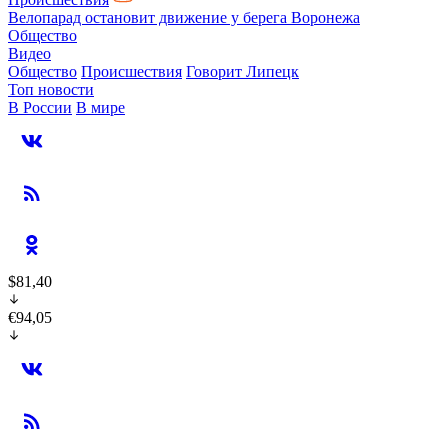
Велопарад остановит движение у берега Воронежа
Общество
Видео
Общество
Происшествия
Говорит Липецк
Топ новости
В России
В мире
$81,40
€94,05