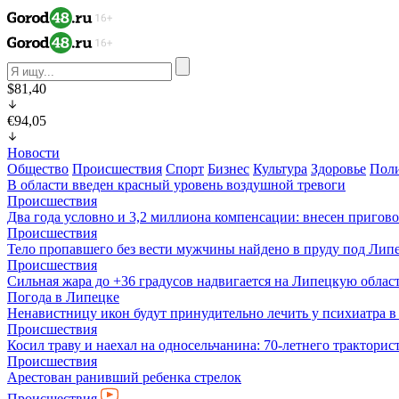
$81,40
€94,05
Новости
Общество
Происшествия
Спорт
Бизнес
Культура
Здоровье
Пол
В области введен красный уровень воздушной тревоги
Происшествия
Два года условно и 3,2 миллиона компенсации: внесен пригов
Происшествия
Тело пропавшего без вести мужчины найдено в пруду под Лип
Происшествия
Сильная жара до +36 градусов надвигается на Липецкую облас
Погода в Липецке
Ненавистницу икон будут принудительно лечить у психиатра 
Происшествия
Косил траву и наехал на односельчанина: 70-летнего трактор
Происшествия
Арестован ранивший ребенка стрелок
Происшествия