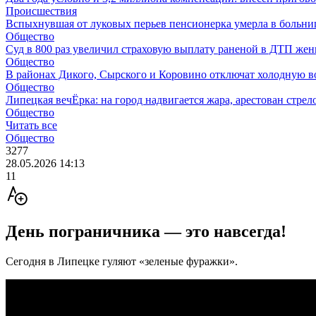
Происшествия
Вспыхнувшая от луковых перьев пенсионерка умерла в больни
Общество
Суд в 800 раз увеличил страховую выплату раненой в ДТП же
Общество
В районах Дикого, Сырского и Коровино отключат холодную в
Общество
Липецкая вечЁрка: на город надвигается жара, арестован стрело
Общество
Читать все
Общество
3277
28.05.2026 14:13
11
День пограничника — это навсегда!
Сегодня в Липецке гуляют «зеленые фуражки».