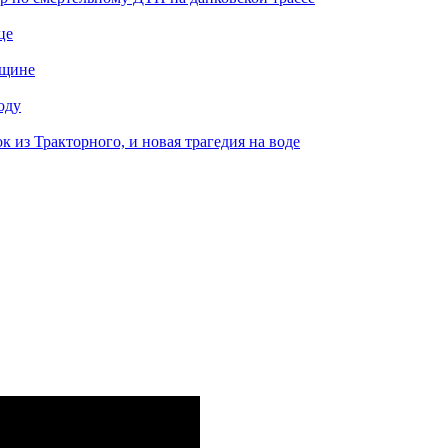
це
нщине
оду
к из Тракторного, и новая трагедия на воде