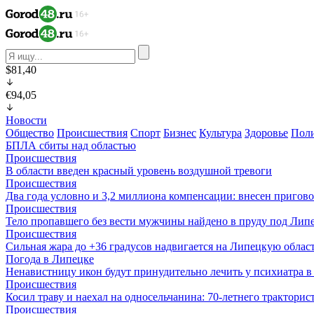
$81,40
€94,05
Новости
Общество
Происшествия
Спорт
Бизнес
Культура
Здоровье
Пол
БПЛА сбиты над областью
Происшествия
В области введен красный уровень воздушной тревоги
Происшествия
Два года условно и 3,2 миллиона компенсации: внесен пригов
Происшествия
Тело пропавшего без вести мужчины найдено в пруду под Лип
Происшествия
Сильная жара до +36 градусов надвигается на Липецкую облас
Погода в Липецке
Ненавистницу икон будут принудительно лечить у психиатра 
Происшествия
Косил траву и наехал на односельчанина: 70-летнего трактор
Происшествия