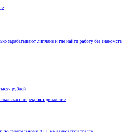
це
ько зарабатывают липчане и где найти работу без знакомств
тысяч рублей
иолковского перекроют движение
ор по смертельному ДТП на данковской трассе