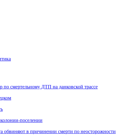
итика
ор по смертельному ДТП на данковской трассе
ецком
ть
в колонии-поселении
иста обвиняют в причинении смерти по неосторожности