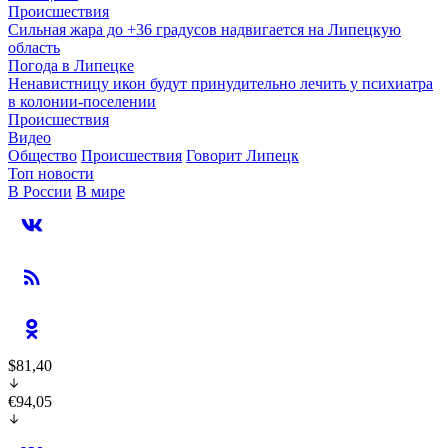
Происшествия
Сильная жара до +36 градусов надвигается на Липецкую
область
Погода в Липецке
Ненавистницу икон будут принудительно лечить у психиатра
в колонии-поселении
Происшествия
Видео
Общество
Происшествия
Говорит Липецк
Топ новости
В России
В мире
$81,40
€94,05