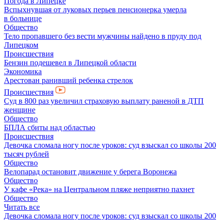
Погода в Липецке
Вспыхнувшая от луковых перьев пенсионерка умерла
в больнице
Общество
Тело пропавшего без вести мужчины найдено в пруду под
Липецком
Происшествия
Бензин подешевел в Липецкой области
Экономика
Арестован ранивший ребенка стрелок
Происшествия
Суд в 800 раз увеличил страховую выплату раненой в ДТП
женщине
Общество
БПЛА сбиты над областью
Происшествия
Девочка сломала ногу после уроков: суд взыскал со школы 200
тысяч рублей
Общество
Велопарад остановит движение у берега Воронежа
Общество
У кафе «Река» на Центральном пляже неприятно пахнет
Общество
Читать все
Девочка сломала ногу после уроков: суд взыскал со школы 200