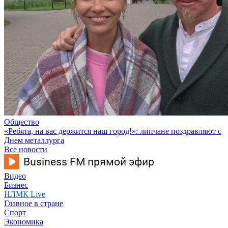
Общество
«Ребята, на вас держится наш город!»: липчане поздравляют с
Днем металлурга
Все новости
Видео
Бизнес
НЛМК Live
Главное в стране
Спорт
Экономика