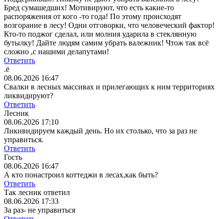
Бред сумашедших! Мотивируют, что есть какие-то
распоряжения от кого -то года! По этому происходят
возгорание в лесу! Одни отговорки, что человеческий фактор!
Кто-то поджог сделал, или молния ударила в стеклянную
бутылку! Дайте людям самим убрать валежник! Чтож так всë
сложно ,с нашими делапутами!
Ответить
.ё
08.06.2026 16:47
Свалки в лесных массивах и прилегающих к ним территориях
ликвидируют?
Ответить
Лесник
08.06.2026 17:10
Ликивидируем каждый день. Но их столько, что за раз не
управиться.
Ответить
Гость
08.06.2026 16:47
А кто понастроил коттеджи в лесах,как быть?
Ответить
Так лесник ответил
08.06.2026 17:33
За раз- не управиться
Ответить