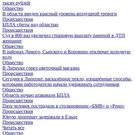
тысяч рублей
Общество
В области введен красный уровень воздушной тревоги
Происшествия
БПЛА сбиты над областью
Происшествия
Суд в 800 раз увеличил страховую выплату раненой в ДТП
женщине
Общество
В районах Дикого, Сырского и Коровино отключат холодную
воду
Общество
В Липецке горел цветочный магазин
Происшествия
Сегодня в Липецке: раскалённое пекло, изощрённые способы,
которыми работодатели начали удерживать сотрудников
Общество
Область ночью атаковали БПЛА
Происшествия
Пять человек пострадали в столкновении «БМВ» и «Рено»
Происшествия
Юную дропершу задержали в Ельце
Происшествия
Читать все
Общество