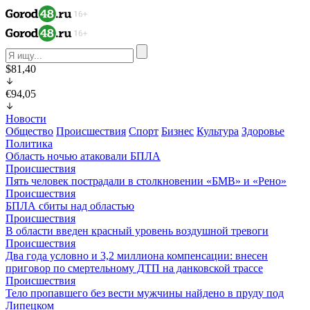
$81,40
€94,05
Новости
Общество
Происшествия
Спорт
Бизнес
Культура
Здоровье
Политика
Область ночью атаковали БПЛА
Происшествия
Пять человек пострадали в столкновении «БМВ» и «Рено»
Происшествия
БПЛА сбиты над областью
Происшествия
В области введен красный уровень воздушной тревоги
Происшествия
Два года условно и 3,2 миллиона компенсации: внесен
приговор по смертельному ДТП на данковской трассе
Происшествия
Тело пропавшего без вести мужчины найдено в пруду под
Липецком