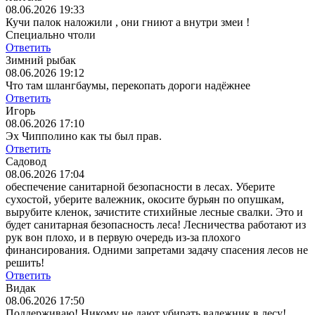
08.06.2026 19:33
Кучи палок наложили , они гниют а внутри змеи !
Специально чтоли
Ответить
Зимний рыбак
08.06.2026 19:12
Что там шлангбаумы, перекопать дороги надёжнее
Ответить
Игорь
08.06.2026 17:10
Эх Чипполино как ты был прав.
Ответить
Садовод
08.06.2026 17:04
обеспечение санитарной безопасности в лесах. Уберите
сухостой, уберите валежник, окосите бурьян по опушкам,
вырубите кленок, зачистите стихийные лесные свалки. Это и
будет санитарная безопасность леса! Лесничества работают из
рук вон плохо, и в первую очередь из-за плохого
финансирования. Одними запретами задачу спасения лесов не
решить!
Ответить
Видак
08.06.2026 17:50
Поддерживаю! Никому не дают убирать валежник в лесу!