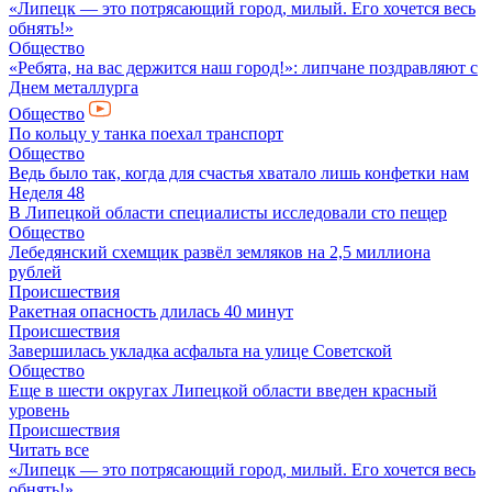
«Липецк — это потрясающий город, милый. Его хочется весь
обнять!»
Общество
«Ребята, на вас держится наш город!»: липчане поздравляют с
Днем металлурга
Общество
По кольцу у танка поехал транспорт
Общество
Ведь было так, когда для счастья хватало лишь конфетки нам
Неделя 48
В Липецкой области специалисты исследовали сто пещер
Общество
Лебедянский схемщик развёл земляков на 2,5 миллиона
рублей
Происшествия
Ракетная опасность длилась 40 минут
Происшествия
Завершилась укладка асфальта на улице Советской
Общество
Еще в шести округах Липецкой области введен красный
уровень
Происшествия
Читать все
«Липецк — это потрясающий город, милый. Его хочется весь
обнять!»