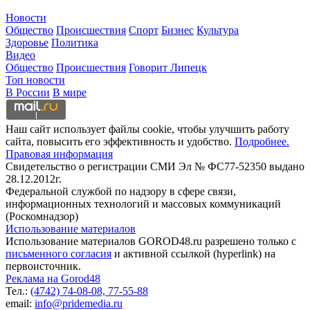
Новости
Общество
Происшествия
Спорт
Бизнес
Культура
Здоровье
Политика
Видео
Общество
Происшествия
Говорит Липецк
Топ новости
В России
В мире
Наш сайт использует файлы cookie, чтобы улучшить работу
сайта, повысить его эффективность и удобство.
Подробнее.
Правовая информация
Свидетельство о регистрации СМИ Эл № ФС77-52350 выдано
28.12.2012г.
Федеральной службой по надзору в сфере связи,
информационных технологий и массовых коммуникаций
(Роскомнадзор)
Использование материалов
Использование материалов GOROD48.ru разрешено только с
письменного согласия
и активной ссылкой (hyperlink) на
первоисточник.
Реклама на Gorod48
Тел.:
(4742) 74-08-08,
77-55-88
email:
info@pridemedia.ru