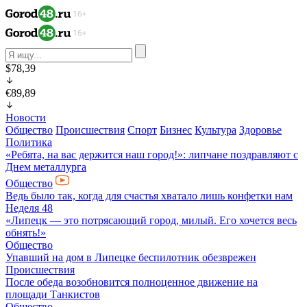
$78,39
€89,89
Новости
Общество
Происшествия
Спорт
Бизнес
Культура
Здоровье
Политика
«Ребята, на вас держится наш город!»: липчане поздравляют с
Днем металлурга
Общество
Ведь было так, когда для счастья хватало лишь конфетки нам
Неделя 48
«Липецк — это потрясающий город, милый. Его хочется весь
обнять!»
Общество
Упавший на дом в Липецке беспилотник обезврежен
Происшествия
После обеда возобновится полноценное движение на
площади Танкистов
Общество