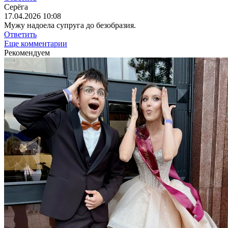
Серёга
17.04.2026 10:08
Мужу надоела супруга до безобразия.
Ответить
Еще комментарии
Рекомендуем