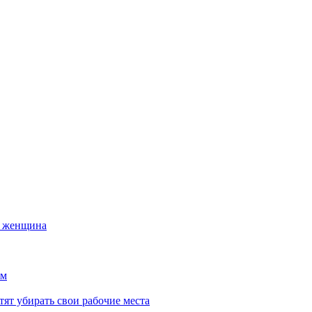
а женщина
ем
тят убирать свои рабочие места