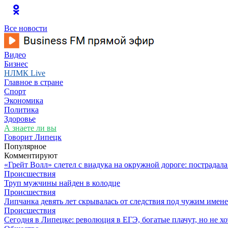
Все новости
Видео
Бизнес
НЛМК Live
Главное в стране
Спорт
Экономика
Политика
Здоровье
А знаете ли вы
Говорит Липецк
Популярное
Комментируют
«Грейт Волл» слетел с виадука на окружной дороге: пострадал
Происшествия
Труп мужчины найден в колодце
Происшествия
Липчанка девять лет скрывалась от следствия под чужим имен
Происшествия
Сегодня в Липецке: революция в ЕГЭ, богатые плачут, но не хо