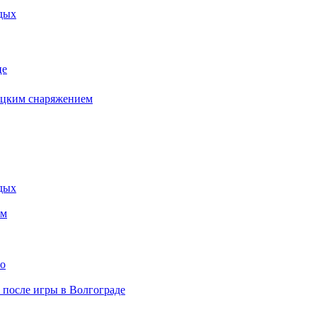
дых
це
бацким снаряжением
дых
ем
то
» после игры в Волгограде