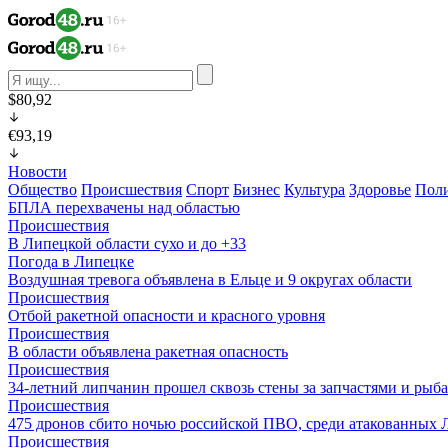
$80,92
€93,19
Новости
Общество
Происшествия
Спорт
Бизнес
Культура
Здоровье
Пол
БПЛА перехвачены над областью
Происшествия
В Липецкой области сухо и до +33
Погода в Липецке
Воздушная тревога объявлена в Ельце и 9 округах области
Происшествия
Отбой ракетной опасности и красного уровня
Происшествия
В области объявлена ракетная опасность
Происшествия
34-летний липчанин прошел сквозь стены за запчастями и ры
Происшествия
475 дронов сбито ночью российской ПВО, среди атакованных 
Происшествия