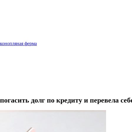
 конопляная ферма
огасить долг по кредиту и перевела себе