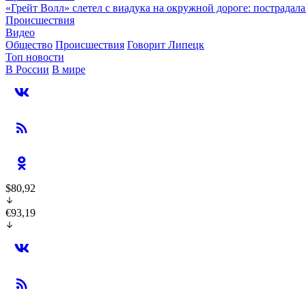
«Грейт Волл» слетел с виадука на окружной дороге: пострадал
Происшествия
Видео
Общество
Происшествия
Говорит Липецк
Топ новости
В России
В мире
$80,92
€93,19