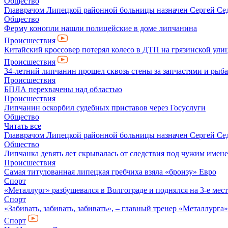
Общество
Главврачом Липецкой районной больницы назначен Сергей Се
Общество
Ферму конопли нашли полицейские в доме липчанина
Происшествия
Китайский кроссовер потерял колесо в ДТП на грязинской ули
Происшествия
34-летний липчанин прошел сквозь стены за запчастями и ры
Происшествия
БПЛА перехвачены над областью
Происшествия
Липчанин оскорбил судебных приставов через Госуслуги
Общество
Читать все
Главврачом Липецкой районной больницы назначен Сергей Се
Общество
Липчанка девять лет скрывалась от следствия под чужим имен
Происшествия
Самая титулованная липецкая гребчиха взяла «бронзу» Евро
Спорт
«Металлург» разбушевался в Волгограде и поднялся на 3-е мес
Спорт
«Забивать, забивать, забивать», – главный тренер «Металлурга
Спорт