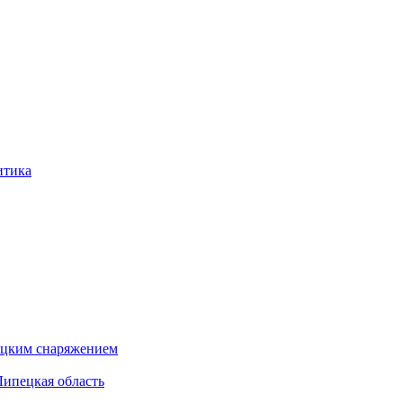
итика
бацким снаряжением
Липецкая область