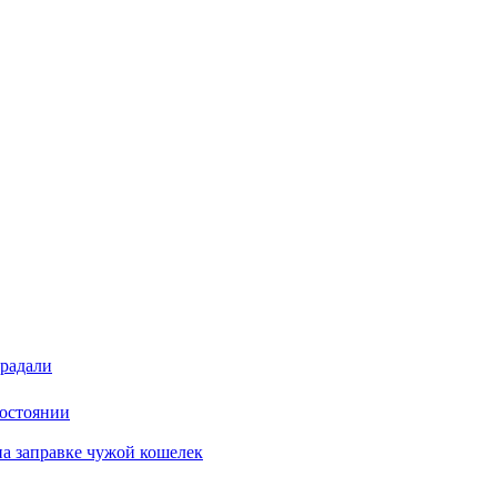
традали
состоянии
на заправке чужой кошелек