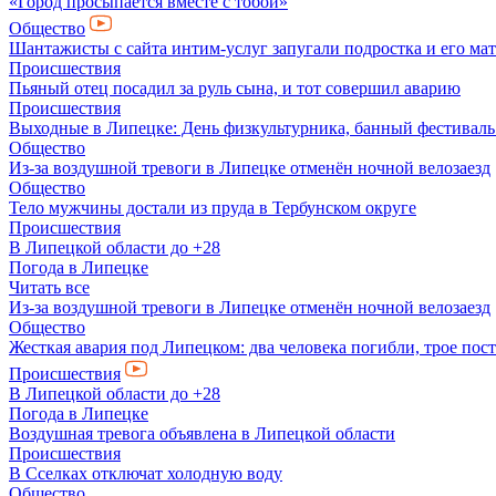
«Город просыпается вместе с тобой»
Общество
Шантажисты с сайта интим-услуг запугали подростка и его мат
Происшествия
Пьяный отец посадил за руль сына, и тот совершил аварию
Происшествия
Выходные в Липецке: День физкультурника, банный фестиваль
Общество
Из-за воздушной тревоги в Липецке отменён ночной велозаезд
Общество
Тело мужчины достали из пруда в Тербунском округе
Происшествия
В Липецкой области до +28
Погода в Липецке
Читать все
Из-за воздушной тревоги в Липецке отменён ночной велозаезд
Общество
Жесткая авария под Липецком: два человека погибли, трое пос
Происшествия
В Липецкой области до +28
Погода в Липецке
Воздушная тревога объявлена в Липецкой области
Происшествия
В Сселках отключат холодную воду
Общество