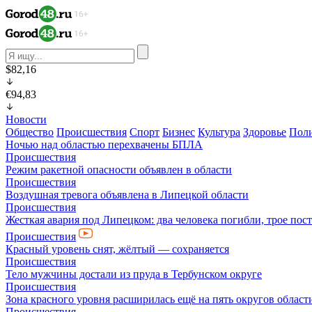
$82,16
€94,83
Новости
Общество
Происшествия
Спорт
Бизнес
Культура
Здоровье
Пол
Ночью над областью перехвачены БПЛА
Происшествия
Режим ракетной опасности объявлен в области
Происшествия
Воздушная тревога объявлена в Липецкой области
Происшествия
Жесткая авария под Липецком: два человека погибли, трое пос
Происшествия
Красный уровень снят, жёлтый — сохраняется
Происшествия
Тело мужчины достали из пруда в Тербунском округе
Происшествия
Зона красного уровня расширилась ещё на пять округов област
Происшествия