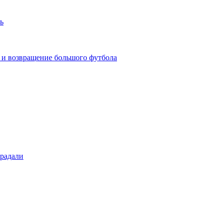
ь
 и возвращение большого футбола
традали