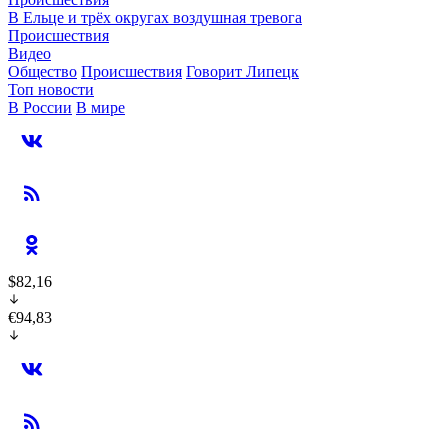
В Ельце и трёх округах воздушная тревога
Происшествия
Видео
Общество
Происшествия
Говорит Липецк
Топ новости
В России
В мире
$82,16
€94,83