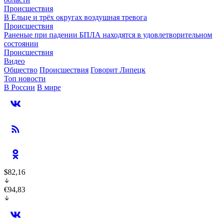
Происшествия
В Ельце и трёх округах воздушная тревога
Происшествия
Раненые при падении БПЛА находятся в удовлетворительном
состоянии
Происшествия
Видео
Общество
Происшествия
Говорит Липецк
Топ новости
В России
В мире
$82,16
€94,83