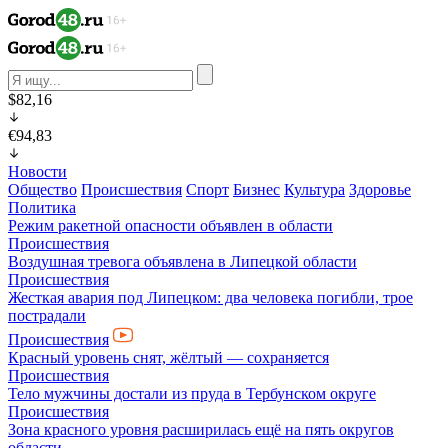
$82,16
€94,83
Новости
Общество
Происшествия
Спорт
Бизнес
Культура
Здоровье
Политика
Режим ракетной опасности объявлен в области
Происшествия
Воздушная тревога объявлена в Липецкой области
Происшествия
Жесткая авария под Липецком: два человека погибли, трое
пострадали
Происшествия
Красный уровень снят, жёлтый — сохраняется
Происшествия
Тело мужчины достали из пруда в Тербунском округе
Происшествия
Зона красного уровня расширилась ещё на пять округов
области