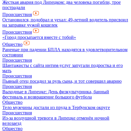
Жесткая авария под Липецком: два человека погибли, трое
пострадали
Происшествия
Остановился, подобрал и уехал: 49-летний водитель присвоил
на заправке чужой кошелек
Происшествия
«Город просыпается вместе с тобой»
Общество
Раненые при падении БПЛА находятся в удовлетворительном
состоянии
Происшествия
Шантажисты с сайта интим-услуг запугали подростка и его
мать
Происшествия
Пьяный отец посадил за руль сына, и тот совершил аварию
Происшествия
Выходные в Липецке: День физкультурника, банный
фестиваль и возвращение большого футбола
Общество
Тело мужчины достали из пруда в Тербунском округе
Происшествия
Из-за воздушной тревоги в Липецке отменён ночной
велозаезд
Общество