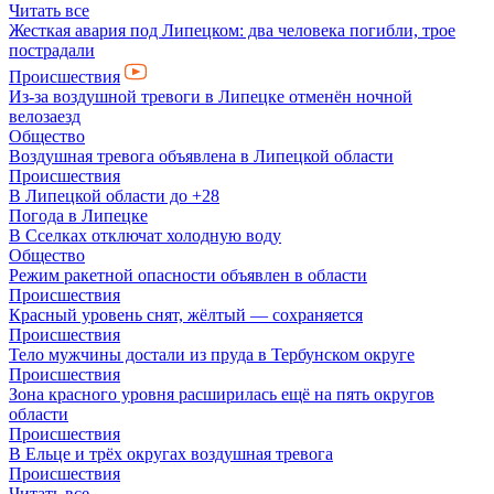
Читать все
Жесткая авария под Липецком: два человека погибли, трое
пострадали
Происшествия
Из-за воздушной тревоги в Липецке отменён ночной
велозаезд
Общество
Воздушная тревога объявлена в Липецкой области
Происшествия
В Липецкой области до +28
Погода в Липецке
В Сселках отключат холодную воду
Общество
Режим ракетной опасности объявлен в области
Происшествия
Красный уровень снят, жёлтый — сохраняется
Происшествия
Тело мужчины достали из пруда в Тербунском округе
Происшествия
Зона красного уровня расширилась ещё на пять округов
области
Происшествия
В Ельце и трёх округах воздушная тревога
Происшествия
Читать все