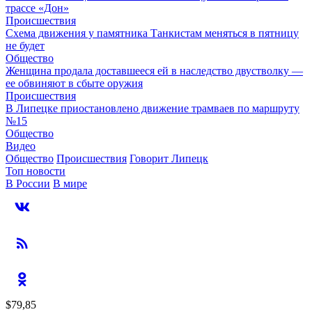
трассе «Дон»
Происшествия
Схема движения у памятника Танкистам меняться в пятницу
не будет
Общество
Женщина продала доставшееся ей в наследство двустволку —
ее обвиняют в сбыте оружия
Происшествия
В Липецке приостановлено движение трамваев по маршруту
№15
Общество
Видео
Общество
Происшествия
Говорит Липецк
Топ новости
В России
В мире
$79,85