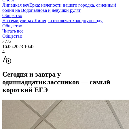
Липецкая вечЁрка: нелепости нашего городка, огненный
болид на Водопьянова и девушки рулят
Общество
На семи улицах Липецка отключат холодную воду
Общество
Читать все
Общество
3772
16.06.2023 10:42
4
Сегодня и завтра у
одиннадцатикласcников — самый
короткий ЕГЭ