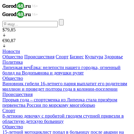
$79,85
€90,87
Новости
Общество
Происшествия
Спорт
Бизнес
Культура
Здоровье
Политика
Липецкая вечЁрка: нелепости нашего городка, огненный
болид на Водопьянова и девушки рулят
Общество
Виновник гибели 16-летнего парня выплатит его родителям
миллион и проведет полтора года в колонии-поселении
Происшествия
Прорыв года – спортсменка из Липецка стала призёром
первенства России по морскому многоборью
Спорт
8-летнюю девочку с пробитой гвоздем ступней привезли в
областную детскую больницу
Общество
15-летний мотоциклист попал в больницу после аварии на