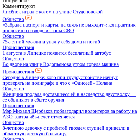
Популярное
Комментируют
Лисёнок играл с котом на улице Студеновской
Общество
«Забрала паспорт и карты, на связь не выходит»: контрактник
попросил о разводе из зоны СВО
Общество
75-летний мужчина упал у себя дома и погиб
Происшествия
1 августа в Липецке появится бесплатный автобус
Общество
Во дворе на улице Водопьянова утром горела машина
Происшествия
Сегодня в Липецке: кого при трудоустройстве начнут
проверять на полиграфе и что с «Одисеей» Нолана
Общество
Женщина продала доставшееся ей в наследство двустволку —
ее обвиняют в сбыте оружия
Происшествия
Мэр Михаил Щербаков поблагодарил волонтеров за работу на
АЗС: завтра чёт-нечет отменяется
Общество
8-летнюю девочку с пробитой гвоздем ступней привезли в
областную детскую больницу
Общество