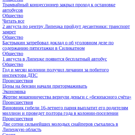
Трамвайный концессионер закрыл проход к остановке
автобусов
Общество
Читать все
2 августа по центру Липецка пройдут десантники: транспорт
замрет
Общество
Бастрыкин затребовал доклад о об уголовном деле по
содержанию пятиэтажки в Силикатном
Общество
1 августа в Липецке появится бесплатный автобус
Общество
Год и месяц колонии получил личанин за побитого
инспектора ДПС
Происшествия
Цены на бензин начали притормаживать
Экономика
Жертве мошенничества вернули деньги с «безопасного счёта»
Происшествия
Виновник гибели 16-летнего парня выплатит его родителям
миллион и проведет полтора года в колонии-поселении
Происшествия
Две сотни сильнейших молодых снайперов съехались в
Липецкую область
Спорт