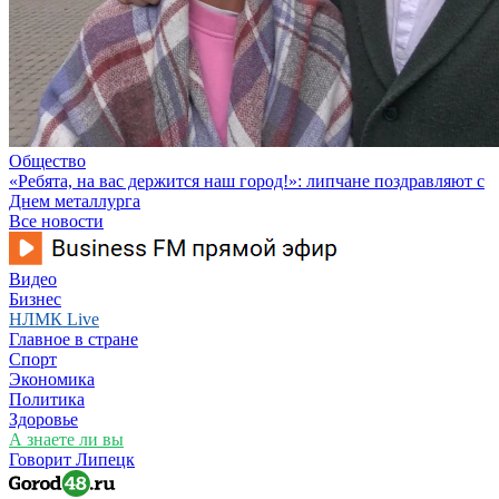
Общество
«Ребята, на вас держится наш город!»: липчане поздравляют с
Днем металлурга
Все новости
Видео
Бизнес
НЛМК Live
Главное в стране
Спорт
Экономика
Политика
Здоровье
А знаете ли вы
Говорит Липецк