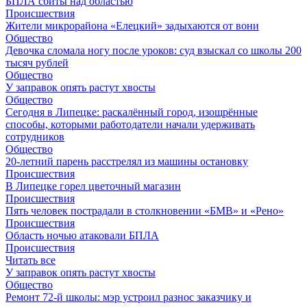
БПЛА сбиты над областью
Происшествия
Жители микрорайона «Елецкий» задыхаются от вони
Общество
Девочка сломала ногу после уроков: суд взыскал со школы 200
тысяч рублей
Общество
У заправок опять растут хвосты
Общество
Сегодня в Липецке: раскалённый город, изощрённые
способы, которыми работодатели начали удерживать
сотрудников
Общество
20-летний парень расстрелял из машины остановку
Происшествия
В Липецке горел цветочный магазин
Происшествия
Пять человек пострадали в столкновении «БМВ» и «Рено»
Происшествия
Область ночью атаковали БПЛА
Происшествия
Читать все
У заправок опять растут хвосты
Общество
Ремонт 72‑й школы: мэр устроил разнос заказчику и