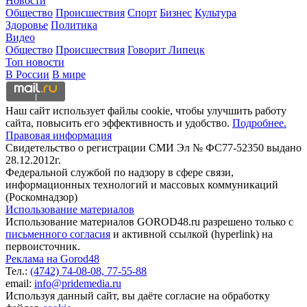
Новости
Общество
Происшествия
Спорт
Бизнес
Культура
Здоровье
Политика
Видео
Общество
Происшествия
Говорит Липецк
Топ новости
В России
В мире
Наш сайт использует файлы cookie, чтобы улучшить работу
сайта, повысить его эффективность и удобство.
Подробнее.
Правовая информация
Свидетельство о регистрации СМИ Эл № ФС77-52350 выдано
28.12.2012г.
Федеральной службой по надзору в сфере связи,
информационных технологий и массовых коммуникаций
(Роскомнадзор)
Использование материалов
Использование материалов GOROD48.ru разрешено только с
письменного согласия
и активной ссылкой (hyperlink) на
первоисточник.
Реклама на Gorod48
Тел.:
(4742) 74-08-08,
77-55-88
email:
info@pridemedia.ru
Используя данный сайт, вы даёте согласие на обработку