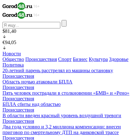
$81,40
€94,05
Новости
Общество
Происшествия
Спорт
Бизнес
Культура
Здоровье
Политика
20-летний парень расстрелял из машины остановку
Происшествия
Область ночью атаковали БПЛА
Происшествия
Пять человек пострадали в столкновении «БМВ» и «Рено»
Происшествия
БПЛА сбиты над областью
Происшествия
В области введен красный уровень воздушной тревоги
Происшествия
Два года условно и 3,2 миллиона компенсации: внесен
приговор по смертельному ДТП на данковской трассе
Происшествия