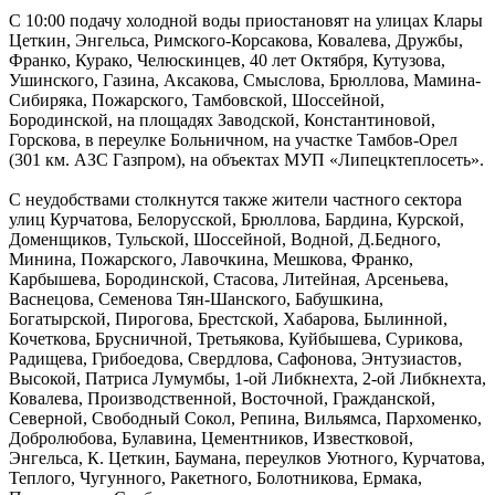
С 10:00 подачу холодной воды приостановят на улицах Клары
Цеткин, Энгельса, Римского-Корсакова, Ковалева, Дружбы,
Франко, Курако, Челюскинцев, 40 лет Октября, Кутузова,
Ушинского, Газина, Аксакова, Смыслова, Брюллова, Мамина-
Сибиряка, Пожарского, Тамбовской, Шоссейной,
Бородинской, на площадях Заводской, Константиновой,
Горскова, в переулке Больничном, на участке Тамбов-Орел
(301 км. АЗС Газпром), на объектах МУП «Липецктеплосеть».
С неудобствами столкнутся также жители частного сектора
улиц Курчатова, Белорусской, Брюллова, Бардина, Курской,
Доменщиков, Тульской, Шоссейной, Водной, Д.Бедного,
Минина, Пожарского, Лавочкина, Мешкова, Франко,
Карбышева, Бородинской, Стасова, Литейная, Арсеньева,
Васнецова, Семенова Тян-Шанского, Бабушкина,
Богатырской, Пирогова, Брестской, Хабарова, Былинной,
Кочеткова, Брусничной, Третьякова, Куйбышева, Сурикова,
Радищева, Грибоедова, Свердлова, Сафонова, Энтузиастов,
Высокой, Патриса Лумумбы, 1-ой Либкнехта, 2-ой Либкнехта,
Ковалева, Производственной, Восточной, Гражданской,
Северной, Свободный Сокол, Репина, Вильямса, Пархоменко,
Добролюбова, Булавина, Цементников, Известковой,
Энгельса, К. Цеткин, Баумана, переулков Уютного, Курчатова,
Теплого, Чугунного, Ракетного, Болотникова, Ермака,