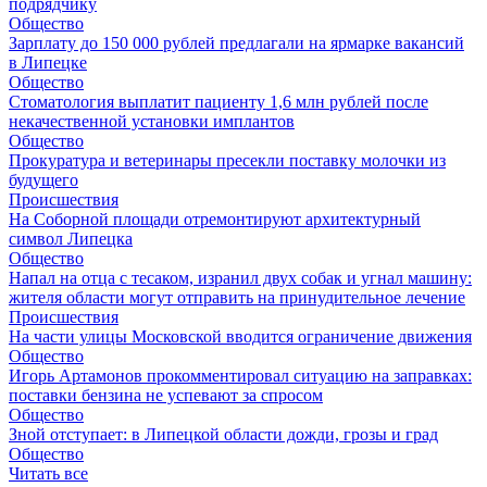
подрядчику
Общество
Зарплату до 150 000 рублей предлагали на ярмарке вакансий
в Липецке
Общество
Стоматология выплатит пациенту 1,6 млн рублей после
некачественной установки имплантов
Общество
Прокуратура и ветеринары пресекли поставку молочки из
будущего
Происшествия
На Соборной площади отремонтируют архитектурный
символ Липецка
Общество
Напал на отца с тесаком, изранил двух собак и угнал машину:
жителя области могут отправить на принудительное лечение
Происшествия
На части улицы Московской вводится ограничение движения
Общество
Игорь Артамонов прокомментировал ситуацию на заправках:
поставки бензина не успевают за спросом
Общество
Зной отступает: в Липецкой области дожди, грозы и град
Общество
Читать все