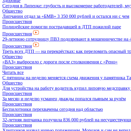
Здоровье
Сегодня в Липецке: грубость и высокомерие работодателей, му
Общество
Липчанин отдал за «БМВ» 3 350 000 рублей и остался ни с чем
Происшествия
Полицейские помогли пострадавшей в ДТП пожилой паре
Происшествия
29-летнюю сотрудницу ПВЗ подозревают в мошенничестве на 4
Происшествия
Треть всех ДТП — на перекрёстках: как переломить опасный т
Общество
«ВАЗ» выбросило с дороги после столкновения с «Рено»
Происшествия
Читать все
С пятницы на неделю меняется схема движения у памятника Т
Общество
Для устройства на работу водитель купил липовую медсправку
Происшествия
За месяц и неделю усманец дважды попался пьяным за рулём
Происшествия
Беспилотники перехвачены сегодня над областью
Происшествия
32-летняя липчанка получила 836 000 рублей на несуществующ
Происшествия
Хрипунков назвал ничью поражением, Морозов и сам не верил