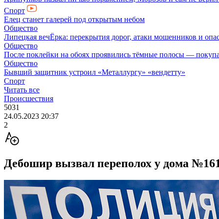
Спорт
Елец станет галерей под открытым небом
Общество
Липецкая вечЁрка: перекрытия дорог, атаки мошенников и оп
Общество
После поклейки на обоях проявились тёмные полосы — покупа
Общество
Бывший защитник устроил «Металлургу» «вендетту»
Спорт
Читать все
Происшествия
5031
24.05.2023 20:37
2
Дебошир вызвал переполох у дома №161