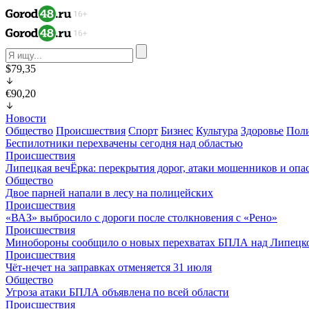
$79,35
€90,20
Новости
Общество
Происшествия
Спорт
Бизнес
Культура
Здоровье
Пол
Беспилотники перехвачены сегодня над областью
Происшествия
Липецкая вечЁрка: перекрытия дорог, атаки мошенников и оп
Общество
Двое парней напали в лесу на полицейских
Происшествия
«ВАЗ» выбросило с дороги после столкновения с «Рено»
Происшествия
Минобороны сообщило о новых перехватах БПЛА над Липецк
Происшествия
Чёт-нечет на заправках отменяется 31 июля
Общество
Угроза атаки БПЛА объявлена по всей области
Происшествия