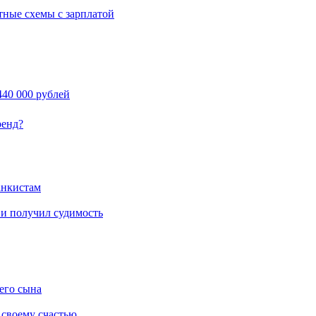
тные схемы с зарплатой
40 000 рублей
ренд?
анкистам
 и получил судимость
его сына
 своему счастью