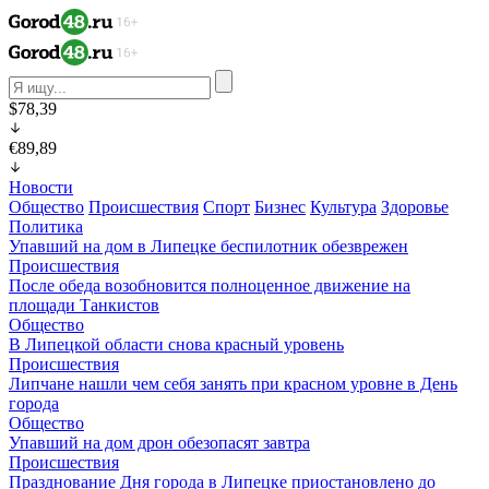
$78,39
€89,89
Новости
Общество
Происшествия
Спорт
Бизнес
Культура
Здоровье
Политика
Упавший на дом в Липецке беспилотник обезврежен
Происшествия
После обеда возобновится полноценное движение на
площади Танкистов
Общество
В Липецкой области снова красный уровень
Происшествия
Липчане нашли чем себя занять при красном уровне в День
города
Общество
Упавший на дом дрон обезопасят завтра
Происшествия
Празднование Дня города в Липецке приостановлено до