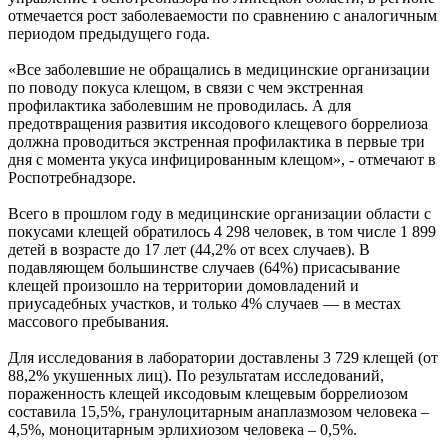
отмечается рост заболеваемости по сравнению с аналогичным
периодом предыдущего года.
«Все заболевшие не обращались в медицинские организации
по поводу покуса клещом, в связи с чем экстренная
профилактика заболевшим не проводилась. А для
предотвращения развития иксодового клещевого боррелиоза
должна проводиться экстренная профилактика в первые три
дня с момента укуса инфицированным клещом», - отмечают в
Роспотребнадзоре.
Всего в прошлом году в медицинские организации области с
покусами клещей обратилось 4 298 человек, в том числе 1 899
детей в возрасте до 17 лет (44,2% от всех случаев). В
подавляющем большинстве случаев (64%) присасывание
клещей произошло на территории домовладений и
приусадебных участков, и только 4% случаев — в местах
массового пребывания.
Для исследования в лаборатории доставлены 3 729 клещей (от
88,2% укушенных лиц). По результатам исследований,
пораженность клещей иксодовым клещевым боррелиозом
составила 15,5%, гранулоцитарным анаплазмозом человека –
4,5%, моноцитарным эрлихиозом человека – 0,5%.