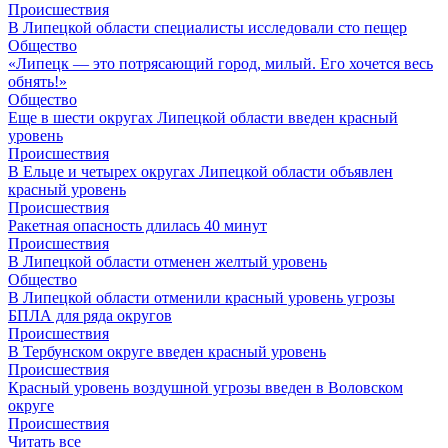
Происшествия
В Липецкой области специалисты исследовали сто пещер
Общество
«Липецк — это потрясающий город, милый. Его хочется весь
обнять!»
Общество
Еще в шести округах Липецкой области введен красный
уровень
Происшествия
В Ельце и четырех округах Липецкой области объявлен
красный уровень
Происшествия
Ракетная опасность длилась 40 минут
Происшествия
В Липецкой области отменен желтый уровень
Общество
В Липецкой области отменили красный уровень угрозы
БПЛА для ряда округов
Происшествия
В Тербунском округе введен красный уровень
Происшествия
Красный уровень воздушной угрозы введен в Воловском
округе
Происшествия
Читать все