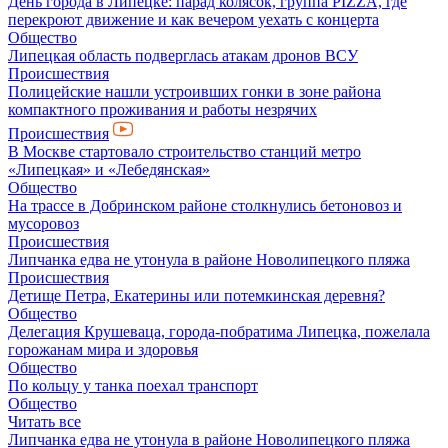
День города в Липецке: парад колясок, группа PIZZA, где
перекроют движение и как вечером уехать с концерта
Общество
Липецкая область подверглась атакам дронов ВСУ
Происшествия
Полицейские нашли устроивших гонки в зоне района
компактного проживания и работы незрячих
Происшествия
В Москве стартовало строительство станций метро
«Липецкая» и «Лебедянская»
Общество
На трассе в Добринском районе столкнулись бетоновоз и
мусоровоз
Происшествия
Липчанка едва не утонула в районе Новолипецкого пляжа
Происшествия
Детище Петра, Екатерины или потемкинская деревня?
Общество
Делегация Крушеваца, города-побратима Липецка, пожелала
горожанам мира и здоровья
Общество
По кольцу у танка поехал транспорт
Общество
Читать все
Липчанка едва не утонула в районе Новолипецкого пляжа