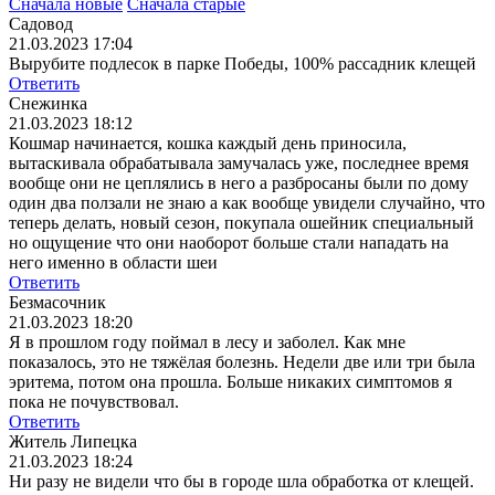
Сначала новые
Сначала старые
Садовод
21.03.2023 17:04
Вырубите подлесок в парке Победы, 100% рассадник клещей
Ответить
Снежинка
21.03.2023 18:12
Кошмар начинается, кошка каждый день приносила,
вытаскивала обрабатывала замучалась уже, последнее время
вообще они не цеплялись в него а разбросаны были по дому
один два ползали не знаю а как вообще увидели случайно, что
теперь делать, новый сезон, покупала ошейник специальный
но ощущение что они наоборот больше стали нападать на
него именно в области шеи
Ответить
Безмасочник
21.03.2023 18:20
Я в прошлом году поймал в лесу и заболел. Как мне
показалось, это не тяжёлая болезнь. Недели две или три была
эритема, потом она прошла. Больше никаких симптомов я
пока не почувствовал.
Ответить
Житель Липецка
21.03.2023 18:24
Ни разу не видели что бы в городе шла обработка от клещей.