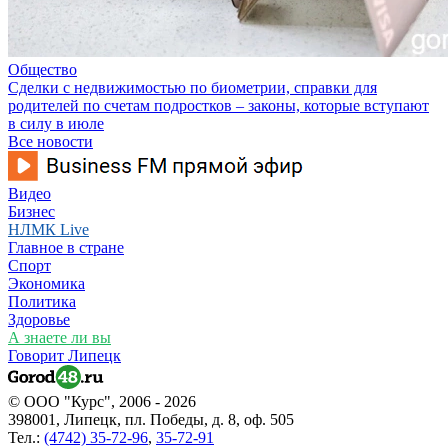
Общество
Сделки с недвижимостью по биометрии, справки для
родителей по счетам подростков – законы, которые вступают
в силу в июле
Все новости
Видео
Бизнес
НЛМК Live
Главное в стране
Спорт
Экономика
Политика
Здоровье
А знаете ли вы
Говорит Липецк
© ООО "Курс", 2006 - 2026
398001, Липецк, пл. Победы, д. 8, оф. 505
Тел.:
(4742) 35-72-96
,
35-72-91