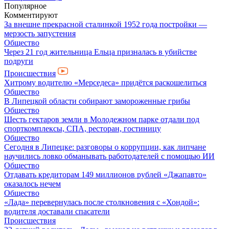
Популярное
Комментируют
За внешне прекрасной сталинкой 1952 года постройки —
мерзость запустения
Общество
Через 21 год жительница Ельца призналась в убийстве
подруги
Происшествия
Хитрому водителю «Мерседеса» придётся раскошелиться
Общество
В Липецкой области собирают замороженные грибы
Общество
Шесть гектаров земли в Молодежном парке отдали под
спорткомплексы, СПА, ресторан, гостиницу
Общество
Сегодня в Липецке: разговоры о коррупции, как липчане
научились ловко обманывать работодателей с помощью ИИ
Общество
Отдавать кредиторам 149 миллионов рублей «Джапавто»
оказалось нечем
Общество
«Лада» перевернулась после столкновения с «Хондой»:
водителя доставали спасатели
Происшествия