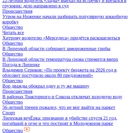
22-летний водитель «Лады» выехал на встречку и врезался в
грузовик: дело направлено в суд
Происшествия
Утром на Ниженке начали разбирать популярную хоккейную
коробку
Общество
Читать все
Хитрому водителю «Мерседеса» придётся раскошелиться
Общество
В Липецкой области собирают замороженные грибы
Общество
В Липецкой области температура снова стремится вверх
Погода в Липецке
Владимир Сериков: «По проекту бюджета на 2026 год в
облсовет поступило около 80 предложений»
Общество
Вор дважды обокрал одну и ту же машину
Происшествия
В районах Тракторного и Сокола отключат холодную воду
Общество
56-летний тренер пожалел, что не мог выйти на паркет
Спорт
Липецкая вечЁрка: признание в убийстве спустя 21 год,
погибший в огне и что построят в Молодежном парке
Общество