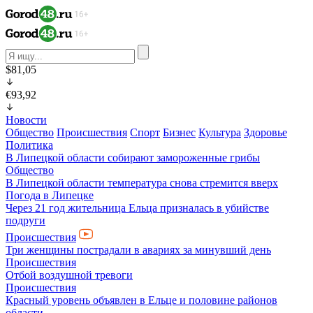
$81,05
€93,92
Новости
Общество
Происшествия
Спорт
Бизнес
Культура
Здоровье
Политика
В Липецкой области собирают замороженные грибы
Общество
В Липецкой области температура снова стремится вверх
Погода в Липецке
Через 21 год жительница Ельца призналась в убийстве
подруги
Происшествия
Три женщины пострадали в авариях за минувший день
Происшествия
Отбой воздушной тревоги
Происшествия
Красный уровень объявлен в Ельце и половине районов
области