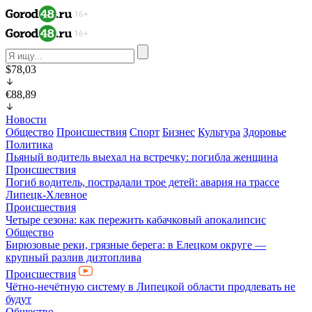
$78,03
€88,89
Новости
Общество
Происшествия
Спорт
Бизнес
Культура
Здоровье
Политика
Пьяный водитель выехал на встречку: погибла женщина
Происшествия
Погиб водитель, пострадали трое детей: авария на трассе
Липецк-Хлевное
Происшествия
Четыре сезона: как пережить кабачковый апокалипсис
Общество
Бирюзовые реки, грязные берега: в Елецком округе —
крупный разлив дизтоплива
Происшествия
Чётно-нечётную систему в Липецкой области продлевать не
будут
Общество