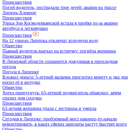
Происшествия
Погиб водитель, пострадали трое детей: авария на трассе
Липецк-Хлевное
Происшествия
Улица Зои Космодемьянской встала в пробке из-за аварии
автобуса и легковушки
Происшествия
На 12 улицах Липецка отключат холодную воду
Общество
Пьяный водитель выехал на встречку: погибла женщина
Происшествия
В Липецкой области сохранится дождливая и прохладная
погода
Погода в Липецке
Вложил деньги: 5-летний мальчик проглотил монету и два дня
носил её в желудке
Общество
Хотел припугнуть: 63-летний поджигатель объяснил, зачем
спалил дом соседки
Происшествия
63-летняя женщина упала с лестницы и умерла
Происшествия
Сегодня в Липецке: проблемный мост наконец-то начали
ремонтировать, в каких сферах зарплаты растут быстрее всего
Общество