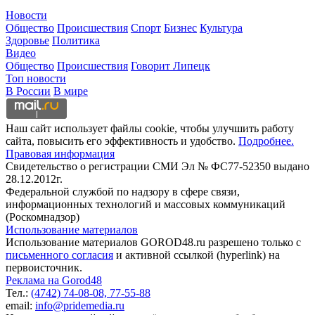
Новости
Общество
Происшествия
Спорт
Бизнес
Культура
Здоровье
Политика
Видео
Общество
Происшествия
Говорит Липецк
Топ новости
В России
В мире
Наш сайт использует файлы cookie, чтобы улучшить работу
сайта, повысить его эффективность и удобство.
Подробнее.
Правовая информация
Свидетельство о регистрации СМИ Эл № ФС77-52350 выдано
28.12.2012г.
Федеральной службой по надзору в сфере связи,
информационных технологий и массовых коммуникаций
(Роскомнадзор)
Использование материалов
Использование материалов GOROD48.ru разрешено только с
письменного согласия
и активной ссылкой (hyperlink) на
первоисточник.
Реклама на Gorod48
Тел.:
(4742) 74-08-08,
77-55-88
email:
info@pridemedia.ru