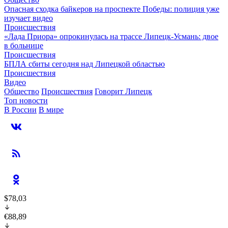
Опасная сходка байкеров на проспекте Победы: полиция уже
изучает видео
Происшествия
«Лада Приора» опрокинулась на трассе Липецк-Усмань: двое
в больнице
Происшествия
БПЛА сбиты сегодня над Липецкой областью
Происшествия
Видео
Общество
Происшествия
Говорит Липецк
Топ новости
В России
В мире
$78,03
€88,89