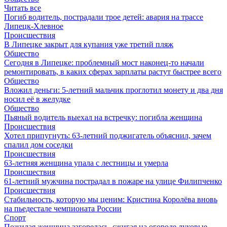
Читать все
Погиб водитель, пострадали трое детей: авария на трассе
Липецк-Хлевное
Происшествия
В Липецке закрыт для купания уже третий пляж
Общество
Сегодня в Липецке: проблемный мост наконец-то начали
ремонтировать, в каких сферах зарплаты растут быстрее всего
Общество
Вложил деньги: 5-летний мальчик проглотил монету и два дня
носил её в желудке
Общество
Пьяный водитель выехал на встречку: погибла женщина
Происшествия
Хотел припугнуть: 63-летний поджигатель объяснил, зачем
спалил дом соседки
Происшествия
63-летняя женщина упала с лестницы и умерла
Происшествия
61-летний мужчина пострадал в пожаре на улице Филипченко
Происшествия
Стабильность, которую мы ценим: Кристина Королёва вновь
на пьедестале чемпионата России
Спорт
Пожилая женщина загорелась, сжигая на огороде луковые