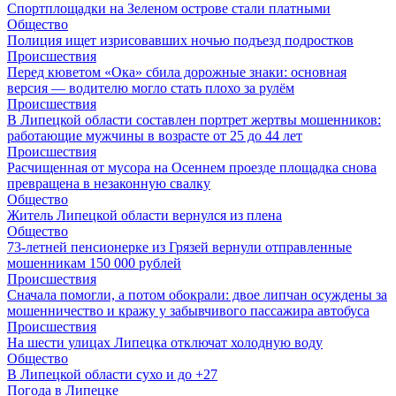
Спортплощадки на Зеленом острове стали платными
Общество
Полиция ищет изрисовавших ночью подъезд подростков
Происшествия
Перед кюветом «Ока» сбила дорожные знаки: основная
версия — водителю могло стать плохо за рулём
Происшествия
В Липецкой области составлен портрет жертвы мошенников:
работающие мужчины в возрасте от 25 до 44 лет
Происшествия
Расчищенная от мусора на Осеннем проезде площадка снова
превращена в незаконную свалку
Общество
Житель Липецкой области вернулся из плена
Общество
73-летней пенсионерке из Грязей вернули отправленные
мошенникам 150 000 рублей
Происшествия
Сначала помогли, а потом обокрали: двое липчан осуждены за
мошенничество и кражу у забывчивого пассажира автобуса
Происшествия
На шести улицах Липецка отключат холодную воду
Общество
В Липецкой области сухо и до +27
Погода в Липецке