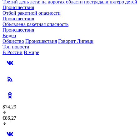
Третий день лета: на дорогах области пострадали пятеро детей
Происшествия
Отбой ракетной опасности
Происшествия
Объявлена ракетная опасность
Происшествия
Видео
Общество
Происшествия
Говорит Липецк
Топ новости
В России
В мире
$74,29
€86,27