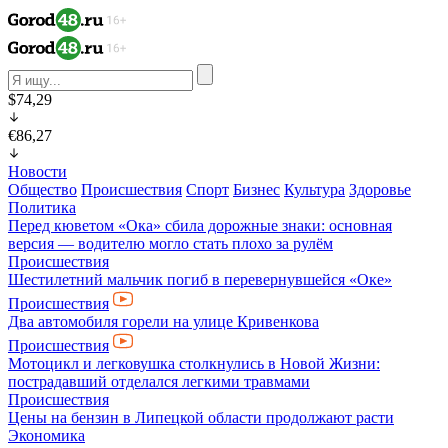
$74,29
€86,27
Новости
Общество
Происшествия
Спорт
Бизнес
Культура
Здоровье
Политика
Перед кюветом «Ока» сбила дорожные знаки: основная
версия — водителю могло стать плохо за рулём
Происшествия
Шестилетний мальчик погиб в перевернувшейся «Оке»
Происшествия
Два автомобиля горели на улице Кривенкова
Происшествия
Мотоцикл и легковушка столкнулись в Новой Жизни:
пострадавший отделался легкими травмами
Происшествия
Цены на бензин в Липецкой области продолжают расти
Экономика