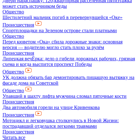
Двери нараспашку: 120-квартирная расселенная пятиэтажка
может стать источником беды
Общество
Шестилетний мальчик погиб в перевернувшейся «Оке»
Происшествия
Спортплощадки на Зеленом острове стали платными
Общество
Перед кюветом «Ока» сбила дорожные знаки: основная
версия — водителю могло стать плохо за рулём
Происшествия
Липецкая вечЁрка: дело о гибели дорожных рабочих, грязная
схема и когда выспится проспект Победы
Общество
УК должна обязать бар демонтировать пищащую вытяжку на
фасаде дома на Советской
Общество
Упавший в шахту лифта мужчина сломал пяточные кости
Происшествия
Два автомобиля горели на улице Кривенкова
Происшествия
Мотоцикл и легковушка столкнулись в Новой Жизни:
пострадавший отделался легкими травмами
Происшествия
Читать все