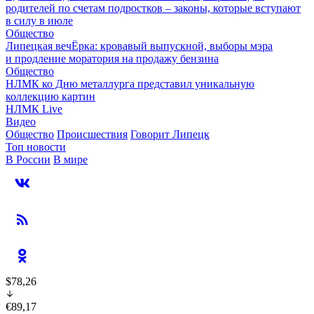
родителей по счетам подростков – законы, которые вступают
в силу в июле
Общество
Липецкая вечЁрка: кровавый выпускной, выборы мэра
и продление моратория на продажу бензина
Общество
НЛМК ко Дню металлурга представил уникальную
коллекцию картин
НЛМК Live
Видео
Общество
Происшествия
Говорит Липецк
Топ новости
В России
В мире
$78,26
€89,17