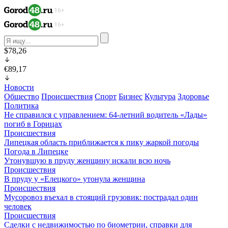
$78,26
€89,17
Новости
Общество
Происшествия
Спорт
Бизнес
Культура
Здоровье
Политика
Не справился с управлением: 64-летний водитель «Лады»
погиб в Горицах
Происшествия
Липецкая область приближается к пику жаркой погоды
Погода в Липецке
Утонувшую в пруду женщину искали всю ночь
Происшествия
В пруду у «Елецкого» утонула женщина
Происшествия
Мусоровоз въехал в стоящий грузовик: пострадал один
человек
Происшествия
Сделки с недвижимостью по биометрии, справки для