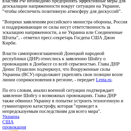
властям РФ необходимо предпринять эффективные меры для
деэскалации напряженности вокруг ситуации на Украине,
"чтобы обеспечить позитивную атмосферу для дискуссий".
"Вопреки заявлениям российского министра обороны, Россия
и поддерживающие ее силы несут ответственность за
эскалацию напряженности, а не Украина или Соединенные
Штаты", - отметил пресс-секретарь Госдепа США Джон
Кирби.
Власти самопровозглашенной Донецкой народной
республики (ДНР) отнеслись к заявлению Шойгу о
провокациях в Донбассе со всей серьезностью. Глава ДНР
Денис Пушилин подчеркнул, что Вооруженные силы
Украины (ВСУ) продолжают укреплять свои позиции возле
линии соприкосновения в регионе, - передает
Lenta.ru
.
По его словам, анализ военной ситуации подтверждает
заявление Шойгу о возможных провокациях. Глава ДНР
также обвинил Украину в попытке устроить техногенную и
гуманитарную катастрофу, которая "приведет к
непредсказуемым последствиям для всего мира".
Украина
США
провокация