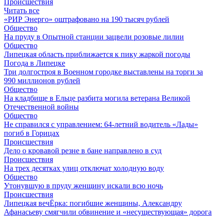
Происшествия
Читать все
«РИР Энерго» оштрафовано на 190 тысяч рублей
Общество
На пруду в Опытной станции зацвели розовые лилии
Общество
Липецкая область приближается к пику жаркой погоды
Погода в Липецке
Три долгостроя в Военном городке выставлены на торги за
990 миллионов рублей
Общество
На кладбище в Ельце разбита могила ветерана Великой
Отечественной войны
Общество
Не справился с управлением: 64-летний водитель «Лады»
погиб в Горицах
Происшествия
Дело о кровавой резне в бане направлено в суд
Происшествия
На трех десятках улиц отключат холодную воду
Общество
Утонувшую в пруду женщину искали всю ночь
Происшествия
Липецкая вечЁрка: погибшие женщины, Александру
Афанасьеву смягчили обвинение и «несуществующая» дорога