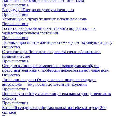
Пациентка больницы выпала с шестого этажа
Происшествия
В пруду у «Елецкого» утонула женщина
Происшествия
Утонувшую в пруду женщину искали всю ночь
Происшествия
Госпитализированный с выпускного подросток — в
удовлетворительном состоянии
Происшествия
Дачники просят отремонтировать «несуществующую» дорогу
Общество
С экс-спикера Липецкого горсовета сняли обвинение в
мошенничестве
Происшествия
Сегодня в Липецке: изменения в маршрутах автобусов,
представители каких профессий перерабатывают чаще всех
Общество
Липчанин выдал себя за учителя и получил скидку в
автосалоне — ему грозит до шести лет колонии
Происшествия
Пропавшую собаку жительница села нашла у родственников
соседки
Происшествия
Бывший гендиректор фирмы выплатил себе к отпуску 200
окладов