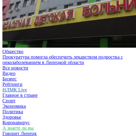
Общество
Прокуратура помогла обеспечить лекарством подростка с
онкозаболеванием в Липецкой области
Все новости
Видео
Бизнес
Рейтинги
НЛМК Live
Главное в стране
Спорт
Экономика
Политика
Здоровье
Коронавирус
А знаете ли вы
Говорит Липецк