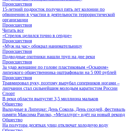
Происшествия
15-летний подросток получил пять лет колонии по
обвинению в участии в деятельности террористической
организации
Происшествия
Читать все
«Стрелок целился точно в сердце»
Происшествия
«Муж на час» обокрал нанимательницу
Происшествия
Подводные охотники нашли труп на дне реки
Происшествия
За удар женщине по голове пластиковым «Оскаром»
липецкого общественника оштрафовали на 5 000 рублей
Происшествия
Травмировал руку, поэтому вырубал соперников ногами –
липчанин стал сильнейшим молодым каратистом России
Спорт
В реки области выпустят 3,5 миллиона мальков
Общество
Выходные в Липецке: День Сокола, День соседей, фестиваль
памяти Максима Раилко, «Металлург» идёт на новый рекорд
Общество
На полутора десятках улиц отключат холодную воду
Общество