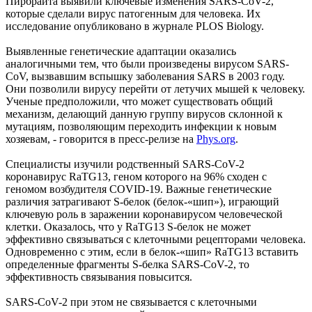
Пирбрайта выявили ключевые изменения SARS-CoV-2,
которые сделали вирус патогенным для человека. Их
исследование опубликовано в журнале PLOS Biology.
Выявленные генетические адаптации оказались
аналогичными тем, что были произведены вирусом SARS-
CoV, вызвавшим вспышку заболевания SARS в 2003 году.
Они позволили вирусу перейти от летучих мышей к человеку.
Ученые предположили, что может существовать общий
механизм, делающий данную группу вирусов склонной к
мутациям, позволяющим переходить инфекции к новым
хозяевам, - говорится в пресс-релизе на
Phys.org
.
Специалисты изучили родственный SARS-CoV-2
коронавирус RaTG13, геном которого на 96% сходен с
геномом возбудителя COVID-19. Важные генетические
различия затрагивают S-белок (белок-«шип»), играющий
ключевую роль в заражении коронавирусом человеческой
клетки. Оказалось, что у RaTG13 S-белок не может
эффективно связываться с клеточными рецепторами человека.
Одновременно с этим, если в белок-«шип» RaTG13 вставить
определенные фрагменты S-белка SARS-CoV-2, то
эффективность связывания повысится.
SARS-CoV-2 при этом не связывается с клеточными