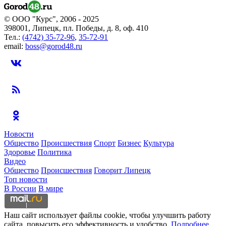
© ООО "Курс", 2006 - 2025
398001, Липецк, пл. Победы, д. 8, оф. 410
Тел.:
(4742) 35-72-96
,
35-72-91
email:
boss@gorod48.ru
Новости
Общество
Происшествия
Спорт
Бизнес
Культура
Здоровье
Политика
Видео
Общество
Происшествия
Говорит Липецк
Топ новости
В России
В мире
Наш сайт использует файлы cookie, чтобы улучшить работу
сайта, повысить его эффективность и удобство.
Подробнее.