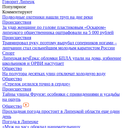
Говорит Липецк
Популярное
Комментируют
Подводные охотники нашли труп на дне реки
Происшествия
За удар женщине по голове пластиковым «Оскаром»
липецкого общественника оштрафовали на 5 000 рублей
Происшествия
Травмировал руку, поэтому вырубал соперников ногами –
липчанин стал сильнейшим молодым каратистом России
Спорт
Липецкая вечЁрка: обломки БПЛА упали на дома, избиение
школьников и ОРВИ наступает
Общество
На полутора десятках улиц отключат холодную воду
Общество
«Стрелок целился точно в сердце»
Происшествия
Тайны улицы Фрунзе: особняки с привидениями и усадьбы
на ощупь
Общество
Прохладная погода простоит в Липецкой области еще один
день
Погода в Липецке
«Муж на час» обокрал нанимательницу