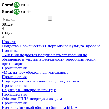
$81,29
€94,77
Новости
Общество
Происшествия
Спорт
Бизнес
Культура
Здоровье
Политика
15-летний подросток получил пять лет колонии по
обвинению в участии в деятельности террористической
организации
Происшествия
«Муж на час» обокрал нанимательницу
Происшествия
Подводные охотники нашли труп на дне реки
Происшествия
На улице в Липецке нашли труп
Происшествия
Обломки БПЛА повредили два дома
Происшествия
Ночью в Липецкой области сбиты два БПЛА