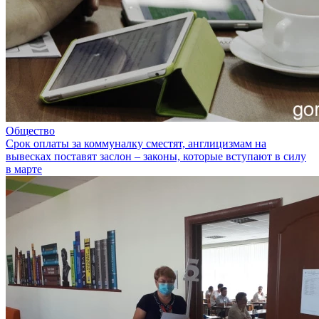
Общество
Срок оплаты за коммуналку сместят, англицизмам на
вывесках поставят заслон – законы, которые вступают в силу
в марте