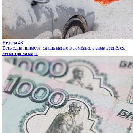
Неделя 48
Есть одна примета: сдашь манто в ломбард, а зима вернётся,
несмотря на март