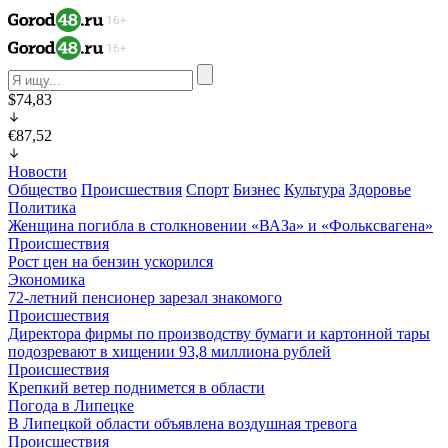
$74,83
€87,52
Новости
Общество
Происшествия
Спорт
Бизнес
Культура
Здоровье
Политика
Женщина погибла в столкновении «ВАЗа» и «Фольксвагена»
Происшествия
Рост цен на бензин ускорился
Экономика
72-летний пенсионер зарезал знакомого
Происшествия
Директора фирмы по производству бумаги и картонной тары
подозревают в хищении 93,8 миллиона рублей
Происшествия
Крепкий ветер поднимется в области
Погода в Липецке
В Липецкой области объявлена воздушная тревога
Происшествия