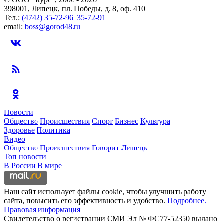
398001, Липецк, пл. Победы, д. 8, оф. 410
Тел.:
(4742) 35-72-96
,
35-72-91
email:
boss@gorod48.ru
Новости
Общество
Происшествия
Спорт
Бизнес
Культура
Здоровье
Политика
Видео
Общество
Происшествия
Говорит Липецк
Топ новости
В России
В мире
Наш сайт использует файлы cookie, чтобы улучшить работу
сайта, повысить его эффективность и удобство.
Подробнее.
Правовая информация
Свидетельство о регистрации СМИ Эл № ФС77-52350 выдано