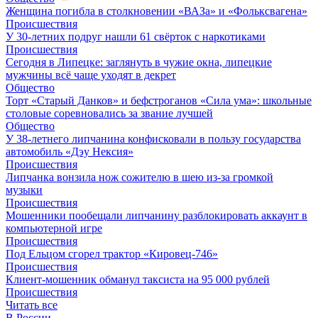
Женщина погибла в столкновении «ВАЗа» и «Фольксвагена»
Происшествия
У 30-летних подруг нашли 61 свёрток с наркотиками
Происшествия
Сегодня в Липецке: заглянуть в чужие окна, липецкие
мужчины всё чаще уходят в декрет
Общество
Торт «Старый Данков» и бефстроганов «Сила ума»: школьные
столовые соревновались за звание лучшей
Общество
У 38-летнего липчанина конфисковали в пользу государства
автомобиль «Дэу Нексия»
Происшествия
Липчанка вонзила нож сожителю в шею из-за громкой
музыки
Происшествия
Мошенники пообещали липчанину разблокировать аккаунт в
компьютерной игре
Происшествия
Под Ельцом сгорел трактор «Кировец-746»
Происшествия
Клиент-мошенник обманул таксиста на 95 000 рублей
Происшествия
Читать все
В России