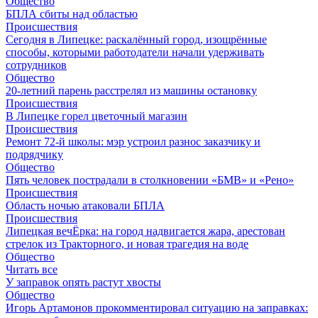
Общество
БПЛА сбиты над областью
Происшествия
Сегодня в Липецке: раскалённый город, изощрённые
способы, которыми работодатели начали удерживать
сотрудников
Общество
20-летний парень расстрелял из машины остановку
Происшествия
В Липецке горел цветочный магазин
Происшествия
Ремонт 72‑й школы: мэр устроил разнос заказчику и
подрядчику
Общество
Пять человек пострадали в столкновении «БМВ» и «Рено»
Происшествия
Область ночью атаковали БПЛА
Происшествия
Липецкая вечЁрка: на город надвигается жара, арестован
стрелок из Тракторного, и новая трагедия на воде
Общество
Читать все
У заправок опять растут хвосты
Общество
Игорь Артамонов прокомментировал ситуацию на заправках: