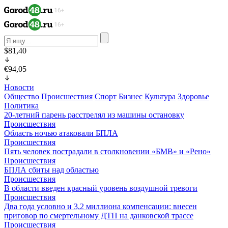
$81,40
€94,05
Новости
Общество
Происшествия
Спорт
Бизнес
Культура
Здоровье
Политика
20-летний парень расстрелял из машины остановку
Происшествия
Область ночью атаковали БПЛА
Происшествия
Пять человек пострадали в столкновении «БМВ» и «Рено»
Происшествия
БПЛА сбиты над областью
Происшествия
В области введен красный уровень воздушной тревоги
Происшествия
Два года условно и 3,2 миллиона компенсации: внесен
приговор по смертельному ДТП на данковской трассе
Происшествия