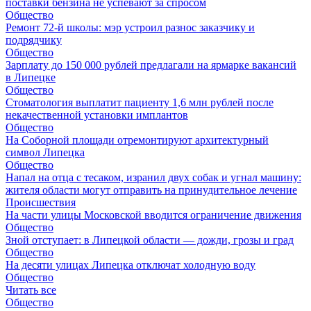
поставки бензина не успевают за спросом
Общество
Ремонт 72‑й школы: мэр устроил разнос заказчику и
подрядчику
Общество
Зарплату до 150 000 рублей предлагали на ярмарке вакансий
в Липецке
Общество
Стоматология выплатит пациенту 1,6 млн рублей после
некачественной установки имплантов
Общество
На Соборной площади отремонтируют архитектурный
символ Липецка
Общество
Напал на отца с тесаком, изранил двух собак и угнал машину:
жителя области могут отправить на принудительное лечение
Происшествия
На части улицы Московской вводится ограничение движения
Общество
Зной отступает: в Липецкой области — дожди, грозы и град
Общество
На десяти улицах Липецка отключат холодную воду
Общество
Читать все
Общество