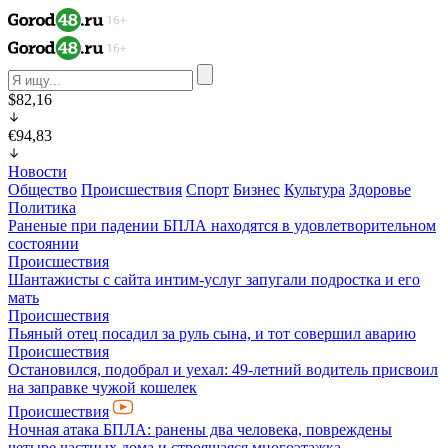
$82,16
€94,83
Новости
Общество
Происшествия
Спорт
Бизнес
Культура
Здоровье
Политика
Раненые при падении БПЛА находятся в удовлетворительном
состоянии
Происшествия
Шантажисты с сайта интим-услуг запугали подростка и его
мать
Происшествия
Пьяный отец посадил за руль сына, и тот совершил аварию
Происшествия
Остановился, подобрал и уехал: 49-летний водитель присвоил
на заправке чужой кошелек
Происшествия
Ночная атака БПЛА: ранены два человека, повреждены
четыре частных дома и строящаяся многоэтажка