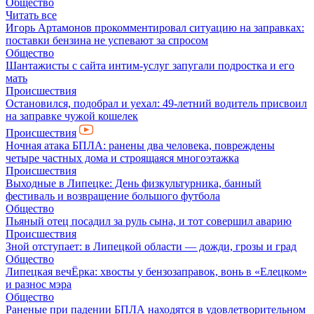
Общество
Читать все
Игорь Артамонов прокомментировал ситуацию на заправках:
поставки бензина не успевают за спросом
Общество
Шантажисты с сайта интим-услуг запугали подростка и его
мать
Происшествия
Остановился, подобрал и уехал: 49-летний водитель присвоил
на заправке чужой кошелек
Происшествия
Ночная атака БПЛА: ранены два человека, повреждены
четыре частных дома и строящаяся многоэтажка
Происшествия
Выходные в Липецке: День физкультурника, банный
фестиваль и возвращение большого футбола
Общество
Пьяный отец посадил за руль сына, и тот совершил аварию
Происшествия
Зной отступает: в Липецкой области — дожди, грозы и град
Общество
Липецкая вечЁрка: хвосты у бензозаправок, вонь в «Елецком»
и разнос мэра
Общество
Раненые при падении БПЛА находятся в удовлетворительном