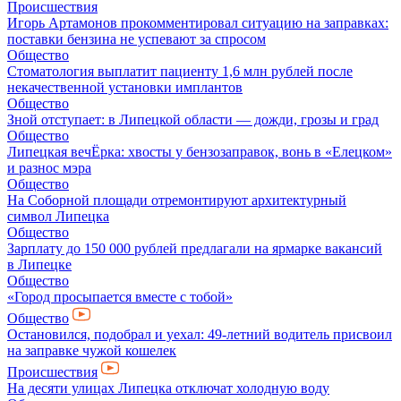
Происшествия
Игорь Артамонов прокомментировал ситуацию на заправках:
поставки бензина не успевают за спросом
Общество
Стоматология выплатит пациенту 1,6 млн рублей после
некачественной установки имплантов
Общество
Зной отступает: в Липецкой области — дожди, грозы и град
Общество
Липецкая вечЁрка: хвосты у бензозаправок, вонь в «Елецком»
и разнос мэра
Общество
На Соборной площади отремонтируют архитектурный
символ Липецка
Общество
Зарплату до 150 000 рублей предлагали на ярмарке вакансий
в Липецке
Общество
«Город просыпается вместе с тобой»
Общество
Остановился, подобрал и уехал: 49-летний водитель присвоил
на заправке чужой кошелек
Происшествия
На десяти улицах Липецка отключат холодную воду