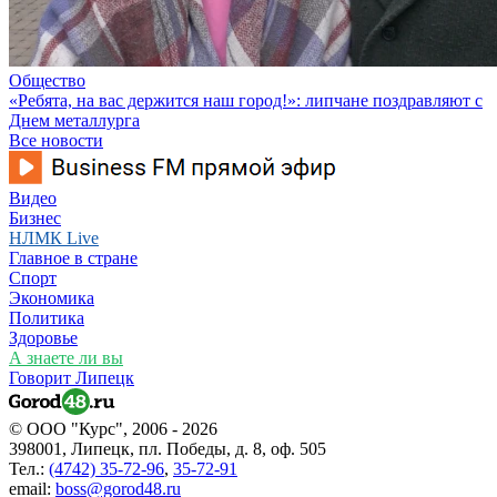
Общество
«Ребята, на вас держится наш город!»: липчане поздравляют с
Днем металлурга
Все новости
Видео
Бизнес
НЛМК Live
Главное в стране
Спорт
Экономика
Политика
Здоровье
А знаете ли вы
Говорит Липецк
© ООО "Курс", 2006 - 2026
398001, Липецк, пл. Победы, д. 8, оф. 505
Тел.:
(4742) 35-72-96
,
35-72-91
email:
boss@gorod48.ru