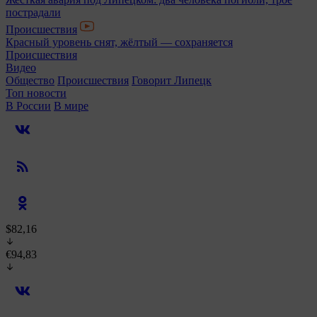
пострадали
Происшествия
Красный уровень снят, жёлтый — сохраняется
Происшествия
Видео
Общество
Происшествия
Говорит Липецк
Топ новости
В России
В мире
$82,16
€94,83