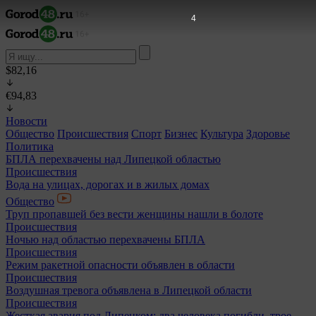
2
$82,16
€94,83
Новости
Общество
Происшествия
Спорт
Бизнес
Культура
Здоровье
Политика
БПЛА перехвачены над Липецкой областью
Происшествия
Вода на улицах, дорогах и в жилых домах
Общество
Труп пропавшей без вести женщины нашли в болоте
Происшествия
Ночью над областью перехвачены БПЛА
Происшествия
Режим ракетной опасности объявлен в области
Происшествия
Воздушная тревога объявлена в Липецкой области
Происшествия
Жесткая авария под Липецком: два человека погибли, трое