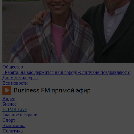
Общество
«Ребята, на вас держится наш город!»: липчане поздравляют с
Днем металлурга
Все новости
Видео
Бизнес
НЛМК Live
Главное в стране
Спорт
Экономика
Политика