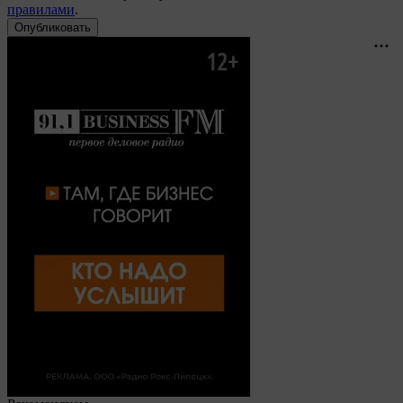
правилами
.