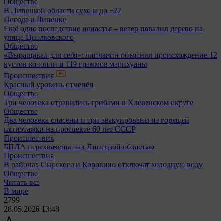
Общество
В Липецкой области сухо и до +27
Погода в Липецке
Ещё одно последствие ненастья – ветер повалил дерево на
улице Циолковского
Общество
«Выращивал для себя»: липчанин объяснил происхождение 12
кустов конопли и 119 граммов марихуаны
Происшествия
Красный уровень отменён
Общество
Три человека отравились грибами в Хлевенском округе
Общество
Два человека спасены и три эвакуированы из горящей
пятиэтажки на проспекте 60 лет СССР
Происшествия
БПЛА перехвачены над Липецкой областью
Происшествия
В районах Сырского и Коровино отключат холодную воду
Общество
Читать все
В мире
2799
28.05.2026 13:48