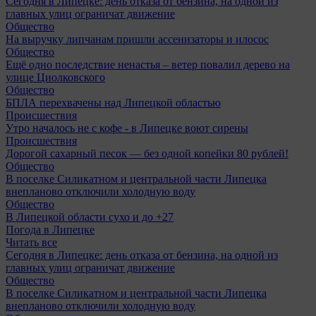
Сегодня в Липецке: день отказа от бензина, на одной из
главных улиц ограничат движение
Общество
На выручку липчанам пришли ассенизаторы и илосос
Общество
Ещё одно последствие ненастья – ветер повалил дерево на
улице Циолковского
Общество
БПЛА перехвачены над Липецкой областью
Происшествия
Утро началось не с кофе - в Липецке воют сирены
Происшествия
Дорогой сахарный песок — без одной копейки 80 рублей!
Общество
В поселке Силикатном и центральной части Липецка
внепланово отключили холодную воду
Общество
В Липецкой области сухо и до +27
Погода в Липецке
Читать все
Сегодня в Липецке: день отказа от бензина, на одной из
главных улиц ограничат движение
Общество
В поселке Силикатном и центральной части Липецка
внепланово отключили холодную воду