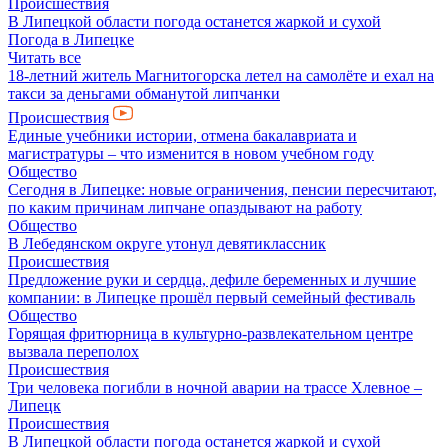
Происшествия
В Липецкой области погода останется жаркой и сухой
Погода в Липецке
Читать все
18-летний житель Магнитогорска летел на самолёте и ехал на
такси за деньгами обманутой липчанки
Происшествия
Единые учебники истории, отмена бакалавриата и
магистратуры – что изменится в новом учебном году
Общество
Сегодня в Липецке: новые ограничения, пенсии пересчитают,
по каким причинам липчане опаздывают на работу
Общество
В Лебедянском округе утонул девятиклассник
Происшествия
Предложение руки и сердца, дефиле беременных и лучшие
компании: в Липецке прошёл первый семейный фестиваль
Общество
Горящая фритюрница в культурно-развлекательном центре
вызвала переполох
Происшествия
Три человека погибли в ночной аварии на трассе Хлевное –
Липецк
Происшествия
В Липецкой области погода останется жаркой и сухой