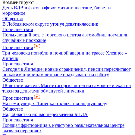
Комментируют
День ВДВ в фотографиях: митинг, шествие, бювет и
мороженое
Общество
В Лебедянском округе утонул девятиклассник
Происшествия
Полыхающий возле торгового центра автомобиль потушили
случайные прохожие
Происшествия
Три человека погибли в ночной аварии на трассе Хлевное –
Липецк
Происшествия
Сегодня в Липецке: новые ограничения, пенсии пересчитают,
по каким причинам липчане опаздывают на работу
Общество
18-летний житель Магнитогорска летел на самолёте и ехал на
такси за деньгами обманутой липчанки
Происшествия
На семи улицах Липецка отключат холодную воду
Общество
Над областью ночью перехвачены БПЛА
Происшествия
Горящая фритюрница в культурно-развлекательном центре
вызвала переполох