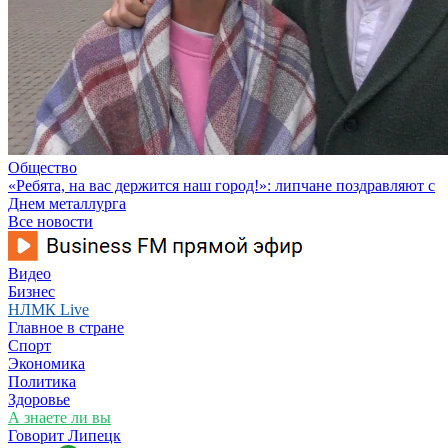
Общество
«Ребята, на вас держится наш город!»: липчане поздравляют с
Днем металлурга
Все новости
Видео
Бизнес
НЛМК Live
Главное в стране
Спорт
Экономика
Политика
Здоровье
А знаете ли вы
Говорит Липецк