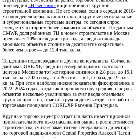
подтвердил
«Известиям»
вице-президент крупной
строительной компании. По его словам, если в середине 2010-
х годов девелоперы активно строили крупные региональные
и субрегиональные торговые центры, то сегодня спрос
смещается в сторону более компактных объектов. По данным
CMWP, доля районных ТЦ в новом строительстве в Москве
превышает 70% последние три года, а средняя площадь
вводимого объекта в столице за десятилетие сократилась
более чем втрое — до 12,4 тыс. кв. м.
Тенденцию подтверждают и другие консультанты. Согласно
данным CORE.XP, средний размер вводимого торгового
центра в Москве за тот же период снизился в 2,8 раза, до 15,1
тыс. кв. м в 2025 году, а по России — в 1,75 раза, до 19 тыс.
кв. м. При этом наиболее низкие показатели фиксировались в
2022–2024 годах, тогда как в прошлом году средняя площадь
объектов несколько увеличилась за счет ввода отдельных
крупных проектов, отметила руководитель отдела по работе с
торговыми площадями CORE.XP Евгения Прилуцкая.
Крупные торговые центры утратили часть инвестиционной
привлекательности из-за насыщения рынка и роста стоимости
строительства, считает заместитель генерального директора
по торговой недвижимости Central Properties Алексей Чагин.