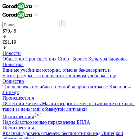
$79,46
€91,19
Новости
Общество
Происшествия
Спорт
Бизнес
Культура
Здоровье
Политика
Единые учебники истории, отмена бакалавриата и
магистратуры – что изменится в новом учебном году
Общество
Три человека погибли в ночной аварии на трассе Хлевное –
Липецк
Происшествия
18-летний житель Магнитогорска летел на самолёте и ехал на
такси за деньгами обманутой липчанки
Происшествия
Над областью ночью перехвачены БПЛА
Происшествия
Красный уровень отменён: беспилотники над Липецкой
областью сбиты