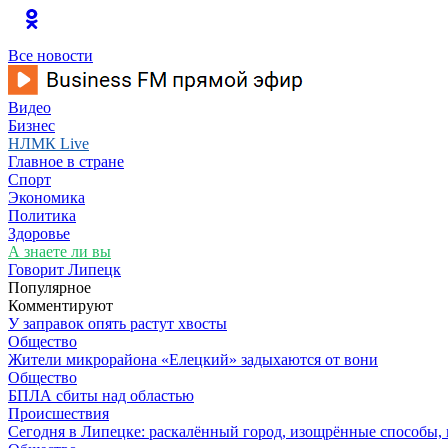
Все новости
Видео
Бизнес
НЛМК Live
Главное в стране
Спорт
Экономика
Политика
Здоровье
А знаете ли вы
Говорит Липецк
Популярное
Комментируют
У заправок опять растут хвосты
Общество
Жители микрорайона «Елецкий» задыхаются от вони
Общество
БПЛА сбиты над областью
Происшествия
Сегодня в Липецке: раскалённый город, изощрённые способы, 