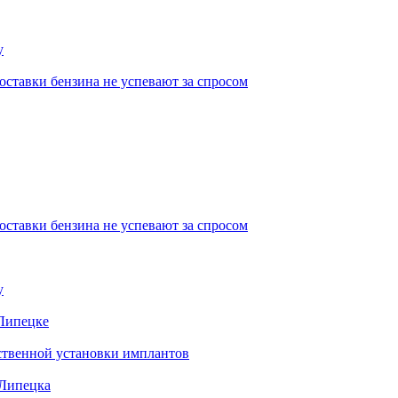
у
ставки бензина не успевают за спросом
ставки бензина не успевают за спросом
у
 Липецке
ественной установки имплантов
 Липецка