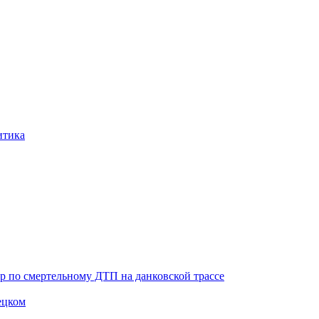
итика
ор по смертельному ДТП на данковской трассе
ецком