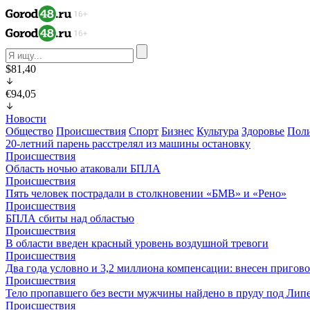
$81,40
€94,05
Новости
Общество
Происшествия
Спорт
Бизнес
Культура
Здоровье
Пол
20-летний парень расстрелял из машины остановку
Происшествия
Область ночью атаковали БПЛА
Происшествия
Пять человек пострадали в столкновении «БМВ» и «Рено»
Происшествия
БПЛА сбиты над областью
Происшествия
В области введен красный уровень воздушной тревоги
Происшествия
Два года условно и 3,2 миллиона компенсации: внесен пригов
Происшествия
Тело пропавшего без вести мужчины найдено в пруду под Лип
Происшествия