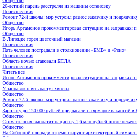
Общество
20-летний парень расстрелял из машины остановку
Происшествия
Ремонт 72‑й школы: мэр устроил разнос заказчику и подрядчик
Общество
Игорь Артамонов прокомментировал ситуацию на заправках: по
Общество
В Липецке горел цветочный магазин
Происшествия
Пять человек пострадали в столкновении «БМВ» и «Рено»
Происшествия
Область ночью атаковали БПЛА
Происшествия
Читать все
Игорь Артамонов прокомментировал ситуацию на заправках: по
Общество
У заправок опять растут хвосты
Общество
Ремонт 72‑й школы: мэр устроил разнос заказчику и подрядчик
Общество
Зарплату до 150 000 рублей предлагали на ярмарке вакансий в
Общество
Стоматология выплатит пациенту 1,6 млн рублей после некач
Общество
На Соборной площади отремонтируют архитектурный символ