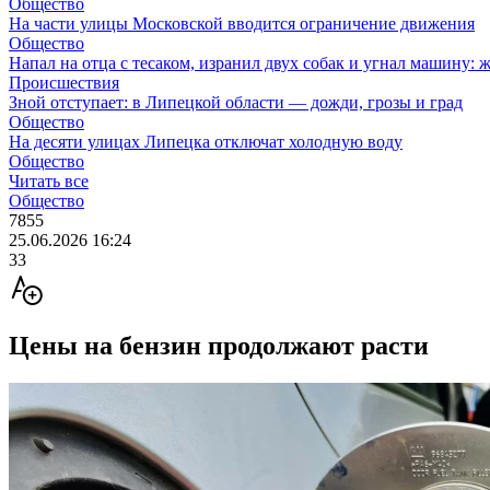
Общество
На части улицы Московской вводится ограничение движения
Общество
Напал на отца с тесаком, изранил двух собак и угнал машину: 
Происшествия
Зной отступает: в Липецкой области — дожди, грозы и град
Общество
На десяти улицах Липецка отключат холодную воду
Общество
Читать все
Общество
7855
25.06.2026 16:24
33
Цены на бензин продолжают расти