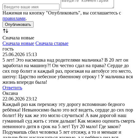
Нажимая на кнопку "Опубликовать", вы соглашаетесь с
правилами
.
Сначала новые
Сначала новые
Сначала старые
гость
25.06.2026 15:13
5 лет! Это насмешка над родителями мальчика? В 20 лет он
заработал на машину?! Он честно сдал на права? Сердце до
сих пор болит и каждый раз, проезжая на автобусе это место,
шепчу: Царство небесное убиенному отроку ! У мальчика вся
жизнь впереди была!
Ответить
Оксана
22.06.2026 23:12
Каждый раз как перехожу эту дорогу вспоминаю бедного
ребёнка! Невыносимо было это всё видеть, сердце до сих пор
болит! Ну как же это могло случиться! А вам дорогой наш
гуманный суд жить с этим дальше! Как можно оценить смерть
невинного дитя в срок на 5 лет! Тут 20 мало! Где закон?
Подумаешь сбил человека 5 лет отсижу, а то и меньше и
дальше буду наслаждаться жизнью, а у ребёнка она вся