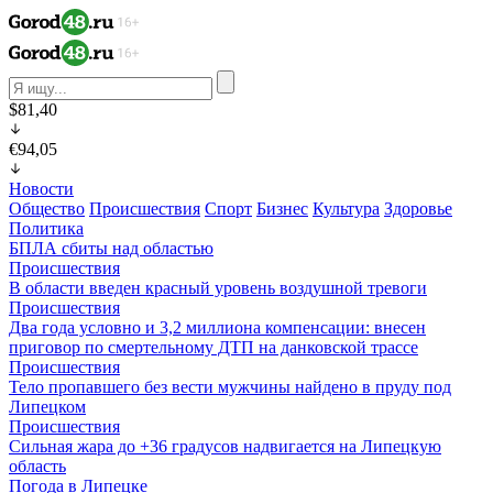
$81,40
€94,05
Новости
Общество
Происшествия
Спорт
Бизнес
Культура
Здоровье
Политика
БПЛА сбиты над областью
Происшествия
В области введен красный уровень воздушной тревоги
Происшествия
Два года условно и 3,2 миллиона компенсации: внесен
приговор по смертельному ДТП на данковской трассе
Происшествия
Тело пропавшего без вести мужчины найдено в пруду под
Липецком
Происшествия
Сильная жара до +36 градусов надвигается на Липецкую
область
Погода в Липецке