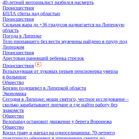
40-летний мотоциклист разбился насмерть
Происшествия
БПЛА сбиты над областью
Происшествия
Сильная жара до +36 градусов надвигается на Липецкую
область
Погода в Липецке
Тело пропавшего без вести мужчины найдено в пруду под
Липецком
Происшествия
Арестован ранивший ребенка стрелок
Происшествия
Вспыхнувшая от луковых перьев пенсионерка умерла
в больнице
Общество
Бензин подешевел в Липецкой области
Экономика
Сегодня в Липецке: мощи святого, честное исследование –
сколько зарабатывают липчане и где найти работу без
знакомств
Общество
Велопарад остановит движение у берега Воронежа
Общество
Косил траву и наехал на односельчанина: 70-летнего
тракториста обвиняют в причинении смерти по