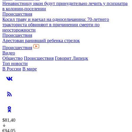
Ненавистницу икон будут принудительно лечить у психиатра
в колонии-поселении
Происшествия
Косил траву и наехал на односельчанина: 70-летнего
тракториста обвиняют в причинении смерти по
неосторожности
Происшествия
Арестован ранивший ребенка стрелок
Происшествия
Видео
Общество
Происшествия
Говорит Липецк
Топ новости
В России
В мире
$81,40
€94,05