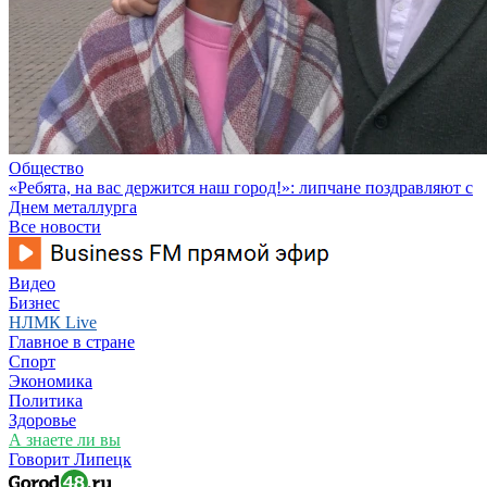
Общество
«Ребята, на вас держится наш город!»: липчане поздравляют с
Днем металлурга
Все новости
Видео
Бизнес
НЛМК Live
Главное в стране
Спорт
Экономика
Политика
Здоровье
А знаете ли вы
Говорит Липецк