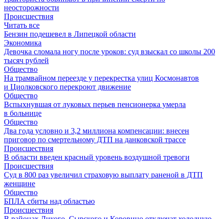
неосторожности
Происшествия
Читать все
Бензин подешевел в Липецкой области
Экономика
Девочка сломала ногу после уроков: суд взыскал со школы 200
тысяч рублей
Общество
На трамвайном переезде у перекрестка улиц Космонавтов
и Циолковского перекроют движение
Общество
Вспыхнувшая от луковых перьев пенсионерка умерла
в больнице
Общество
Два года условно и 3,2 миллиона компенсации: внесен
приговор по смертельному ДТП на данковской трассе
Происшествия
В области введен красный уровень воздушной тревоги
Происшествия
Суд в 800 раз увеличил страховую выплату раненой в ДТП
женщине
Общество
БПЛА сбиты над областью
Происшествия
В районах Дикого, Сырского и Коровино отключат холодную