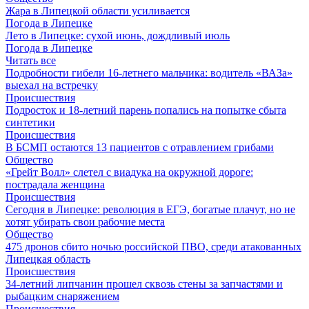
Жара в Липецкой области усиливается
Погода в Липецке
Лето в Липецке: сухой июнь, дождливый июль
Погода в Липецке
Читать все
Подробности гибели 16-летнего мальчика: водитель «ВАЗа»
выехал на встречку
Происшествия
Подросток и 18-летний парень попались на попытке сбыта
синтетики
Происшествия
В БСМП остаются 13 пациентов с отравлением грибами
Общество
«Грейт Волл» слетел с виадука на окружной дороге:
пострадала женщина
Происшествия
Сегодня в Липецке: революция в ЕГЭ, богатые плачут, но не
хотят убирать свои рабочие места
Общество
475 дронов сбито ночью российской ПВО, среди атакованных
Липецкая область
Происшествия
34-летний липчанин прошел сквозь стены за запчастями и
рыбацким снаряжением
Происшествия