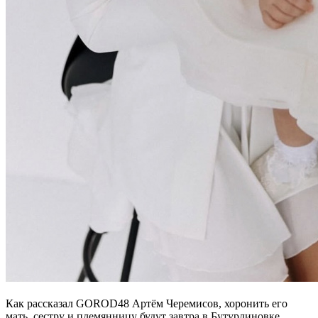
Как рассказал GOROD48 Артём Черемисов, хоронить его
мать, сестру и племянницу будут завтра в Бутурлиновке