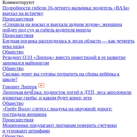
Комментируют
Подробности гибели 16-летнего мальчика: водитель «ВАЗа»
выехал на встречку
Происшествия
«Спешила на вокзал и выехала задним ходом»: женщина
пойдет под суд за гибель водителя мопеда
Происшествия
Бледная поганка расплодилась в лесах области — как четверть
века назад
Общество
Резидент ОЭЗ «Липецк» вместо инвестиций в ее развитие
занимался майнингом
Общество
Сколько денег вы готовы потратить на сборы ребёнка к
школе?
Говорит Липецк
Липецкая вечЁрка: подросток погиб в ДТП, леса заполонили
ядовитые грибы, и каким будет конец лета
Общество
«Грейт Волл» слетел с виадука на окружной дороге:
пострадала женщина
Происшествия
Мошенники предлагают липчанам поверить счетчики
и угрожают штрафами
Общество