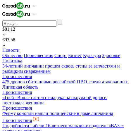
$81,12
€93,58
Новости
Общество
Происшествия
Спорт
Бизнес
Культура
Здоровье
Политика
34-летний липчанин прошел сквозь стены за запчастями и
рыбацким снаряжением
Происшествия
475 дронов сбито ночью российской ПВО, среди атакованных
Липецкая область
Происшествия
«Грейт Волл» слетел с виадука на окружной дороге:
пострадала женщина
Происшествия
Ферму конопли нашли полицейские в доме липчанина
Происшествия
Подробности гибели 16-летнего мальчика: водитель «ВАЗа»
выехал на встречку