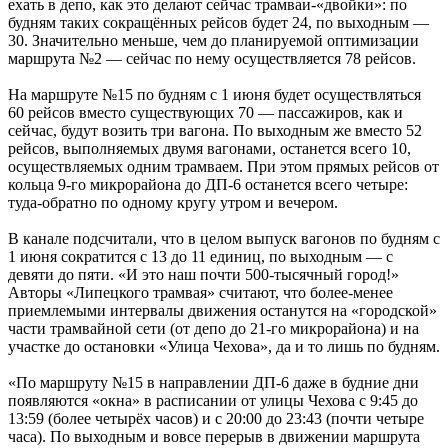
ехать в депо, как это делают сейчас трамваи-«двойки»: по
будням таких сокращённых рейсов будет 24, по выходным —
30. Значительно меньше, чем до планируемой оптимизации
маршрута №2 — сейчас по нему осуществляется 78 рейсов.
На маршруте №15 по будням с 1 июня будет осуществляться
60 рейсов вместо существующих 70 — пассажиров, как и
сейчас, будут возить три вагона. По выходным же вместо 52
рейсов, выполняемых двумя вагонами, останется всего 10,
осуществляемых одним трамваем. При этом прямых рейсов от
кольца 9-го микрорайона до ДП-6 останется всего четыре:
туда-обратно по одному кругу утром и вечером.
В канале подсчитали, что в целом выпуск вагонов по будням с
1 июня сократится с 13 до 11 единиц, по выходным — с
девяти до пяти. «И это наш почти 500-тысячный город!»
Авторы «Липецкого трамвая» считают, что более-менее
приемлемыми интервалы движения останутся на «городской»
части трамвайной сети (от депо до 21-го микрорайона) и на
участке до остановки «Улица Чехова», да и то лишь по будням.
«По маршруту №15 в направлении ДП-6 даже в будние дни
появляются «окна» в расписании от улицы Чехова с 9:45 до
13:59 (более четырёх часов) и с 20:00 до 23:43 (почти четыре
часа). По выходным и вовсе перерыв в движении маршрута