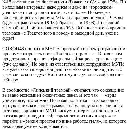
№15 составит днем более девяти (!) часов: с 08:14 до 17:54. По
выходным интервалы даже днем и даже на «городском»
участке сети могут достигать часа и более. По вечерам
последний рейс маршрута №1к в направлении улицы Чехова
будет отправляться в 18:18 (обратно — в 19:08). Последний
трамвай от ДП-6 отправится в 20:25. Всё, после этого времени
трамваев «с Тракторного в город» в выходной день уже не
будет!»
GOROD48 попросил МУП «Городской горэлектротранспорт»
прокомментировать пост «Липецкого трамвая». В ответ нам
предложили направить официальный запрос в организацию
(уже сделано). Но один из ответственных сотрудников МУПа
все уже сказал в короткой реплике: «Разве вы не видите, что
трамваи возят воздух? Вот поэтому и случилось сокращение
рейсов».
В сообществе «Липецкий трамвай» считают, что сокращение
вызвано экономией бюджетных денег. И это так — мэрия
урезает все, что можно. Но такая политика — палка о двух
концах: снижая выпуск трамваев на маршруты и увеличивая
интервалы движения МУП рискует потерять и постоянных
пассажиров, и водителей, ведь многим из них предложат
перейти в «режим простоя по вине работодателя», из которого
некоторые уже не возвращаются.