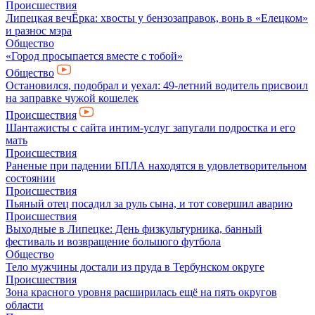
Происшествия
Липецкая вечЁрка: хвосты у бензозаправок, вонь в «Елецком»
и разнос мэра
Общество
«Город просыпается вместе с тобой»
Общество
Остановился, подобрал и уехал: 49-летний водитель присвоил
на заправке чужой кошелек
Происшествия
Шантажисты с сайта интим-услуг запугали подростка и его
мать
Происшествия
Раненые при падении БПЛА находятся в удовлетворительном
состоянии
Происшествия
Пьяный отец посадил за руль сына, и тот совершил аварию
Происшествия
Выходные в Липецке: День физкультурника, банный
фестиваль и возвращение большого футбола
Общество
Тело мужчины достали из пруда в Тербунском округе
Происшествия
Зона красного уровня расширилась ещё на пять округов
области