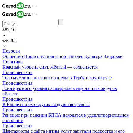
$82,16
€94,83
Новости
Общество
Происшествия
Спорт
Бизнес
Культура
Здоровье
Политика
Красный уровень снят, жёлтый — сохраняется
Происшествия
Тело мужчины достали из пруда в Тербунском округе
Происшествия
Зона красного уровня расширилась ещё на пять округов
области
Происшествия
В Ельце и трёх округах воздушная тревога
Происшествия
Раненые при падении БПЛА находятся в удовлетворительном
состоянии
Происшествия
Шантажисты с сайта интим-услуг запугали подростка и его