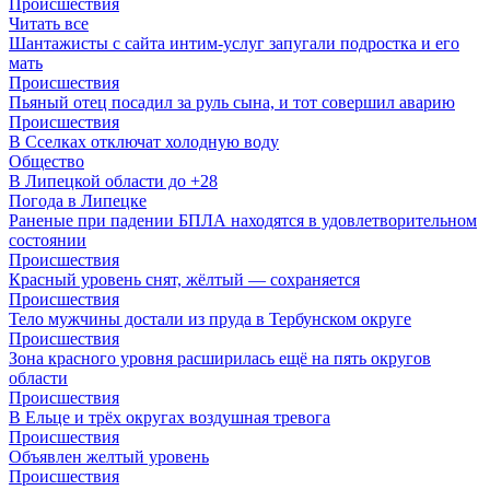
Происшествия
Читать все
Шантажисты с сайта интим-услуг запугали подростка и его
мать
Происшествия
Пьяный отец посадил за руль сына, и тот совершил аварию
Происшествия
В Сселках отключат холодную воду
Общество
В Липецкой области до +28
Погода в Липецке
Раненые при падении БПЛА находятся в удовлетворительном
состоянии
Происшествия
Красный уровень снят, жёлтый — сохраняется
Происшествия
Тело мужчины достали из пруда в Тербунском округе
Происшествия
Зона красного уровня расширилась ещё на пять округов
области
Происшествия
В Ельце и трёх округах воздушная тревога
Происшествия
Объявлен желтый уровень
Происшествия