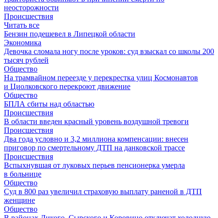
неосторожности
Происшествия
Читать все
Бензин подешевел в Липецкой области
Экономика
Девочка сломала ногу после уроков: суд взыскал со школы 200
тысяч рублей
Общество
На трамвайном переезде у перекрестка улиц Космонавтов
и Циолковского перекроют движение
Общество
БПЛА сбиты над областью
Происшествия
В области введен красный уровень воздушной тревоги
Происшествия
Два года условно и 3,2 миллиона компенсации: внесен
приговор по смертельному ДТП на данковской трассе
Происшествия
Вспыхнувшая от луковых перьев пенсионерка умерла
в больнице
Общество
Суд в 800 раз увеличил страховую выплату раненой в ДТП
женщине
Общество
В районах Дикого, Сырского и Коровино отключат холодную