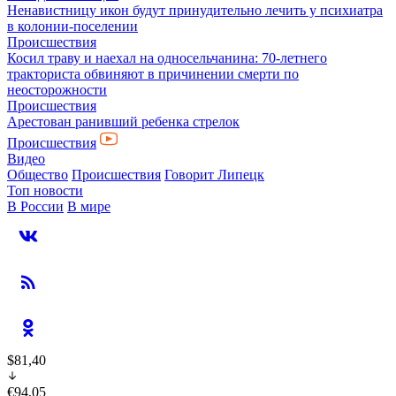
Ненавистницу икон будут принудительно лечить у психиатра
в колонии-поселении
Происшествия
Косил траву и наехал на односельчанина: 70-летнего
тракториста обвиняют в причинении смерти по
неосторожности
Происшествия
Арестован ранивший ребенка стрелок
Происшествия
Видео
Общество
Происшествия
Говорит Липецк
Топ новости
В России
В мире
$81,40
€94,05