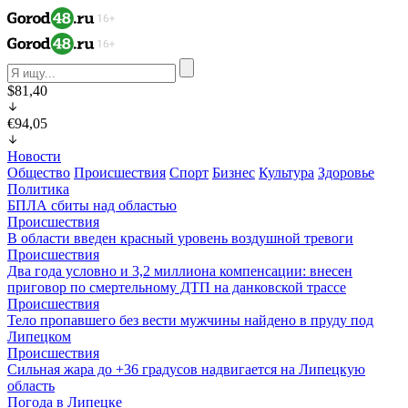
$81,40
€94,05
Новости
Общество
Происшествия
Спорт
Бизнес
Культура
Здоровье
Политика
БПЛА сбиты над областью
Происшествия
В области введен красный уровень воздушной тревоги
Происшествия
Два года условно и 3,2 миллиона компенсации: внесен
приговор по смертельному ДТП на данковской трассе
Происшествия
Тело пропавшего без вести мужчины найдено в пруду под
Липецком
Происшествия
Сильная жара до +36 градусов надвигается на Липецкую
область
Погода в Липецке