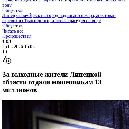
воду
Общество
Липецкая вечЁрка: на город надвигается жара, арестован
стрелок из Тракторного, и новая трагедия на воде
Общество
Читать все
Происшествия
1861
25.05.2026 15:05
10
За выходные жители Липецкой
области отдали мошенникам 13
миллионов