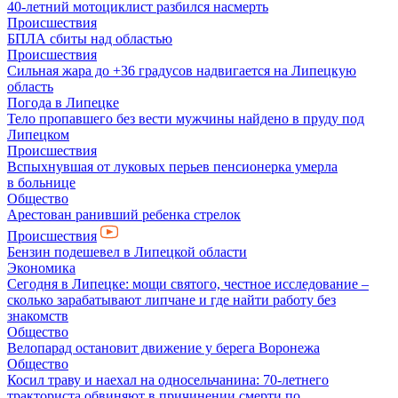
40-летний мотоциклист разбился насмерть
Происшествия
БПЛА сбиты над областью
Происшествия
Сильная жара до +36 градусов надвигается на Липецкую
область
Погода в Липецке
Тело пропавшего без вести мужчины найдено в пруду под
Липецком
Происшествия
Вспыхнувшая от луковых перьев пенсионерка умерла
в больнице
Общество
Арестован ранивший ребенка стрелок
Происшествия
Бензин подешевел в Липецкой области
Экономика
Сегодня в Липецке: мощи святого, честное исследование –
сколько зарабатывают липчане и где найти работу без
знакомств
Общество
Велопарад остановит движение у берега Воронежа
Общество
Косил траву и наехал на односельчанина: 70-летнего
тракториста обвиняют в причинении смерти по