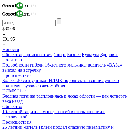
$80,06
€91,95
Новости
Общество
Происшествия
Спорт
Бизнес
Культура
Здоровье
Политика
Подробности гибели 16-летнего мальчика: водитель «ВАЗа»
выехал на встречку
Происшествия
Более 130 сотрудников НЛМК боролись за звание лучшего
водителя грузового автомобиля
НЛМК Live
Бледная поганка расплодилась в лесах области — как четверть
века назад
Общество
16-летний водитель мопеда погиб в столкновении с
легковушкой
Происшествия
26-летний житель Грязей продал опасную пневматику и