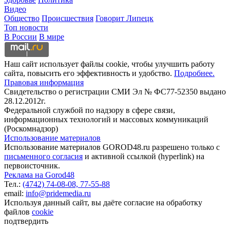
Видео
Общество
Происшествия
Говорит Липецк
Топ новости
В России
В мире
Наш сайт использует файлы cookie, чтобы улучшить работу
сайта, повысить его эффективность и удобство.
Подробнее.
Правовая информация
Свидетельство о регистрации СМИ Эл № ФС77-52350 выдано
28.12.2012г.
Федеральной службой по надзору в сфере связи,
информационных технологий и массовых коммуникаций
(Роскомнадзор)
Использование материалов
Использование материалов GOROD48.ru разрешено только с
письменного согласия
и активной ссылкой (hyperlink) на
первоисточник.
Реклама на Gorod48
Тел.:
(4742) 74-08-08,
77-55-88
email:
info@pridemedia.ru
Используя данный сайт, вы даёте согласие на обработку
файлов
cookie
подтвердить