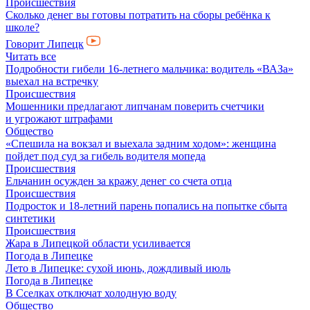
Происшествия
Сколько денег вы готовы потратить на сборы ребёнка к
школе?
Говорит Липецк
Читать все
Подробности гибели 16-летнего мальчика: водитель «ВАЗа»
выехал на встречку
Происшествия
Мошенники предлагают липчанам поверить счетчики
и угрожают штрафами
Общество
«Спешила на вокзал и выехала задним ходом»: женщина
пойдет под суд за гибель водителя мопеда
Происшествия
Ельчанин осужден за кражу денег со счета отца
Происшествия
Подросток и 18-летний парень попались на попытке сбыта
синтетики
Происшествия
Жара в Липецкой области усиливается
Погода в Липецке
Лето в Липецке: сухой июнь, дождливый июль
Погода в Липецке
В Сселках отключат холодную воду
Общество