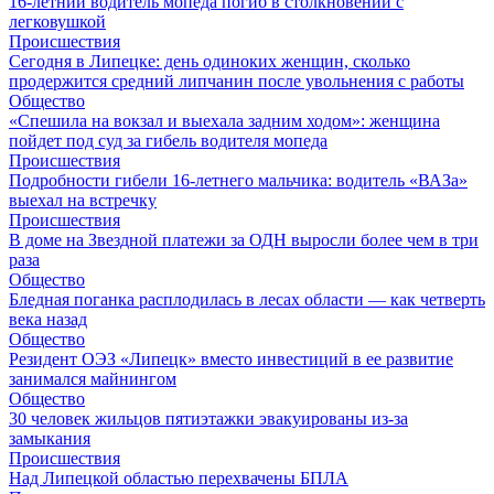
16-летний водитель мопеда погиб в столкновении с
легковушкой
Происшествия
Сегодня в Липецке: день одиноких женщин, сколько
продержится средний липчанин после увольнения с работы
Общество
«Спешила на вокзал и выехала задним ходом»: женщина
пойдет под суд за гибель водителя мопеда
Происшествия
Подробности гибели 16-летнего мальчика: водитель «ВАЗа»
выехал на встречку
Происшествия
В доме на Звездной платежи за ОДН выросли более чем в три
раза
Общество
Бледная поганка расплодилась в лесах области — как четверть
века назад
Общество
Резидент ОЭЗ «Липецк» вместо инвестиций в ее развитие
занимался майнингом
Общество
30 человек жильцов пятиэтажки эвакуированы из-за
замыкания
Происшествия
Над Липецкой областью перехвачены БПЛА