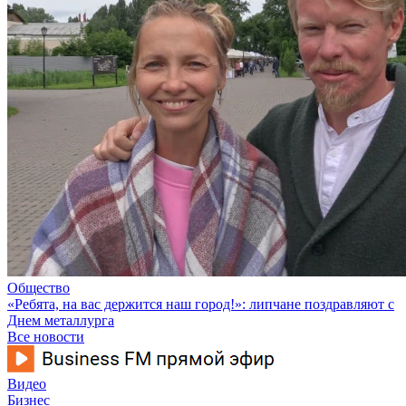
Общество
«Ребята, на вас держится наш город!»: липчане поздравляют с
Днем металлурга
Все новости
Видео
Бизнес