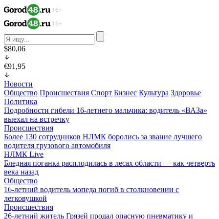
$80,06
€91,95
Новости
Общество
Происшествия
Спорт
Бизнес
Культура
Здоровье
Политика
Подробности гибели 16-летнего мальчика: водитель «ВАЗа»
выехал на встречку
Происшествия
Более 130 сотрудников НЛМК боролись за звание лучшего
водителя грузового автомобиля
НЛМК Live
Бледная поганка расплодилась в лесах области — как четверть
века назад
Общество
16-летний водитель мопеда погиб в столкновении с
легковушкой
Происшествия
26-летний житель Грязей продал опасную пневматику и