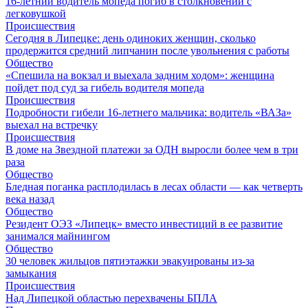
16-летний водитель мопеда погиб в столкновении с
легковушкой
Происшествия
Сегодня в Липецке: день одиноких женщин, сколько
продержится средний липчанин после увольнения с работы
Общество
«Спешила на вокзал и выехала задним ходом»: женщина
пойдет под суд за гибель водителя мопеда
Происшествия
Подробности гибели 16-летнего мальчика: водитель «ВАЗа»
выехал на встречку
Происшествия
В доме на Звездной платежи за ОДН выросли более чем в три
раза
Общество
Бледная поганка расплодилась в лесах области — как четверть
века назад
Общество
Резидент ОЭЗ «Липецк» вместо инвестиций в ее развитие
занимался майнингом
Общество
30 человек жильцов пятиэтажки эвакуированы из-за
замыкания
Происшествия
Над Липецкой областью перехвачены БПЛА