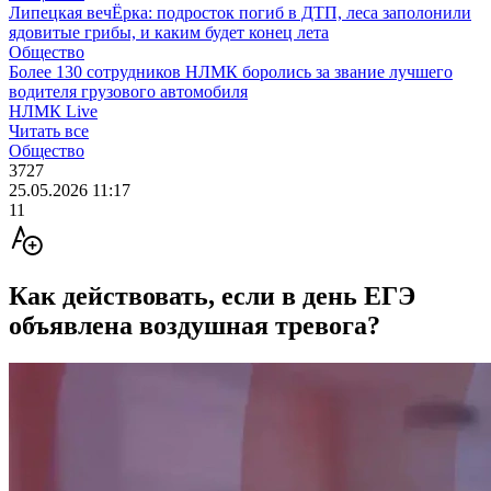
Липецкая вечЁрка: подросток погиб в ДТП, леса заполонили
ядовитые грибы, и каким будет конец лета
Общество
Более 130 сотрудников НЛМК боролись за звание лучшего
водителя грузового автомобиля
НЛМК Live
Читать все
Общество
3727
25.05.2026 11:17
11
Как действовать, если в день ЕГЭ
объявлена воздушная тревога?