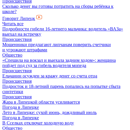
Происшествия
Сколько денег вы готовы потратить на сборы ребёнка к
школе?
Говорит Липецк
Читать все
Подробности гибели 16-летнего мальчика: водитель «ВАЗа»
выехал на встречку
Происшествия
Мошенники предлагают липчанам поверить счетчики
и угрожают штрафами
Общество
«Спешила на вокзал и выехала задним ходом»: женщина
пойдет под суд за гибель водителя мопеда
Происшествия
Ельчанин осужден за кражу денег со счета отца
Происшествия
Подросток и 18-летний парень попались на попытке сбыта
синтетики
Происшествия
Жара в Липецкой области усиливается
Погода в Липецке
Лето в Липецке: сухой июнь, дождливый июль
Погода в Липецке
В Сселках отключат холодную воду
Общество