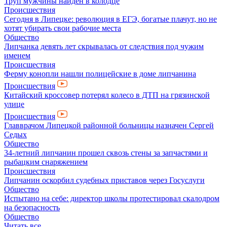
Труп мужчины найден в колодце
Происшествия
Сегодня в Липецке: революция в ЕГЭ, богатые плачут, но не
хотят убирать свои рабочие места
Общество
Липчанка девять лет скрывалась от следствия под чужим
именем
Происшествия
Ферму конопли нашли полицейские в доме липчанина
Происшествия
Китайский кроссовер потерял колесо в ДТП на грязинской
улице
Происшествия
Главврачом Липецкой районной больницы назначен Сергей
Седых
Общество
34-летний липчанин прошел сквозь стены за запчастями и
рыбацким снаряжением
Происшествия
Липчанин оскорбил судебных приставов через Госуслуги
Общество
Испытано на себе: директор школы протестировал скалодром
на безопасность
Общество
Читать все