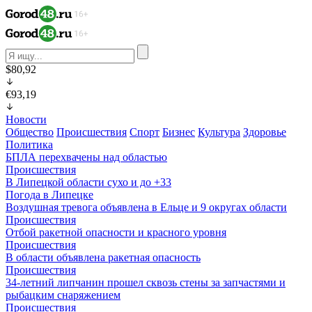
$80,92
€93,19
Новости
Общество
Происшествия
Спорт
Бизнес
Культура
Здоровье
Политика
БПЛА перехвачены над областью
Происшествия
В Липецкой области сухо и до +33
Погода в Липецке
Воздушная тревога объявлена в Ельце и 9 округах области
Происшествия
Отбой ракетной опасности и красного уровня
Происшествия
В области объявлена ракетная опасность
Происшествия
34-летний липчанин прошел сквозь стены за запчастями и
рыбацким снаряжением
Происшествия