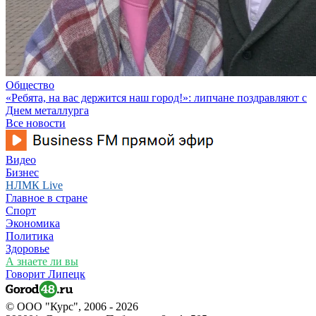
Общество
«Ребята, на вас держится наш город!»: липчане поздравляют с
Днем металлурга
Все новости
Видео
Бизнес
НЛМК Live
Главное в стране
Спорт
Экономика
Политика
Здоровье
А знаете ли вы
Говорит Липецк
© ООО "Курс", 2006 - 2026