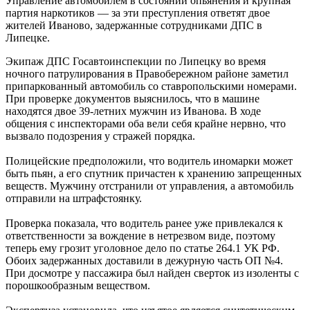
Управление автомобилем в состоянии опьянения и крупная
партия наркотиков — за эти преступления ответят двое
жителей Иваново, задержанные сотрудниками ДПС в
Липецке.
Экипаж ДПС Госавтоинспекции по Липецку во время
ночного патрулирования в Правобережном районе заметил
припаркованный автомобиль со ставропольскими номерами.
При проверке документов выяснилось, что в машине
находятся двое 39-летних мужчин из Иванова. В ходе
общения с инспекторами оба вели себя крайне нервно, что
вызвало подозрения у стражей порядка.
Полицейские предположили, что водитель иномарки может
быть пьян, а его спутник причастен к хранению запрещенных
веществ. Мужчину отстранили от управления, а автомобиль
отправили на штрафстоянку.
Проверка показала, что водитель ранее уже привлекался к
ответственности за вождение в нетрезвом виде, поэтому
теперь ему грозит уголовное дело по статье 264.1 УК РФ.
Обоих задержанных доставили в дежурную часть ОП №4.
При досмотре у пассажира был найден сверток из изоленты с
порошкообразным веществом.