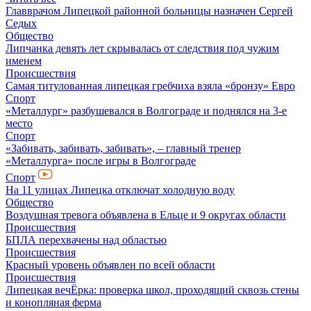
Главврачом Липецкой районной больницы назначен Сергей
Седых
Общество
Липчанка девять лет скрывалась от следствия под чужим
именем
Происшествия
Самая титулованная липецкая гребчиха взяла «бронзу» Евро
Спорт
«Металлург» разбушевался в Волгограде и поднялся на 3-е
место
Спорт
«Забивать, забивать, забивать», – главный тренер
«Металлурга» после игры в Волгограде
Спорт
На 11 улицах Липецка отключат холодную воду
Общество
Воздушная тревога объявлена в Ельце и 9 округах области
Происшествия
БПЛА перехвачены над областью
Происшествия
Красный уровень объявлен по всей области
Происшествия
Липецкая вечЁрка: проверка школ, проходящий сквозь стены
и конопляная ферма