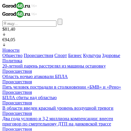
$81,40
€94,05
Новости
Общество
Происшествия
Спорт
Бизнес
Культура
Здоровье
Политика
20-летний парень расстрелял из машины остановку
Происшествия
Область ночью атаковали БПЛА
Происшествия
Пять человек пострадали в столкновении «БМВ» и «Рено»
Происшествия
БПЛА сбиты над областью
Происшествия
В области введен красный уровень воздушной тревоги
Происшествия
Два года условно и 3,2 миллиона компенсации: внесен
приговор по смертельному ДТП на данковской трассе
Происшествия