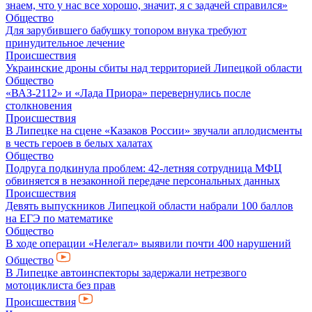
знаем, что у нас все хорошо, значит, я с задачей справился»
Общество
Для зарубившего бабушку топором внука требуют
принудительное лечение
Происшествия
Украинские дроны сбиты над территорией Липецкой области
Общество
«ВАЗ-2112» и «Лада Приора» перевернулись после
столкновения
Происшествия
В Липецке на сцене «Казаков России» звучали аплодисменты
в честь героев в белых халатах
Общество
Подруга подкинула проблем: 42-летняя сотрудница МФЦ
обвиняется в незаконной передаче персональных данных
Происшествия
Девять выпускников Липецкой области набрали 100 баллов
на ЕГЭ по математике
Общество
В ходе операции «Нелегал» выявили почти 400 нарушений
Общество
В Липецке автоинспекторы задержали нетрезвого
мотоциклиста без прав
Происшествия