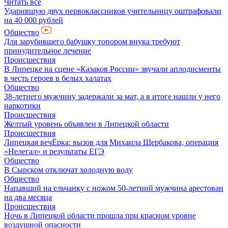
Читать все
Ударившую двух первоклассников учительницу оштрафовали
на 40 000 рублей
Общество
Для зарубившего бабушку топором внука требуют
принудительное лечение
Происшествия
В Липецке на сцене «Казаков России» звучали аплодисменты
в честь героев в белых халатах
Общество
38-летнего мужчину задержали за мат, а в итоге нашли у него
наркотики
Происшествия
Желтый уровень объявлен в Липецкой области
Происшествия
Липецкая вечЁрка: вызов для Михаила Щербакова, операция
«Нелегал» и результаты ЕГЭ
Общество
В Сырском отключат холодную воду
Общество
Напавший на ельчанку с ножом 50-летний мужчина арестован
на два месяца
Происшествия
Ночь в Липецкой области прошла при красном уровне
воздушной опасности